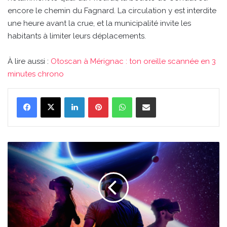
encore le chemin du Fagnard. La circulation y est interdite
une heure avant la crue, et la municipalité invite les
habitants à limiter leurs déplacements.
À lire aussi :
Otoscan à Mérignac : ton oreille scannée en 3
minutes chrono
Linkedin
Pinterest
WhatsApp
Partager par email
Vacances
d’hiver
2026
à
Cap
Sciences
:
des