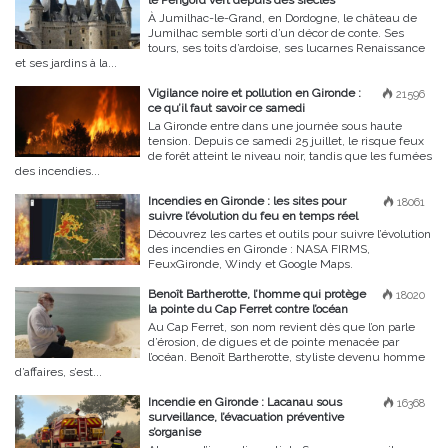
le Périgord vert depuis des siècles
À Jumilhac-le-Grand, en Dordogne, le château de
Jumilhac semble sorti d’un décor de conte. Ses
tours, ses toits d’ardoise, ses lucarnes Renaissance
et ses jardins à la...
Vigilance noire et pollution en Gironde :
21596
ce qu’il faut savoir ce samedi
La Gironde entre dans une journée sous haute
tension. Depuis ce samedi 25 juillet, le risque feux
de forêt atteint le niveau noir, tandis que les fumées
des incendies...
Incendies en Gironde : les sites pour
18061
suivre l’évolution du feu en temps réel
Découvrez les cartes et outils pour suivre l’évolution
des incendies en Gironde : NASA FIRMS,
FeuxGironde, Windy et Google Maps.
Benoît Bartherotte, l’homme qui protège
18020
la pointe du Cap Ferret contre l’océan
Au Cap Ferret, son nom revient dès que l’on parle
d’érosion, de digues et de pointe menacée par
l’océan. Benoît Bartherotte, styliste devenu homme
d’affaires, s’est...
Incendie en Gironde : Lacanau sous
16368
surveillance, l’évacuation préventive
s’organise