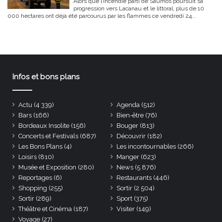
Alors que l’incendie parti de Saumos poursuit sa
progression vers Lacanau et le littoral, plus de 10
000 hectares ont déjà été parcourus par les flammes ce vendredi 24...
Infos et bons plans
Actu
(4 339)
Agenda
(512)
Bars
(166)
Bien-être
(76)
Bordeaux Insolite
(156)
Bouger
(813)
Concerts et Festivals
(687)
Découvrir
(182)
Les Bons Plans
(4)
Les incontournables
(266)
Loisirs
(810)
Manger
(623)
Musée et Exposition
(280)
News
(5 876)
Reportages
(6)
Restaurants
(446)
Shopping
(255)
Sortir
(2 504)
Sortir
(289)
Sport
(375)
Théâtre et Cinéma
(187)
Visiter
(149)
Voyage
(27)