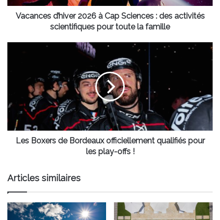
activités
scientifiques
Vacances d’hiver 2026 à Cap Sciences : des activités
pour
scientifiques pour toute la famille
toute
la
Les
famille
Boxers
de
Bordeaux
officiellement
qualifiés
pour
les
play-
offs
Les Boxers de Bordeaux officiellement qualifiés pour
!
les play-offs !
Articles similaires