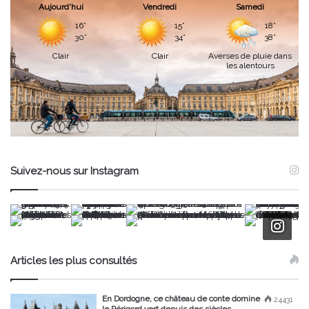
Aujourd'hui
Vendredi
Samedi
16°
15°
18°
30°
34°
38°
Clair
Clair
Averses de pluie dans
les alentours
Suivez-nous sur Instagram
Articles les plus consultés
En Dordogne, ce château de conte domine
24431