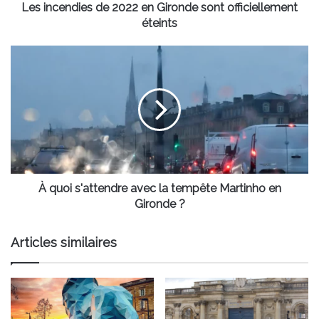
Les incendies de 2022 en Gironde sont officiellement
éteints
À
quoi
s'attendre
avec
la
tempête
Martinho
en
Gironde
?
À quoi s'attendre avec la tempête Martinho en
Gironde ?
Articles similaires