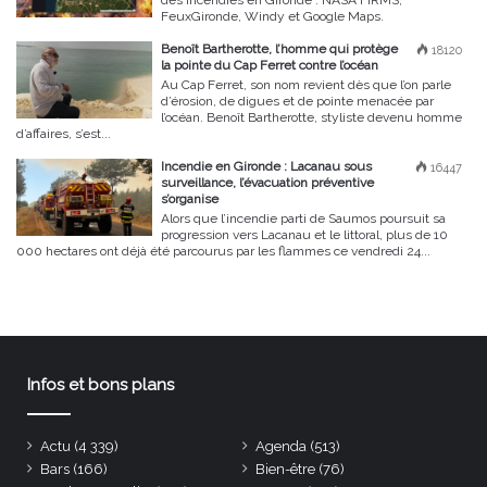
des incendies en Gironde : NASA FIRMS,
FeuxGironde, Windy et Google Maps.
Benoît Bartherotte, l’homme qui protège
18120
la pointe du Cap Ferret contre l’océan
Au Cap Ferret, son nom revient dès que l’on parle
d’érosion, de digues et de pointe menacée par
l’océan. Benoît Bartherotte, styliste devenu homme
d’affaires, s’est...
Incendie en Gironde : Lacanau sous
16447
surveillance, l’évacuation préventive
s’organise
Alors que l’incendie parti de Saumos poursuit sa
progression vers Lacanau et le littoral, plus de 10
000 hectares ont déjà été parcourus par les flammes ce vendredi 24...
Infos et bons plans
Actu
(4 339)
Agenda
(513)
Bars
(166)
Bien-être
(76)