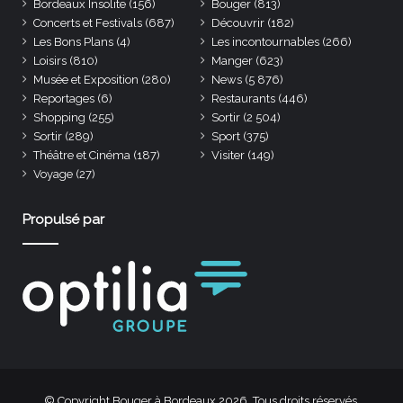
Bordeaux Insolite
(156)
Bouger
(813)
Concerts et Festivals
(687)
Découvrir
(182)
Les Bons Plans
(4)
Les incontournables
(266)
Loisirs
(810)
Manger
(623)
Musée et Exposition
(280)
News
(5 876)
Reportages
(6)
Restaurants
(446)
Shopping
(255)
Sortir
(2 504)
Sortir
(289)
Sport
(375)
Théâtre et Cinéma
(187)
Visiter
(149)
Voyage
(27)
Propulsé par
© Copyright Bouger à Bordeaux 2026. Tous droits réservés.