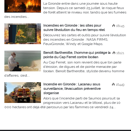
La Gironde entre dans une journée sous haute
tension. Depuis ce samedi 25 juillet, le risque feux
de forêt atteint le niveau noir, tandis que les fumées
des incendies...
Incendies en Gironde : les sites pour
18145
suivre l’évolution du feu en temps réel
Découvrez les cartes et outils pour suivre l’évolution
des incendies en Gironde : NASA FIRMS,
FeuxGironde, Windy et Google Maps.
Benoît Bartherotte, l’homme qui protège la
18121
pointe du Cap Ferret contre l’océan
Au Cap Ferret, son nom revient dès que l’on parle
d’érosion, de digues et de pointe menacée par
l’océan. Benoît Bartherotte, styliste devenu homme
d’affaires, s’est...
Incendie en Gironde : Lacanau sous
16449
surveillance, l’évacuation préventive
s’organise
Alors que l’incendie parti de Saumos poursuit sa
progression vers Lacanau et le littoral, plus de 10
000 hectares ont déjà été parcourus par les flammes ce vendredi 24...