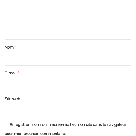
m
e
n
t
a
Nom
*
i
r
e
E-mail
*
*
Site web
Enregistrer mon nom, mon e-mail et mon site dans le navigateur
pour mon prochain commentaire.