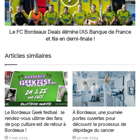
l'AS
Banque
de
France
et
Le FC Bordeaux Deals élimine l'AS Banque de France
file
et file en demi-finale !
en
demi-
Articles similaires
finale
!
Le Bordeaux Geek festival : le
À Bordeaux, une journée
rendez-vous ultime des fans
portes ouvertes pour
de pop culture est de retour à
découvrir le processus de
Bordeaux !
dépistage du cancer
7 mai 2025
30 mai 2024