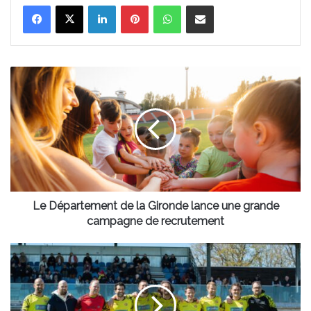
Linkedin
Pinterest
WhatsApp
Partager par email
Le
Département
de
la
Gironde
lance
une
grande
campagne
de
Le Département de la Gironde lance une grande
recrutement
campagne de recrutement
Le
FC
Bordeaux
Deals
élimine