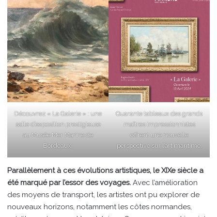
Découvrez « La Galerie » : une
Quarante tableaux des grands
salle d’exposition prestigieuse
maîtres impressionnistes
au Musée Mer Marine de
offrent une nouvelle
Bordeaux.
perspective sur l’art maritime.
Parallèlement à ces évolutions artistiques, le XIXe siècle a
été marqué par l’essor des voyages.
Avec l’amélioration
des moyens de transport, les artistes ont pu explorer de
nouveaux horizons, notamment les côtes normandes,