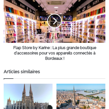
les
Flap
piétons
Store
se
by
précise
Karine
:
La
plus
grande
boutique
d'accessoires
Flap Store by Karine : La plus grande boutique
pour
d'accessoires pour vos appareils connectés à
vos
Bordeaux !
appareils
connectés
Articles similaires
à
Bordeaux
!