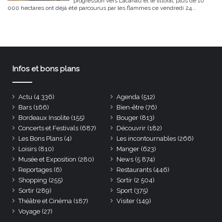
progression vers Lacanau et le littoral, plus de 10
000 hectares ont déjà été parcourus par les flammes ce vendredi 24...
Infos et bons plans
Actu
(4 336)
Agenda
(512)
Bars
(166)
Bien-être
(76)
Bordeaux Insolite
(155)
Bouger
(813)
Concerts et Festivals
(687)
Découvrir
(182)
Les Bons Plans
(4)
Les incontournables
(266)
Loisirs
(810)
Manger
(623)
Musée et Exposition
(280)
News
(5 874)
Reportages
(6)
Restaurants
(446)
Shopping
(255)
Sortir
(2 504)
Sortir
(289)
Sport
(375)
Théâtre et Cinéma
(187)
Visiter
(149)
Voyage
(27)