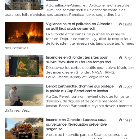
À Jumilhac-le-Grand, en Dordogne, le château de
Jumilhac semble sorti d’un décor de conte. Ses
tours, ses toits d’ardoise, ses lucarnes Renaissance et ses jardins à la...
Vigilance noire et pollution en Gironde :
21588
ce qu’il faut savoir ce samedi
La Gironde entre dans une journée sous haute
tension. Depuis ce samedi 25 juillet, le risque feux
de forêt atteint le niveau noir, tandis que les fumées
des incendies...
Incendies en Gironde : les sites pour
18032
suivre l’évolution du feu en temps réel
Découvrez les cartes et outils pour suivre l’évolution
des incendies en Gironde : NASA FIRMS,
FeuxGironde, Windy et Google Maps.
Benoît Bartherotte, l’homme qui protège
17993
la pointe du Cap Ferret contre l’océan
Au Cap Ferret, son nom revient dès que l’on parle
d’érosion, de digues et de pointe menacée par
l’océan. Benoît Bartherotte, styliste devenu homme
d’affaires, s’est...
Incendie en Gironde : Lacanau sous
16348
surveillance, l’évacuation préventive
s’organise
Alors que l’incendie parti de Saumos poursuit sa