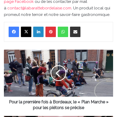
page Facebook
ou de les contacter par mail
à
contact@labarattebordelaise.com
. Un produit local qui
promeut notre terroir et notre savoir-faire gastronomique.
Linkedin
Pinterest
WhatsApp
Partager par email
Pour
la
première
fois
à
Bordeaux,
le
«
Plan
Marche
Pour la première fois à Bordeaux, le « Plan Marche »
»
pour les piétons se précise
pour