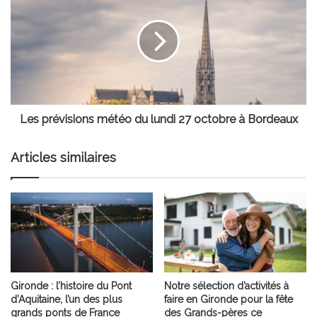
météo
du
lundi
27
octobre
à
Bordeaux
Les prévisions météo du lundi 27 octobre à Bordeaux
Articles similaires
Gironde : l’histoire du Pont
Notre sélection d’activités à
d’Aquitaine, l’un des plus
faire en Gironde pour la fête
grands ponts de France
des Grands-pères ce