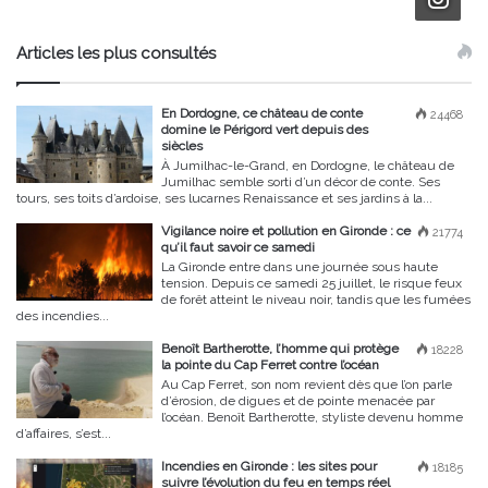
Articles les plus consultés
En Dordogne, ce château de conte
24468
domine le Périgord vert depuis des
siècles
À Jumilhac-le-Grand, en Dordogne, le château de
Jumilhac semble sorti d’un décor de conte. Ses
tours, ses toits d’ardoise, ses lucarnes Renaissance et ses jardins à la...
Vigilance noire et pollution en Gironde : ce
21774
qu’il faut savoir ce samedi
La Gironde entre dans une journée sous haute
tension. Depuis ce samedi 25 juillet, le risque feux
de forêt atteint le niveau noir, tandis que les fumées
des incendies...
Benoît Bartherotte, l’homme qui protège
18228
la pointe du Cap Ferret contre l’océan
Au Cap Ferret, son nom revient dès que l’on parle
d’érosion, de digues et de pointe menacée par
l’océan. Benoît Bartherotte, styliste devenu homme
d’affaires, s’est...
Incendies en Gironde : les sites pour
18185
suivre l’évolution du feu en temps réel