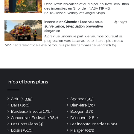
Découvrez les cartes et outils pour suivre l’évolution
des incendies en Gironde : NASA FIRMS,
FeuxGironde, Windy et Google Maps.
Incendie en Gironde : Lacanau sous
16507
surveillance, l’évacuation préventive
s’organise
Alors que l’incendie parti de Saumos poursuit sa
progression vers Lacanau et le littoral, plus de 10
000 hectares ont déjà été parcourus par les flammes ce vendredi 24...
Infos et bons plans
Actu
(4 339)
Agenda
(513)
Bars
(166)
Bien-être
(76)
Bordeaux Insolite
(156)
Bouger
(813)
Concerts et Festivals
(687)
Découvrir
(182)
Les Bons Plans
(4)
Les incontournables
(266)
Loisirs
(810)
Manger
(623)