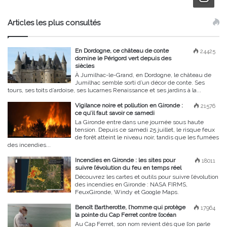
Articles les plus consultés
En Dordogne, ce château de conte
24425
domine le Périgord vert depuis des
siècles
À Jumilhac-le-Grand, en Dordogne, le château de
Jumilhac semble sorti d’un décor de conte. Ses
tours, ses toits d’ardoise, ses lucarnes Renaissance et ses jardins à la...
Vigilance noire et pollution en Gironde :
21576
ce qu’il faut savoir ce samedi
La Gironde entre dans une journée sous haute
tension. Depuis ce samedi 25 juillet, le risque feux
de forêt atteint le niveau noir, tandis que les fumées
des incendies...
Incendies en Gironde : les sites pour
18011
suivre l’évolution du feu en temps réel
Découvrez les cartes et outils pour suivre l’évolution
des incendies en Gironde : NASA FIRMS,
FeuxGironde, Windy et Google Maps.
Benoît Bartherotte, l’homme qui protège
17964
la pointe du Cap Ferret contre l’océan
Au Cap Ferret, son nom revient dès que l’on parle