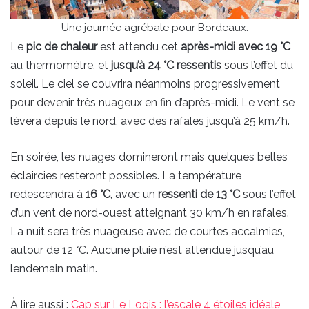
Une journée agrébale pour Bordeaux.
Le
pic de chaleur
est attendu cet
après-midi avec 19 °C
au thermomètre, et
jusqu’à 24 °C ressentis
sous l’effet du
soleil. Le ciel se couvrira néanmoins progressivement
pour devenir très nuageux en fin d’après-midi. Le vent se
lèvera depuis le nord, avec des rafales jusqu’à 25 km/h.
En soirée, les nuages domineront mais quelques belles
éclaircies resteront possibles. La température
redescendra à
16 °C
, avec un
ressenti de 13 °C
sous l’effet
d’un vent de nord-ouest atteignant 30 km/h en rafales.
La nuit sera très nuageuse avec de courtes accalmies,
autour de 12 °C. Aucune pluie n’est attendue jusqu’au
lendemain matin.
À lire aussi :
Cap sur Le Logis : l’escale 4 étoiles idéale