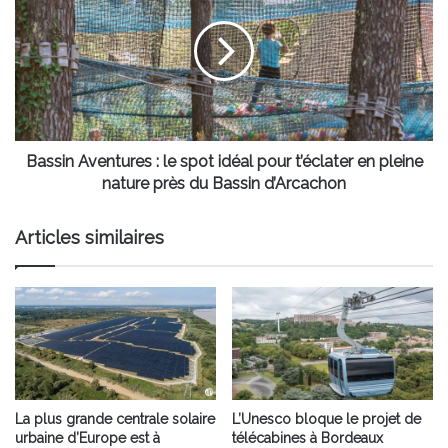
:
le
spot
idéal
pour
t’éclater
en
pleine
Bassin Aventures : le spot idéal pour t’éclater en pleine
nature
nature près du Bassin d’Arcachon
près
du
Articles similaires
Bassin
d’Arcachon
La plus grande centrale solaire
L’Unesco bloque le projet de
urbaine d’Europe est à
télécabines à Bordeaux