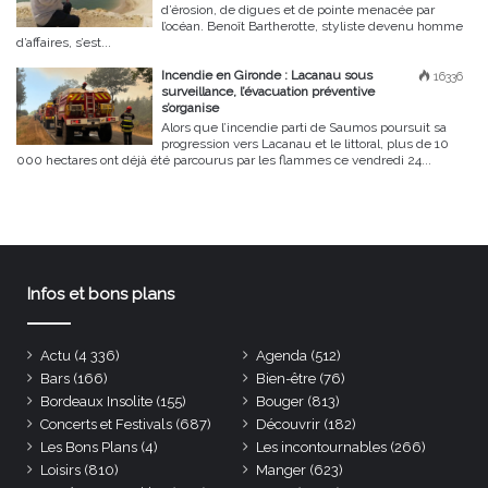
d’érosion, de digues et de pointe menacée par
l’océan. Benoît Bartherotte, styliste devenu homme
d’affaires, s’est...
Incendie en Gironde : Lacanau sous
16336
surveillance, l’évacuation préventive
s’organise
Alors que l’incendie parti de Saumos poursuit sa
progression vers Lacanau et le littoral, plus de 10
000 hectares ont déjà été parcourus par les flammes ce vendredi 24...
Infos et bons plans
Actu
(4 336)
Agenda
(512)
Bars
(166)
Bien-être
(76)
Bordeaux Insolite
(155)
Bouger
(813)
Concerts et Festivals
(687)
Découvrir
(182)
Les Bons Plans
(4)
Les incontournables
(266)
Loisirs
(810)
Manger
(623)