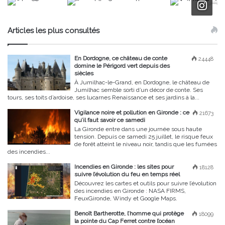
Articles les plus consultés
En Dordogne, ce château de conte
24448
domine le Périgord vert depuis des
siècles
À Jumilhac-le-Grand, en Dordogne, le château de
Jumilhac semble sorti d’un décor de conte. Ses
tours, ses toits d’ardoise, ses lucarnes Renaissance et ses jardins à la...
Vigilance noire et pollution en Gironde : ce
21673
qu’il faut savoir ce samedi
La Gironde entre dans une journée sous haute
tension. Depuis ce samedi 25 juillet, le risque feux
de forêt atteint le niveau noir, tandis que les fumées
des incendies...
Incendies en Gironde : les sites pour
18128
suivre l’évolution du feu en temps réel
Découvrez les cartes et outils pour suivre l’évolution
des incendies en Gironde : NASA FIRMS,
FeuxGironde, Windy et Google Maps.
Benoît Bartherotte, l’homme qui protège
18099
la pointe du Cap Ferret contre l’océan