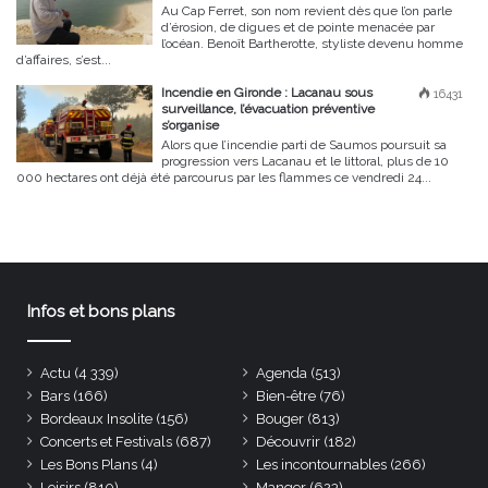
Au Cap Ferret, son nom revient dès que l’on parle
d’érosion, de digues et de pointe menacée par
l’océan. Benoît Bartherotte, styliste devenu homme
d’affaires, s’est...
Incendie en Gironde : Lacanau sous
16431
surveillance, l’évacuation préventive
s’organise
Alors que l’incendie parti de Saumos poursuit sa
progression vers Lacanau et le littoral, plus de 10
000 hectares ont déjà été parcourus par les flammes ce vendredi 24...
Infos et bons plans
Actu
(4 339)
Agenda
(513)
Bars
(166)
Bien-être
(76)
Bordeaux Insolite
(156)
Bouger
(813)
Concerts et Festivals
(687)
Découvrir
(182)
Les Bons Plans
(4)
Les incontournables
(266)
Loisirs
(810)
Manger
(623)