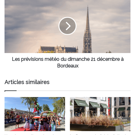
Les
prévisions
météo
du
dimanche
21
décembre
à
Bordeaux
Les prévisions météo du dimanche 21 décembre à
Bordeaux
Articles similaires