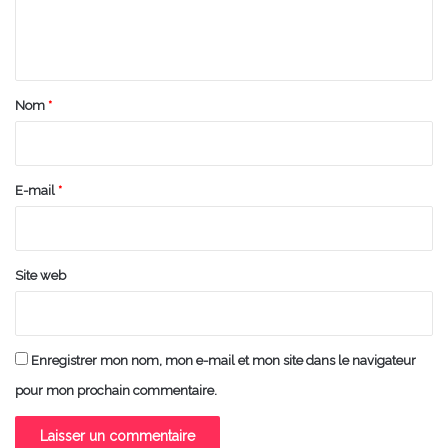
e
n
t
a
Nom
*
i
r
e
E-mail
*
*
Site web
Enregistrer mon nom, mon e-mail et mon site dans le navigateur
pour mon prochain commentaire.