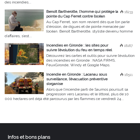
des incendies...
Benoît Bartherotte, l’homme qui protège la
18233
pointe du Cap Ferret contre l’océan
Au Cap Ferret, son nom revient dès que l’on parle
d’érosion, de digues et de pointe menacée par
l’océan. Benoît Bartherotte, styliste devenu homme
d’affaires, s’est...
Incendies en Gironde : les sites pour
18187
suivre l’évolution du feu en temps réel
Découvrez les cartes et outils pour suivre l’évolution
des incendies en Gironde : NASA FIRMS,
FeuxGironde, Windy et Google Maps.
Incendie en Gironde : Lacanau sous
16511
surveillance, l’évacuation préventive
s’organise
Alors que l’incendie parti de Saumos poursuit sa
progression vers Lacanau et le littoral, plus de 10
000 hectares ont déjà été parcourus par les flammes ce vendredi 24...
Infos et bons plans