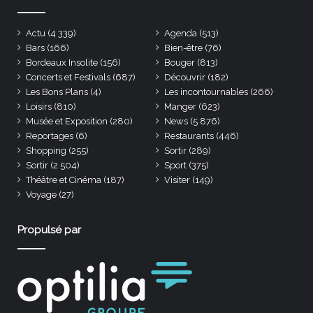
Actu
(4 339)
Agenda
(513)
Bars
(166)
Bien-être
(76)
Bordeaux Insolite
(156)
Bouger
(813)
Concerts et Festivals
(687)
Découvrir
(182)
Les Bons Plans
(4)
Les incontournables
(266)
Loisirs
(810)
Manger
(623)
Musée et Exposition
(280)
News
(5 876)
Reportages
(6)
Restaurants
(446)
Shopping
(255)
Sortir
(289)
Sortir
(2 504)
Sport
(375)
Théâtre et Cinéma
(187)
Visiter
(149)
Voyage
(27)
Propulsé par