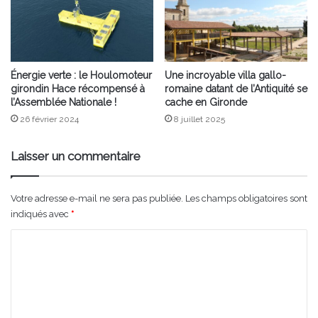
Énergie verte : le Houlomoteur
Une incroyable villa gallo-
girondin Hace récompensé à
romaine datant de l’Antiquité se
l’Assemblée Nationale !
cache en Gironde
26 février 2024
8 juillet 2025
Laisser un commentaire
Votre adresse e-mail ne sera pas publiée.
Les champs obligatoires sont
indiqués avec
*
C
o
m
m