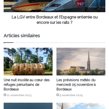
enterrée
ou
encore
sur
La LGV entre Bordeaux et l’Espagne enterrée ou
les
encore sur les rails ?
rails
?
Articles similaires
Une nuit insolite au cœur des
Les prévisions météo du
refuges périurbains de
mercredi 05 novembre à
Bordeaux
Bordeaux
21 novembre 2023
5 novembre 2025