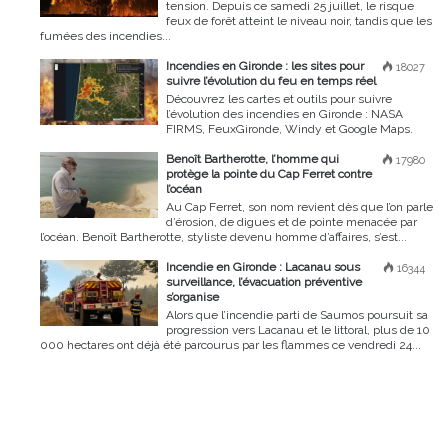
tension. Depuis ce samedi 25 juillet, le risque
feux de forêt atteint le niveau noir, tandis que les
fumées des incendies...
Incendies en Gironde : les sites pour
18027
suivre l’évolution du feu en temps réel
Découvrez les cartes et outils pour suivre
l’évolution des incendies en Gironde : NASA
FIRMS, FeuxGironde, Windy et Google Maps.
Benoît Bartherotte, l’homme qui
17980
protège la pointe du Cap Ferret contre
l’océan
Au Cap Ferret, son nom revient dès que l’on parle
d’érosion, de digues et de pointe menacée par
l’océan. Benoît Bartherotte, styliste devenu homme d’affaires, s’est...
Incendie en Gironde : Lacanau sous
16344
surveillance, l’évacuation préventive
s’organise
Alors que l’incendie parti de Saumos poursuit sa
progression vers Lacanau et le littoral, plus de 10
000 hectares ont déjà été parcourus par les flammes ce vendredi 24...