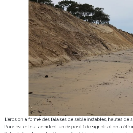
L’érosion a formé des falaises de sable instables, hautes d
Pour éviter tout accident, un dispositif de signalisation a été i