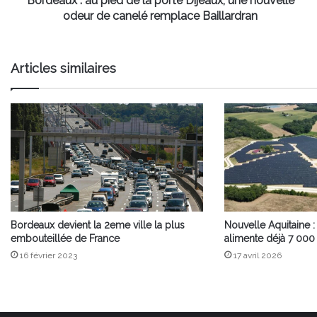
Bordeaux : au pied de la porte Dijeaux, une nouvelle
odeur
odeur de canelé remplace Baillardran
de
canelé
remplace
Articles similaires
Baillardran
Bordeaux devient la 2eme ville la plus
Nouvelle Aquitaine 
embouteillée de France
alimente déjà 7 000 
16 février 2023
17 avril 2026