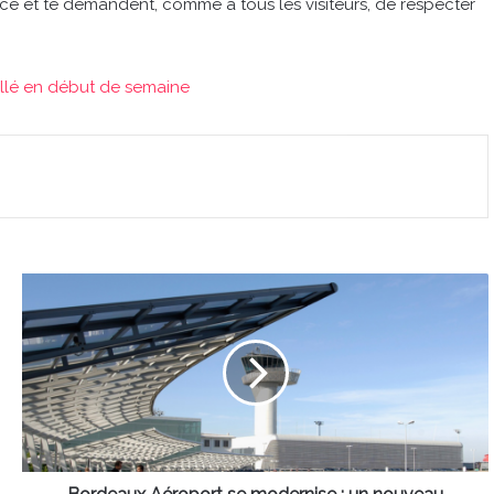
ence et te demandent, comme à tous les visiteurs, de respecter
aillé en début de semaine
Bordeaux
Aéroport
se
modernise
:
un
nouveau
bâtiment
et
des