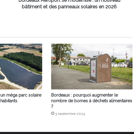
Bordeaux Aéroport se modernise : un nouveau
panneaux
bâtiment et des panneaux solaires en 2026
solaires
en
2026
: un méga parc solaire
Bordeaux : pourquoi augmenter le
habitants
nombre de bornes à déchets alimentaires
?
3 septembre 2024