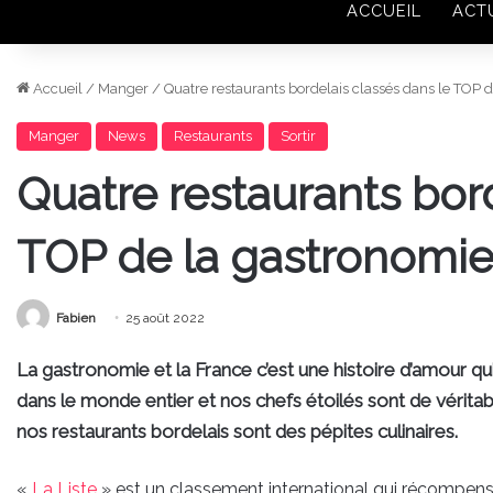
ACCUEIL
ACT
Accueil
/
Manger
/
Quatre restaurants bordelais classés dans le TOP
Manger
News
Restaurants
Sortir
Quatre restaurants bor
TOP de la gastronomi
Fabien
25 août 2022
La gastronomie et la France c’est une histoire d’amour q
dans le monde entier et nos chefs étoilés sont de vérit
nos restaurants bordelais sont des pépites culinaires.
«
La Liste
» est un classement international qui récompen