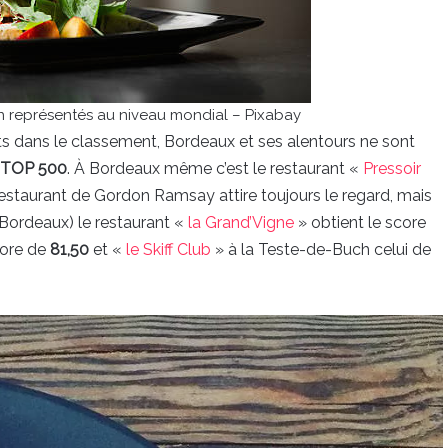
en représentés au niveau mondial – Pixabay
nts dans le classement, Bordeaux et ses alentours ne sont
e TOP 500
. À Bordeaux même c’est le restaurant «
Pressoir
restaurant de Gordon Ramsay attire toujours le regard, mais
e Bordeaux) le restaurant «
la Grand’Vigne
» obtient le score
core de
81,50
et «
le Skiff Club
» à la Teste-de-Buch celui de