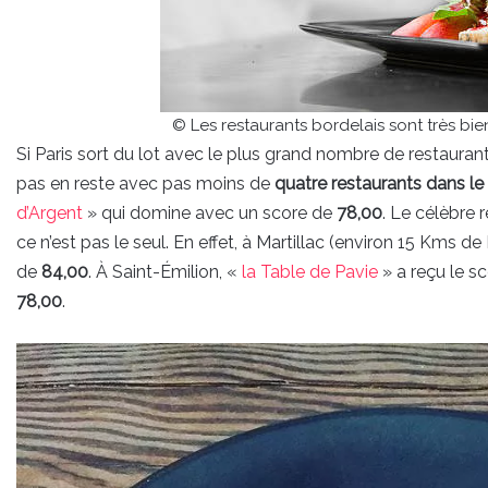
© Les restaurants bordelais sont très bi
Si Paris sort du lot avec le plus grand nombre de restaura
pas en reste avec pas moins de
quatre restaurants dans l
d’Argent
» qui domine avec un score de
78,00
. Le célèbre 
ce n’est pas le seul. En effet, à Martillac (environ 15 Kms d
de
84,00
. À Saint-Émilion, «
la Table de Pavie
» a reçu le s
78,00
.