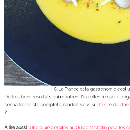
© La France et la gastronomie c’est u
De très bons résultats qui montrent l’excellence qui se dég
connaître la liste complète, rendez-vous sur
le site du cla
?
À lire aussi
:
Une pluie d’étoiles au Guide Michelin pour les 