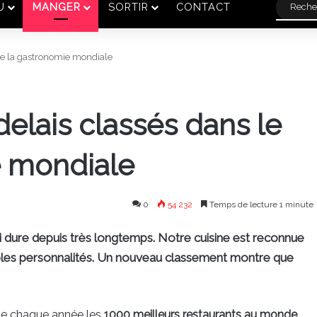
U
MANGER
SORTIR
CONTACT
 de la gastronomie mondiale
delais classés dans le
e mondiale
0
54 232
Temps de lecture 1 minute
ui dure depuis très longtemps. Notre cuisine est reconnue
ables personnalités. Un nouveau classement montre que
se chaque année les
1000 meilleurs restaurants au monde
.