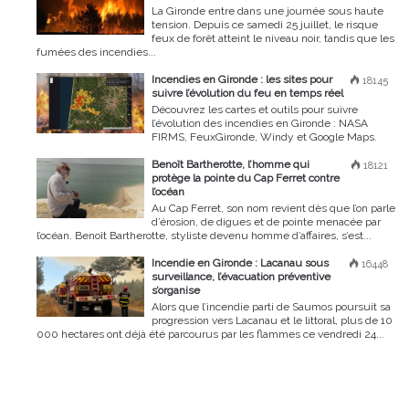
La Gironde entre dans une journée sous haute
tension. Depuis ce samedi 25 juillet, le risque
feux de forêt atteint le niveau noir, tandis que les
fumées des incendies...
Incendies en Gironde : les sites pour
18145
suivre l’évolution du feu en temps réel
Découvrez les cartes et outils pour suivre
l’évolution des incendies en Gironde : NASA
FIRMS, FeuxGironde, Windy et Google Maps.
Benoît Bartherotte, l’homme qui
18121
protège la pointe du Cap Ferret contre
l’océan
Au Cap Ferret, son nom revient dès que l’on parle
d’érosion, de digues et de pointe menacée par
l’océan. Benoît Bartherotte, styliste devenu homme d’affaires, s’est...
Incendie en Gironde : Lacanau sous
16448
surveillance, l’évacuation préventive
s’organise
Alors que l’incendie parti de Saumos poursuit sa
progression vers Lacanau et le littoral, plus de 10
000 hectares ont déjà été parcourus par les flammes ce vendredi 24...