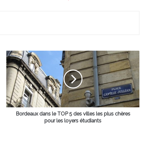
Bordeaux
dans
le
TOP
5
des
villes
les
plus
chères
Bordeaux dans le TOP 5 des villes les plus chères
pour
pour les loyers étudiants
les
loyers
étudiants