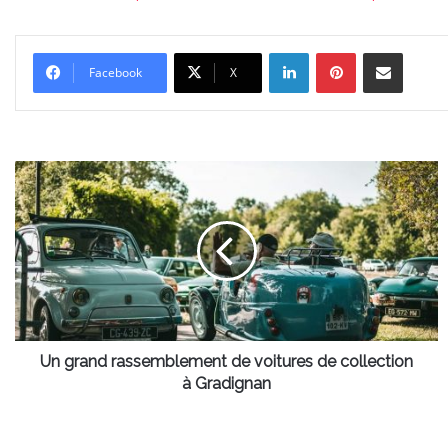
Linkedin
Pinterest
Partager par email
Facebook
X
Un
grand
rassemblement
de
voitures
de
collection
à
Gradignan
Un grand rassemblement de voitures de collection
à Gradignan