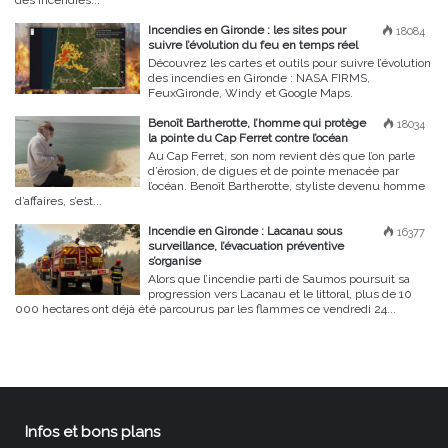
des incendies...
Incendies en Gironde : les sites pour
18084
suivre l’évolution du feu en temps réel
Découvrez les cartes et outils pour suivre l’évolution
des incendies en Gironde : NASA FIRMS,
FeuxGironde, Windy et Google Maps.
Benoît Bartherotte, l’homme qui protège
18034
la pointe du Cap Ferret contre l’océan
Au Cap Ferret, son nom revient dès que l’on parle
d’érosion, de digues et de pointe menacée par
l’océan. Benoît Bartherotte, styliste devenu homme
d’affaires, s’est...
Incendie en Gironde : Lacanau sous
16377
surveillance, l’évacuation préventive
s’organise
Alors que l’incendie parti de Saumos poursuit sa
progression vers Lacanau et le littoral, plus de 10
000 hectares ont déjà été parcourus par les flammes ce vendredi 24...
Infos et bons plans