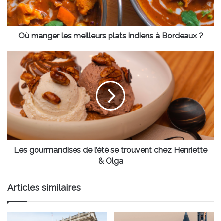
à
Bordeaux
?
Où manger les meilleurs plats indiens à Bordeaux ?
Les
gourmandises
de
l’été
se
trouvent
chez
Henriette
&
Olga
Les gourmandises de l’été se trouvent chez Henriette
& Olga
Articles similaires