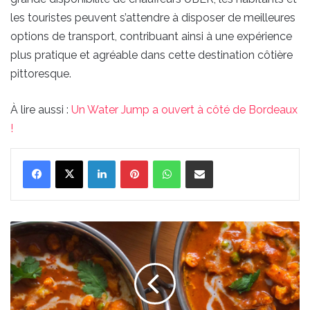
les touristes peuvent s’attendre à disposer de meilleures
options de transport, contribuant ainsi à une expérience
plus pratique et agréable dans cette destination côtière
pittoresque.
À lire aussi :
Un Water Jump a ouvert à côté de Bordeaux
!
Linkedin
Pinterest
WhatsApp
Partager par email
Où
manger
les
meilleurs
plats
indiens