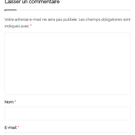
Laisser un commentaire
Votre adresse e-mail ne sera pas publiée.
Les champs obligatoires sont
indiqués avec
*
C
o
m
m
e
n
t
a
Nom
*
i
r
e
E-mail
*