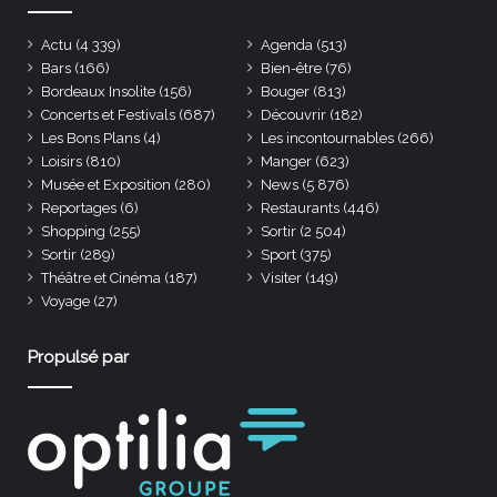
Actu
(4 339)
Agenda
(513)
Bars
(166)
Bien-être
(76)
Bordeaux Insolite
(156)
Bouger
(813)
Concerts et Festivals
(687)
Découvrir
(182)
Les Bons Plans
(4)
Les incontournables
(266)
Loisirs
(810)
Manger
(623)
Musée et Exposition
(280)
News
(5 876)
Reportages
(6)
Restaurants
(446)
Shopping
(255)
Sortir
(2 504)
Sortir
(289)
Sport
(375)
Théâtre et Cinéma
(187)
Visiter
(149)
Voyage
(27)
Propulsé par