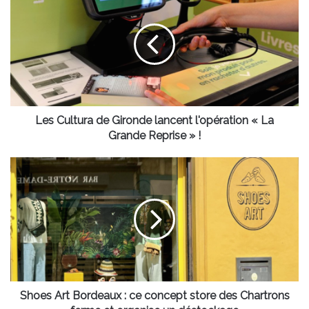
Cultura
de
Gironde
lancent
l'opération
«
La
Grande
Reprise
Les Cultura de Gironde lancent l'opération « La
»
Grande Reprise » !
!
Shoes
Art
Bordeaux
:
ce
concept
store
des
Chartrons
ferme
Shoes Art Bordeaux : ce concept store des Chartrons
et