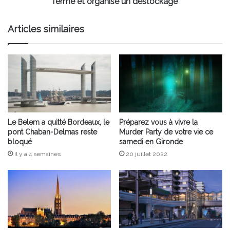
ferme et organise un déstockage
organise
un
Articles similaires
déstockage
Le Belem a quitté Bordeaux, le
Préparez vous à vivre la
pont Chaban-Delmas reste
Murder Party de votre vie ce
bloqué
samedi en Gironde
il y a 4 semaines
20 juillet 2022