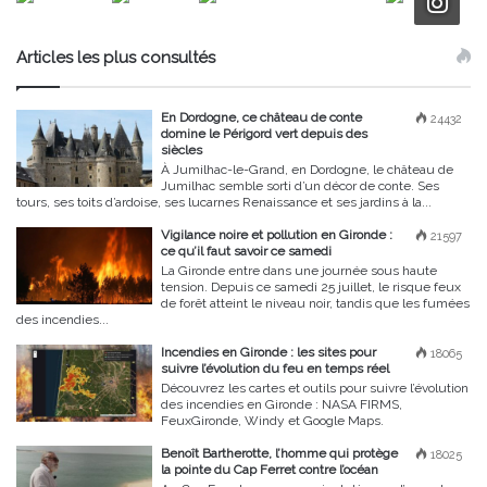
Articles les plus consultés
En Dordogne, ce château de conte
24432
domine le Périgord vert depuis des
siècles
À Jumilhac-le-Grand, en Dordogne, le château de
Jumilhac semble sorti d’un décor de conte. Ses
tours, ses toits d’ardoise, ses lucarnes Renaissance et ses jardins à la...
Vigilance noire et pollution en Gironde :
21597
ce qu’il faut savoir ce samedi
La Gironde entre dans une journée sous haute
tension. Depuis ce samedi 25 juillet, le risque feux
de forêt atteint le niveau noir, tandis que les fumées
des incendies...
Incendies en Gironde : les sites pour
18065
suivre l’évolution du feu en temps réel
Découvrez les cartes et outils pour suivre l’évolution
des incendies en Gironde : NASA FIRMS,
FeuxGironde, Windy et Google Maps.
Benoît Bartherotte, l’homme qui protège
18025
la pointe du Cap Ferret contre l’océan