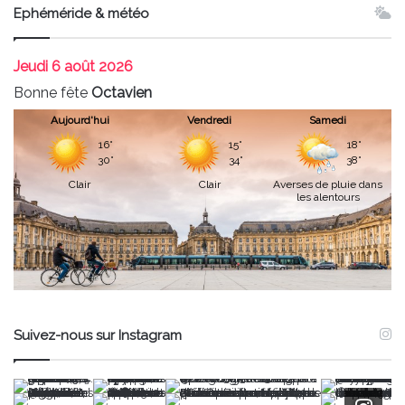
Ephéméride & météo
Jeudi
6 août 2026
Bonne fête
Octavien
Aujourd'hui
Vendredi
Samedi
16°
15°
18°
30°
34°
38°
Clair
Clair
Averses de pluie dans
les alentours
Suivez-nous sur Instagram