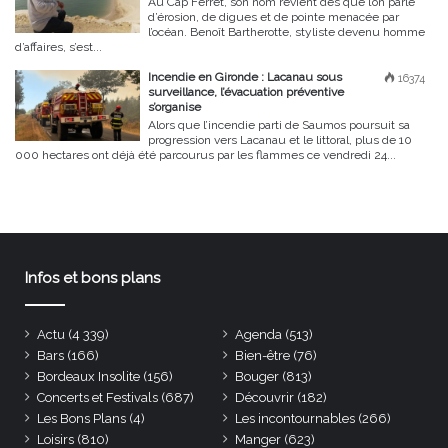
Au Cap Ferret, son nom revient dès que l’on parle
d’érosion, de digues et de pointe menacée par
l’océan. Benoît Bartherotte, styliste devenu homme
d’affaires, s’est...
Incendie en Gironde : Lacanau sous
16374
surveillance, l’évacuation préventive
s’organise
Alors que l’incendie parti de Saumos poursuit sa
progression vers Lacanau et le littoral, plus de 10
000 hectares ont déjà été parcourus par les flammes ce vendredi 24...
Infos et bons plans
Actu
(4 339)
Agenda
(513)
Bars
(166)
Bien-être
(76)
Bordeaux Insolite
(156)
Bouger
(813)
Concerts et Festivals
(687)
Découvrir
(182)
Les Bons Plans
(4)
Les incontournables
(266)
Loisirs
(810)
Manger
(623)