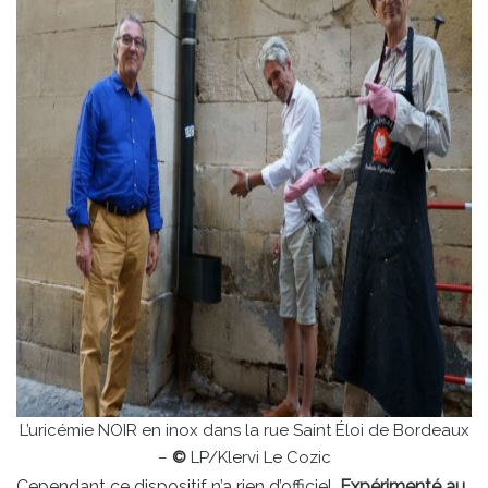
L’uricémie NOIR en inox dans la rue Saint Éloi de Bordeaux
–
©
LP/Klervi Le Cozic
Cependant ce dispositif n’a rien d’officiel.
Expérimenté au