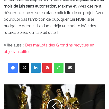
mois de juin sans
autorisation,
Maxime et Yves désirent
désormais une mise en place officielle de ce projet. Avec
pourquoi pas l’ambition de dupliquer l’uri NOIR, si le
budget le permet. Le duo a déjà une petite idée des
futures zones où il serait utile !
À lire aussi :
Des maillots des Girondins recyclés en
objets insolites !
Linkedin
Pinterest
WhatsApp
Partager par email
Un
film
girondin
pour
représenter