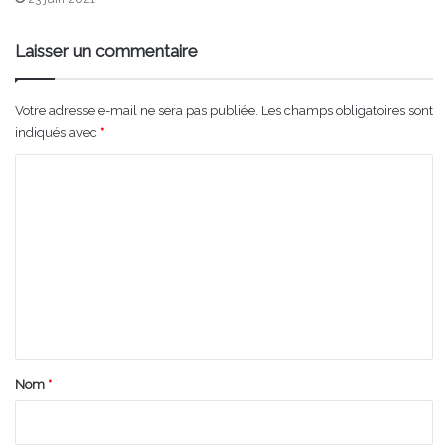
Laisser un commentaire
Votre adresse e-mail ne sera pas publiée.
Les champs obligatoires sont
indiqués avec
*
C
o
m
m
e
n
t
a
Nom
*
i
r