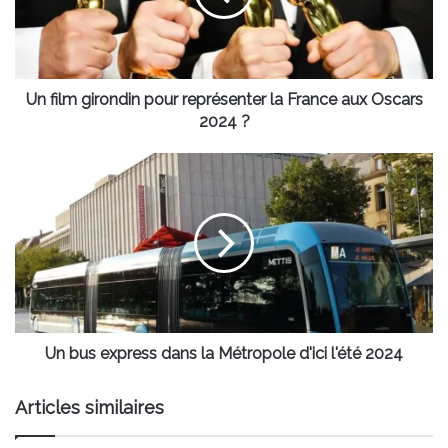
la
France
aux
Oscars
2024
Un film girondin pour représenter la France aux Oscars
?
2024 ?
Un
bus
express
dans
la
Métropole
d'ici
l'été
2024
Un bus express dans la Métropole d'ici l'été 2024
Articles similaires