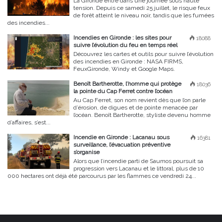
La Gironde entre dans une journée sous haute
tension. Depuis ce samedi 25 juillet, le risque feux
de forêt atteint le niveau noir, tandis que les fumées
des incendies...
Incendies en Gironde : les sites pour
18088
suivre l’évolution du feu en temps réel
Découvrez les cartes et outils pour suivre l’évolution
des incendies en Gironde : NASA FIRMS,
FeuxGironde, Windy et Google Maps.
Benoît Bartherotte, l’homme qui protège
18036
la pointe du Cap Ferret contre l’océan
Au Cap Ferret, son nom revient dès que l’on parle
d’érosion, de digues et de pointe menacée par
l’océan. Benoît Bartherotte, styliste devenu homme
d’affaires, s’est...
Incendie en Gironde : Lacanau sous
16381
surveillance, l’évacuation préventive
s’organise
Alors que l’incendie parti de Saumos poursuit sa
progression vers Lacanau et le littoral, plus de 10
000 hectares ont déjà été parcourus par les flammes ce vendredi 24...