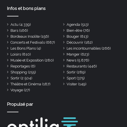
Infos et bons plans
Actu
(4 339)
Agenda
(513)
Bars
(166)
Bien-être
(76)
Bordeaux Insolite
(156)
Bouger
(813)
Concerts et Festivals
(687)
Découvrir
(182)
Les Bons Plans
(4)
Les incontournables
(266)
Loisirs
(810)
Manger
(623)
Musée et Exposition
(280)
News
(5 876)
Reportages
(6)
Restaurants
(446)
Shopping
(255)
Sortir
(289)
Sortir
(2 504)
Sport
(375)
Théâtre et Cinéma
(187)
Visiter
(149)
Voyage
(27)
Propulsé par