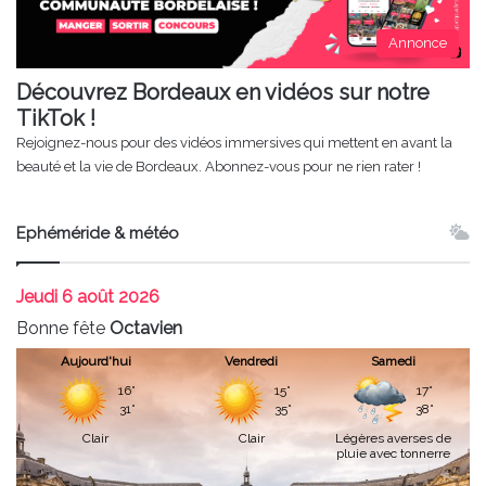
Annonce
Découvrez Bordeaux en vidéos sur notre
TikTok !
Rejoignez-nous pour des vidéos immersives qui mettent en avant la
beauté et la vie de Bordeaux. Abonnez-vous pour ne rien rater !
Ephéméride & météo
Jeudi
6 août 2026
Bonne fête
Octavien
Aujourd'hui
Vendredi
Samedi
16°
15°
17°
31°
35°
38°
Clair
Clair
Légères averses de
pluie avec tonnerre