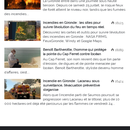
La Gironde entre dans une journée sous haute
tension. Depuis ce samedi 25 juillet, le risque feux
de forêt atteint le niveau noir, tandis que les fumées
des incendies...
Incendies en Gironde : les sites pour
18125
suivre l’évolution du feu en temps réel
Découvrez les cartes et outils pour suivre l’évolution
des incendies en Gironde : NASA FIRMS,
FeuxGironde, Windy et Google Maps.
Benoît Bartherotte, l’homme qui protège
18089
la pointe du Cap Ferret contre l’océan
Au Cap Ferret, son nom revient dès que l’on parle
d’érosion, de digues et de pointe menacée par
l’océan. Benoît Bartherotte, styliste devenu homme
d’affaires, s’est...
Incendie en Gironde : Lacanau sous
16424
surveillance, l’évacuation préventive
s’organise
Alors que l’incendie parti de Saumos poursuit sa
progression vers Lacanau et le littoral, plus de 10
000 hectares ont déjà été parcourus par les flammes ce vendredi 24...