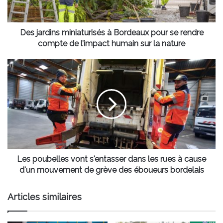
se
rendre
compte
de
Des jardins miniaturisés à Bordeaux pour se rendre
l’impact
compte de l’impact humain sur la nature
humain
sur
Les
la
poubelles
nature
vont
s'entasser
dans
les
rues
à
cause
d'un
Les poubelles vont s'entasser dans les rues à cause
mouvement
d'un mouvement de grève des éboueurs bordelais
de
grève
Articles similaires
des
éboueurs
bordelais