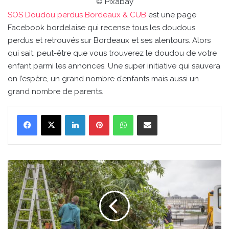
© Pixabay
SOS Doudou perdus Bordeaux & CUB
est une page
Facebook bordelaise qui recense tous les doudous
perdus et retrouvés sur Bordeaux et ses alentours. Alors
qui sait, peut-être que vous trouverez le doudou de votre
enfant parmi les annonces. Une super initiative qui sauvera
on l’espère, un grand nombre d’enfants mais aussi un
grand nombre de parents.
Linkedin
Pinterest
WhatsApp
Partager par email
Des
jardins
miniaturisés
à
Bordeaux
pour