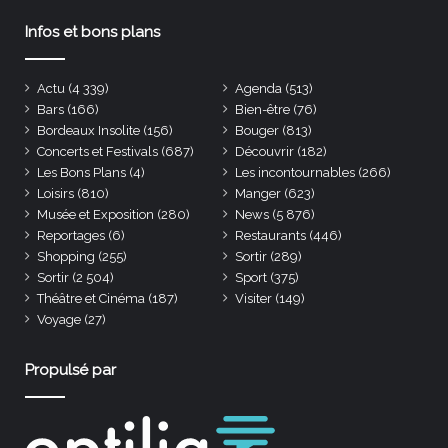
Infos et bons plans
Actu
(4 339)
Agenda
(513)
Bars
(166)
Bien-être
(76)
Bordeaux Insolite
(156)
Bouger
(813)
Concerts et Festivals
(687)
Découvrir
(182)
Les Bons Plans
(4)
Les incontournables
(266)
Loisirs
(810)
Manger
(623)
Musée et Exposition
(280)
News
(5 876)
Reportages
(6)
Restaurants
(446)
Shopping
(255)
Sortir
(289)
Sortir
(2 504)
Sport
(375)
Théâtre et Cinéma
(187)
Visiter
(149)
Voyage
(27)
Propulsé par