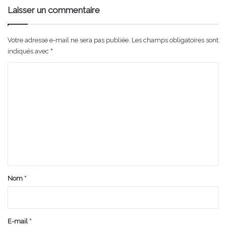
Laisser un commentaire
Votre adresse e-mail ne sera pas publiée.
Les champs obligatoires sont
indiqués avec
*
C
o
m
m
e
n
t
a
Nom
*
i
r
e
E-mail
*