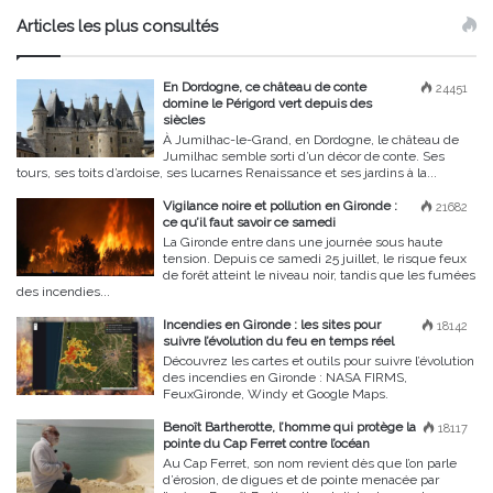
Articles les plus consultés
En Dordogne, ce château de conte
24451
domine le Périgord vert depuis des
siècles
À Jumilhac-le-Grand, en Dordogne, le château de
Jumilhac semble sorti d’un décor de conte. Ses
tours, ses toits d’ardoise, ses lucarnes Renaissance et ses jardins à la...
Vigilance noire et pollution en Gironde :
21682
ce qu’il faut savoir ce samedi
La Gironde entre dans une journée sous haute
tension. Depuis ce samedi 25 juillet, le risque feux
de forêt atteint le niveau noir, tandis que les fumées
des incendies...
Incendies en Gironde : les sites pour
18142
suivre l’évolution du feu en temps réel
Découvrez les cartes et outils pour suivre l’évolution
des incendies en Gironde : NASA FIRMS,
FeuxGironde, Windy et Google Maps.
Benoît Bartherotte, l’homme qui protège la
18117
pointe du Cap Ferret contre l’océan
Au Cap Ferret, son nom revient dès que l’on parle
d’érosion, de digues et de pointe menacée par