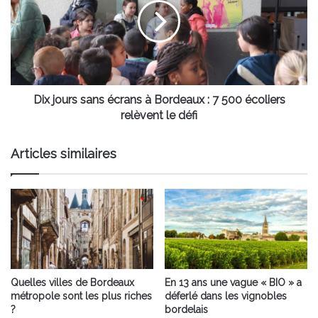
écrans
à
Bordeaux
:
7
500
écoliers
Dix jours sans écrans à Bordeaux : 7 500 écoliers
relèvent
relèvent le défi
le
défi
Articles similaires
Quelles villes de Bordeaux
En 13 ans une vague « BIO » a
métropole sont les plus riches
déferlé dans les vignobles
?
bordelais