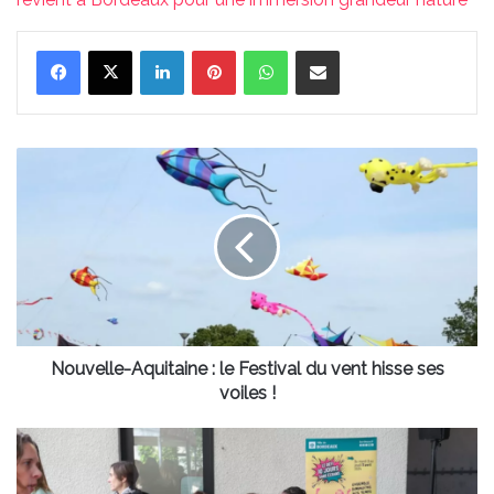
Linkedin
Pinterest
WhatsApp
Partager par email
Nouvelle-
Aquitaine
:
le
Festival
du
vent
hisse
ses
voiles
Nouvelle-Aquitaine : le Festival du vent hisse ses
!
voiles !
Dix
jours
sans