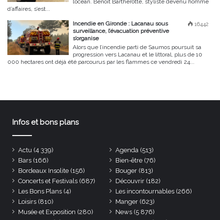
l’océan. Benoît Bartherotte, styliste devenu homme
d’affaires, s’est...
Incendie en Gironde : Lacanau sous
16442
surveillance, l’évacuation préventive
s’organise
Alors que l’incendie parti de Saumos poursuit sa
progression vers Lacanau et le littoral, plus de 10
000 hectares ont déjà été parcourus par les flammes ce vendredi 24...
Infos et bons plans
Actu
(4 339)
Agenda
(513)
Bars
(166)
Bien-être
(76)
Bordeaux Insolite
(156)
Bouger
(813)
Concerts et Festivals
(687)
Découvrir
(182)
Les Bons Plans
(4)
Les incontournables
(266)
Loisirs
(810)
Manger
(623)
Musée et Exposition
(280)
News
(5 876)