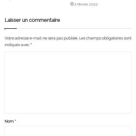
2 février 2022
Laisser un commentaire
Votre adresse e-mail ne sera pas publiée.
Les champs obligatoires sont
indiqués avec
*
C
o
m
m
e
n
t
a
Nom
*
i