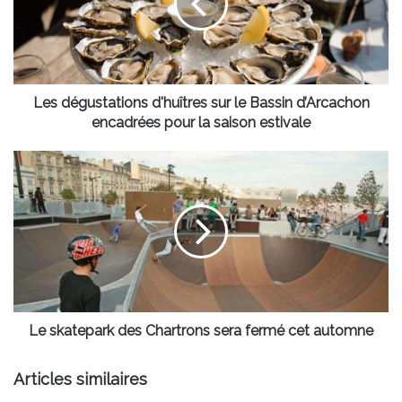
le
Bassin
d’Arcachon
encadrées
pour
la
Les dégustations d'huîtres sur le Bassin d’Arcachon
saison
encadrées pour la saison estivale
estivale
Le
skatepark
des
Chartrons
sera
fermé
cet
automne
Le skatepark des Chartrons sera fermé cet automne
Articles similaires