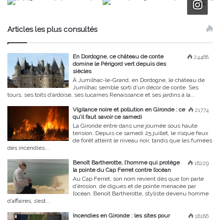
Articles les plus consultés
En Dordogne, ce château de conte
24468
domine le Périgord vert depuis des
siècles
À Jumilhac-le-Grand, en Dordogne, le château de
Jumilhac semble sorti d’un décor de conte. Ses
tours, ses toits d’ardoise, ses lucarnes Renaissance et ses jardins à la...
Vigilance noire et pollution en Gironde : ce
21774
qu’il faut savoir ce samedi
La Gironde entre dans une journée sous haute
tension. Depuis ce samedi 25 juillet, le risque feux
de forêt atteint le niveau noir, tandis que les fumées
des incendies...
Benoît Bartherotte, l’homme qui protège
18229
la pointe du Cap Ferret contre l’océan
Au Cap Ferret, son nom revient dès que l’on parle
d’érosion, de digues et de pointe menacée par
l’océan. Benoît Bartherotte, styliste devenu homme
d’affaires, s’est...
Incendies en Gironde : les sites pour
18186