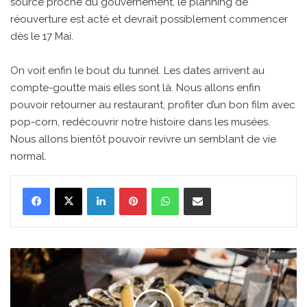
source proche du gouvernement, le planning de
réouverture est acté et devrait possiblement commencer
dès le 17 Mai.
On voit enfin le bout du tunnel. Les dates arrivent au
compte-goutte mais elles sont là. Nous allons enfin
pouvoir retourner au restaurant, profiter d’un bon film avec
pop-corn, redécouvrir notre histoire dans les musées.
Nous allons bientôt pouvoir revivre un semblant de vie
normal.
Linkedin
Pinterest
WhatsApp
Partager par email
Les
dégustations
d'huîtres
sur