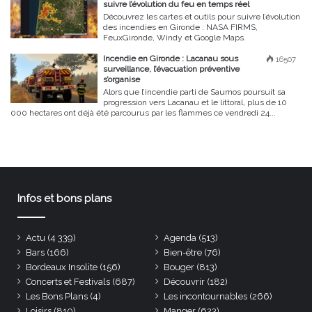
suivre l’évolution du feu en temps réel
Découvrez les cartes et outils pour suivre l’évolution
des incendies en Gironde : NASA FIRMS,
FeuxGironde, Windy et Google Maps.
Incendie en Gironde : Lacanau sous
16507
surveillance, l’évacuation préventive
s’organise
Alors que l’incendie parti de Saumos poursuit sa
progression vers Lacanau et le littoral, plus de 10
000 hectares ont déjà été parcourus par les flammes ce vendredi 24...
Infos et bons plans
Actu
(4 339)
Agenda
(513)
Bars
(166)
Bien-être
(76)
Bordeaux Insolite
(156)
Bouger
(813)
Concerts et Festivals
(687)
Découvrir
(182)
Les Bons Plans
(4)
Les incontournables
(266)
Loisirs
(810)
Manger
(623)