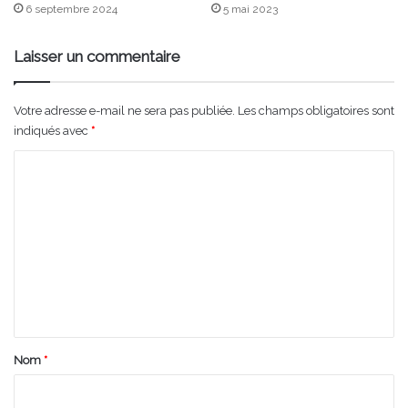
6 septembre 2024
5 mai 2023
Laisser un commentaire
Votre adresse e-mail ne sera pas publiée.
Les champs obligatoires sont
indiqués avec
*
C
o
m
m
e
n
t
a
Nom
*
i