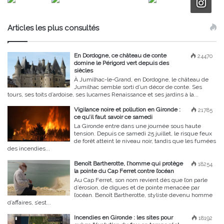
Articles les plus consultés
En Dordogne, ce château de conte
24470
domine le Périgord vert depuis des
siècles
À Jumilhac-le-Grand, en Dordogne, le château de
Jumilhac semble sorti d’un décor de conte. Ses
tours, ses toits d’ardoise, ses lucarnes Renaissance et ses jardins à la...
Vigilance noire et pollution en Gironde :
21785
ce qu’il faut savoir ce samedi
La Gironde entre dans une journée sous haute
tension. Depuis ce samedi 25 juillet, le risque feux
de forêt atteint le niveau noir, tandis que les fumées
des incendies...
Benoît Bartherotte, l’homme qui protège
18254
la pointe du Cap Ferret contre l’océan
Au Cap Ferret, son nom revient dès que l’on parle
d’érosion, de digues et de pointe menacée par
l’océan. Benoît Bartherotte, styliste devenu homme
d’affaires, s’est...
Incendies en Gironde : les sites pour
18192