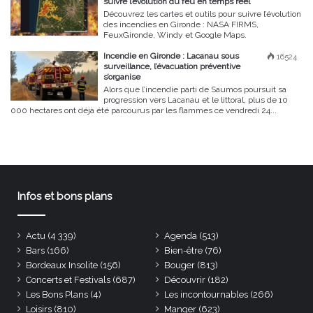
suivre l’évolution du feu en temps réel
Découvrez les cartes et outils pour suivre l’évolution
des incendies en Gironde : NASA FIRMS,
FeuxGironde, Windy et Google Maps.
Incendie en Gironde : Lacanau sous
16524
surveillance, l’évacuation préventive
s’organise
Alors que l’incendie parti de Saumos poursuit sa
progression vers Lacanau et le littoral, plus de 10
000 hectares ont déjà été parcourus par les flammes ce vendredi 24...
Infos et bons plans
Actu
(4 339)
Agenda
(513)
Bars
(166)
Bien-être
(76)
Bordeaux Insolite
(156)
Bouger
(813)
Concerts et Festivals
(687)
Découvrir
(182)
Les Bons Plans
(4)
Les incontournables
(266)
Loisirs
(810)
Manger
(623)