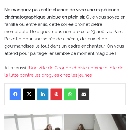
Ne manquez pas cette chance de vivre une expérience
cinématographique unique en plein air.
Que vous soyez en
famille ou entre amis, cette soirée promet d’être
mémorable. Rejoignez nous nombreux le 23 août au Parc
Peixotto pour une soirée de cinéma, de jeux et de
gourmandises, le tout dans un cadre enchanteur. On vous
attend pour partager ensemble ce moment magique !
A lire aussi :
Une ville de Gironde choisie comme pilote de
la lutte contre les drogues chez les jeunes
Linkedin
Pinterest
WhatsApp
Partager par email
Une
ville
de