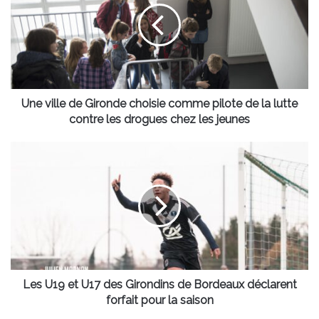
Gironde
choisie
comme
pilote
de
la
lutte
Une ville de Gironde choisie comme pilote de la lutte
contre
contre les drogues chez les jeunes
les
drogues
Les
chez
U19
les
et
jeunes
U17
des
Girondins
de
Bordeaux
déclarent
forfait
Les U19 et U17 des Girondins de Bordeaux déclarent
pour
forfait pour la saison
la