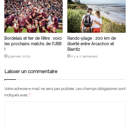
Bordelais et fier de l’être : voici
Rando-plage : 200 km de
les prochains matchs de l’UBB
liberté entre Arcachon et
!
Biarritz
9 janvier 2025
il y a 2 semaines
Laisser un commentaire
Votre adresse e-mail ne sera pas publiée.
Les champs obligatoires sont
indiqués avec
*
C
o
m