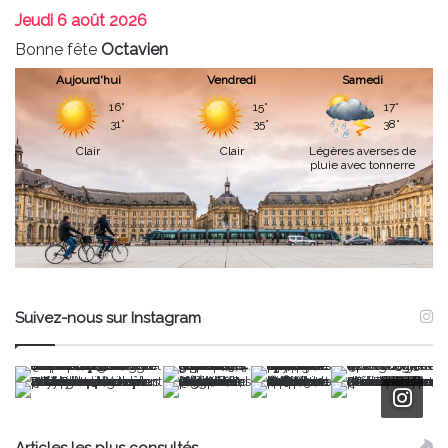
Jeudi
6 août 2026
Bonne fête
Octavien
Aujourd'hui
Vendredi
Samedi
16°
15°
17°
31°
35°
38°
Clair
Clair
Légères averses de
pluie avec tonnerre
Suivez-nous sur Instagram