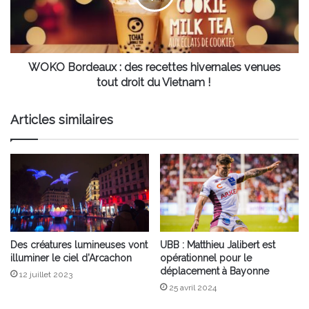
venues
tout
droit
du
Vietnam !
WOKO Bordeaux : des recettes hivernales venues
tout droit du Vietnam !
Articles similaires
Des créatures lumineuses vont
UBB : Matthieu Jalibert est
illuminer le ciel d’Arcachon
opérationnel pour le
déplacement à Bayonne
12 juillet 2023
25 avril 2024