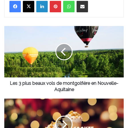
Linkedin
Pinterest
WhatsApp
Partager par email
Les
3
plus
beaux
vols
de
montgolfière
en
Nouvelle-
Aquitaine
Les 3 plus beaux vols de montgolfière en Nouvelle-
Aquitaine
WOKO Bordeaux
:
des
recettes
hivernales