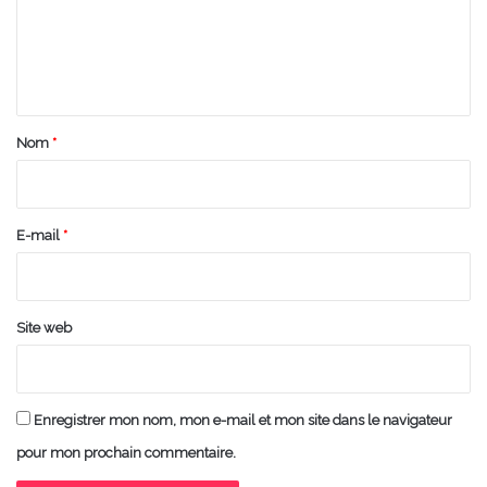
m
e
n
t
a
Nom
*
i
r
e
E-mail
*
*
Site web
Enregistrer mon nom, mon e-mail et mon site dans le navigateur
pour mon prochain commentaire.