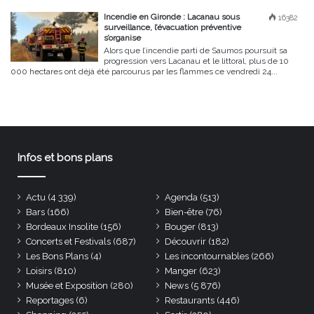
Incendie en Gironde : Lacanau sous
16382
surveillance, l’évacuation préventive
s’organise
Alors que l’incendie parti de Saumos poursuit sa
progression vers Lacanau et le littoral, plus de 10
000 hectares ont déjà été parcourus par les flammes ce vendredi 24...
Infos et bons plans
Actu
(4 339)
Agenda
(513)
Bars
(166)
Bien-être
(76)
Bordeaux Insolite
(156)
Bouger
(813)
Concerts et Festivals
(687)
Découvrir
(182)
Les Bons Plans
(4)
Les incontournables
(266)
Loisirs
(810)
Manger
(623)
Musée et Exposition
(280)
News
(5 876)
Reportages
(6)
Restaurants
(446)