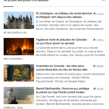
Articles les plus consultés
En Dordogne, ce château de conte domine
24433
le Périgord vert depuis des siècles
À Jumilhac-le-Grand, en Dordogne, le château de
Jumilhac semble sorti d’un décor de conte. Ses
tours, ses toits d’ardoise, ses lucarnes Renaissance
et ses jardins à la...
Vigilance noire et pollution en Gironde :
21604
ce qu’il faut savoir ce samedi
La Gironde entre dans une journée sous haute
tension. Depuis ce samedi 25 juillet, le risque feux
de forêt atteint le niveau noir, tandis que les fumées
des incendies...
Incendies en Gironde : les sites pour
18088
suivre l’évolution du feu en temps réel
Découvrez les cartes et outils pour suivre l’évolution
des incendies en Gironde : NASA FIRMS,
FeuxGironde, Windy et Google Maps.
Benoît Bartherotte, l’homme qui protège
18036
la pointe du Cap Ferret contre l’océan
Au Cap Ferret, son nom revient dès que l’on parle
d’érosion, de digues et de pointe menacée par
l’océan. Benoît Bartherotte, styliste devenu homme
d’affaires, s’est...