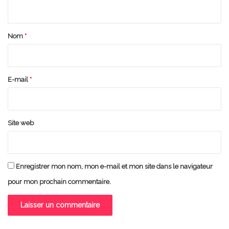
n
t
a
Nom
*
i
r
e
E-mail
*
*
Site web
Enregistrer mon nom, mon e-mail et mon site dans le navigateur
pour mon prochain commentaire.