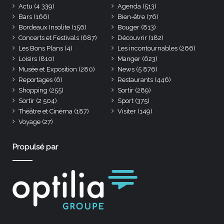
Actu
(4 339)
Agenda
(513)
Bars
(166)
Bien-être
(76)
Bordeaux Insolite
(156)
Bouger
(813)
Concerts et Festivals
(687)
Découvrir
(182)
Les Bons Plans
(4)
Les incontournables
(266)
Loisirs
(810)
Manger
(623)
Musée et Exposition
(280)
News
(5 876)
Reportages
(6)
Restaurants
(446)
Shopping
(255)
Sortir
(289)
Sortir
(2 504)
Sport
(375)
Théâtre et Cinéma
(187)
Visiter
(149)
Voyage
(27)
Propulsé par