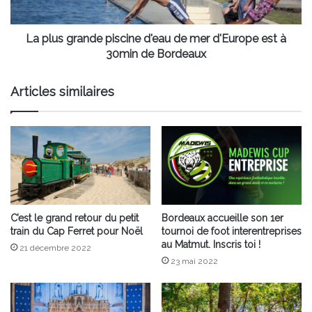
d'Europe
est
à
La plus grande piscine d'eau de mer d'Europe est à
30min
30min de Bordeaux
de
Bordeaux
Articles similaires
C’est le grand retour du petit
Bordeaux accueille son 1er
train du Cap Ferret pour Noël
tournoi de foot interentreprises
au Matmut. Inscris toi !
21 décembre 2022
23 mai 2022