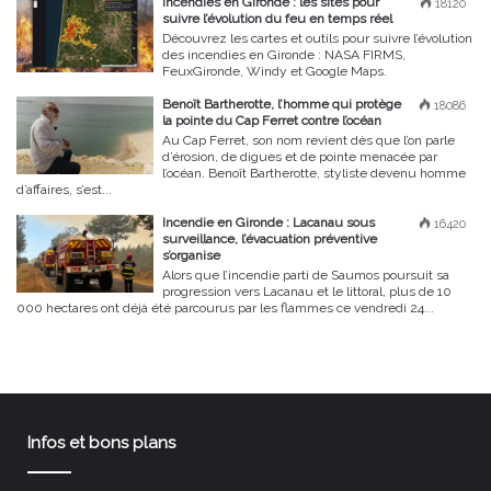
Incendies en Gironde : les sites pour
18120
suivre l’évolution du feu en temps réel
Découvrez les cartes et outils pour suivre l’évolution
des incendies en Gironde : NASA FIRMS,
FeuxGironde, Windy et Google Maps.
Benoît Bartherotte, l’homme qui protège
18086
la pointe du Cap Ferret contre l’océan
Au Cap Ferret, son nom revient dès que l’on parle
d’érosion, de digues et de pointe menacée par
l’océan. Benoît Bartherotte, styliste devenu homme
d’affaires, s’est...
Incendie en Gironde : Lacanau sous
16420
surveillance, l’évacuation préventive
s’organise
Alors que l’incendie parti de Saumos poursuit sa
progression vers Lacanau et le littoral, plus de 10
000 hectares ont déjà été parcourus par les flammes ce vendredi 24...
Infos et bons plans