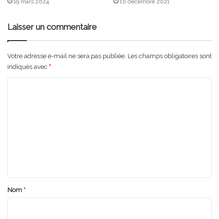
19 mars 2024
10 décembre 2021
Laisser un commentaire
Votre adresse e-mail ne sera pas publiée.
Les champs obligatoires sont
indiqués avec
*
C
o
m
m
e
n
t
a
Nom
*
i
r