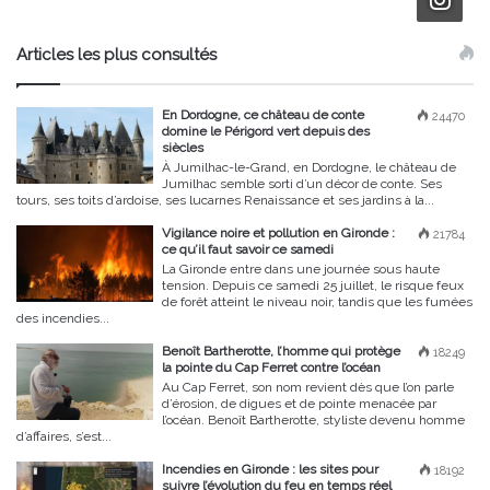
Articles les plus consultés
En Dordogne, ce château de conte
24470
domine le Périgord vert depuis des
siècles
À Jumilhac-le-Grand, en Dordogne, le château de
Jumilhac semble sorti d’un décor de conte. Ses
tours, ses toits d’ardoise, ses lucarnes Renaissance et ses jardins à la...
Vigilance noire et pollution en Gironde :
21784
ce qu’il faut savoir ce samedi
La Gironde entre dans une journée sous haute
tension. Depuis ce samedi 25 juillet, le risque feux
de forêt atteint le niveau noir, tandis que les fumées
des incendies...
Benoît Bartherotte, l’homme qui protège
18249
la pointe du Cap Ferret contre l’océan
Au Cap Ferret, son nom revient dès que l’on parle
d’érosion, de digues et de pointe menacée par
l’océan. Benoît Bartherotte, styliste devenu homme
d’affaires, s’est...
Incendies en Gironde : les sites pour
18192
suivre l’évolution du feu en temps réel