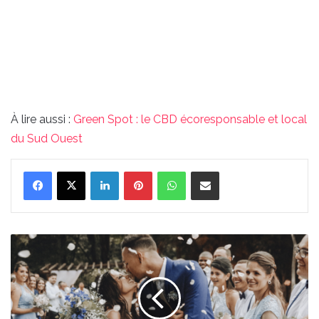
À lire aussi :
Green Spot : le CBD écoresponsable et local
du Sud Ouest
Linkedin
Pinterest
WhatsApp
Partager par email
Des
couples
se
sont
mariés
grâce