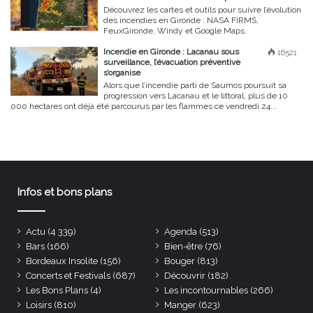
Découvrez les cartes et outils pour suivre l’évolution
des incendies en Gironde : NASA FIRMS,
FeuxGironde, Windy et Google Maps.
Incendie en Gironde : Lacanau sous
16521
surveillance, l’évacuation préventive
s’organise
Alors que l’incendie parti de Saumos poursuit sa
progression vers Lacanau et le littoral, plus de 10
000 hectares ont déjà été parcourus par les flammes ce vendredi 24...
Infos et bons plans
Actu
(4 339)
Agenda
(513)
Bars
(166)
Bien-être
(76)
Bordeaux Insolite
(156)
Bouger
(813)
Concerts et Festivals
(687)
Découvrir
(182)
Les Bons Plans
(4)
Les incontournables
(266)
Loisirs
(810)
Manger
(623)