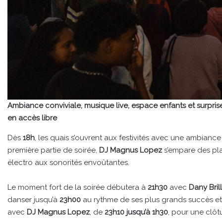
Ambiance conviviale, musique live, espace enfants et surprise
en accès libre
Dès
18h
, les quais s’ouvrent aux festivités avec une ambianc
première partie de soirée,
DJ Magnus Lopez
s’empare des pl
électro aux sonorités envoûtantes.
Le moment fort de la soirée débutera à
21h30
avec
Dany Bril
danser jusqu’à
23h00
au rythme de ses plus grands succès et 
avec
DJ Magnus Lopez
, de
23h10 jusqu’à 1h30
, pour une clôt