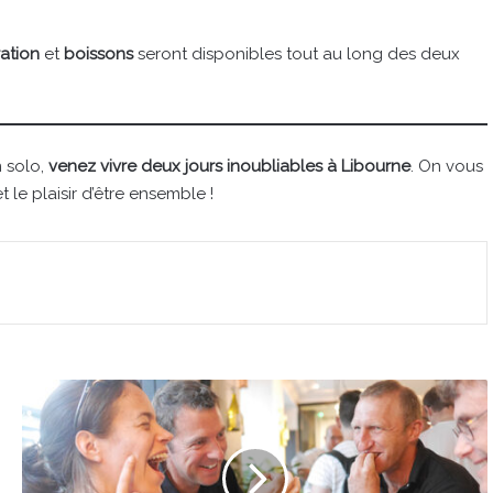
ation
et
boissons
seront disponibles tout au long des deux
n solo,
venez vivre deux jours inoubliables à Libourne
. On vous
 le plaisir d’être ensemble !
Le
Grand
Pique-
Nique
des