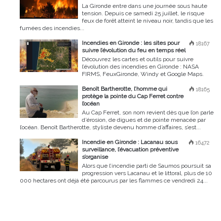
La Gironde entre dans une journée sous haute
tension. Depuis ce samedi 25 juillet, le risque
feux de forêt atteint le niveau noir, tandis que les
fumées des incendies...
Incendies en Gironde : les sites pour
18167
suivre l’évolution du feu en temps réel
Découvrez les cartes et outils pour suivre
l’évolution des incendies en Gironde : NASA
FIRMS, FeuxGironde, Windy et Google Maps.
Benoît Bartherotte, l’homme qui
18165
protège la pointe du Cap Ferret contre
l’océan
Au Cap Ferret, son nom revient dès que l’on parle
d’érosion, de digues et de pointe menacée par
l’océan. Benoît Bartherotte, styliste devenu homme d’affaires, s’est...
Incendie en Gironde : Lacanau sous
16472
surveillance, l’évacuation préventive
s’organise
Alors que l’incendie parti de Saumos poursuit sa
progression vers Lacanau et le littoral, plus de 10
000 hectares ont déjà été parcourus par les flammes ce vendredi 24...