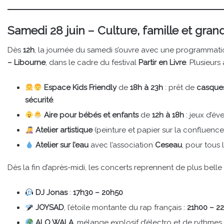
Samedi 28 juin – Culture, famille et gran
Dès
12h
, la journée du samedi s’ouvre avec une programmation
– Libourne
, dans le cadre du festival
Partir en Livre
. Plusieurs
Espace Kids Friendly
de
18h à 23h
: prêt de
casques
sécurité
.
Aire pour bébés et enfants
de
12h à 18h
: jeux d’éve
Atelier artistique
(peinture et papier sur la confluenc
Atelier sur l’eau
avec l’association
Ceseau
, pour tous
Dès la fin d’après-midi, les concerts reprennent de plus belle 
DJ Jonas
:
17h30 – 20h50
JOYSAD
, l’étoile montante du rap français :
21h00 – 2
ALO WALA
, mélange explosif d’électro et de rythme