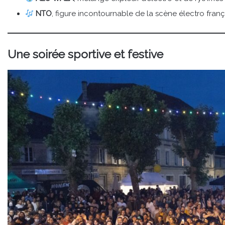
NTO
, figure incontournable de la scène électro franç
Une soirée sportive et festive