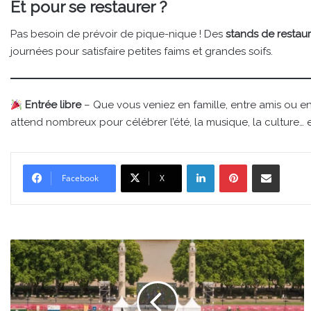
Et pour se restaurer ?
Pas besoin de prévoir de pique-nique ! Des
stands de restaur
journées pour satisfaire petites faims et grandes soifs.
Entrée libre
– Que vous veniez en famille, entre amis ou e
attend nombreux pour célébrer l’été, la musique, la culture… et
Linkedin
Pinterest
Partager par email
Facebook
X
Un
écran
géant
place
des