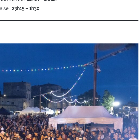
aise :
23h15 – 1h30