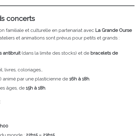
ds concerts
 familiale et culturelle en partenariat avec
La Grande Ourse
 ateliers et animations sont prévus pour petits et grands :
 antibruit
(dans la limite des stocks) et de
bracelets de
il, livres, coloriages…
e) animé par une plasticienne de
16h à 18h
.
 les âges, de
15h à 18h
.
:
2h00
s du monde :
22h15 – 23h15