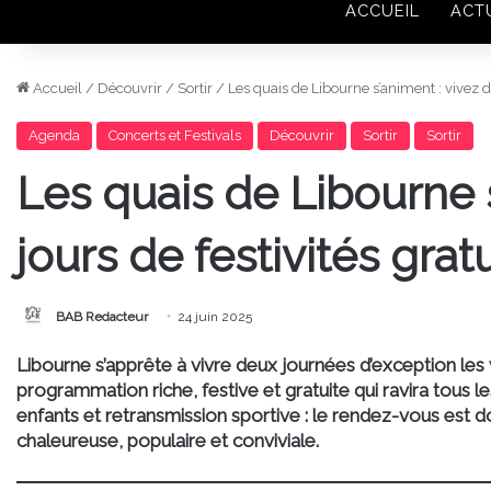
ACCUEIL
ACT
Accueil
/
Découvrir
/
Sortir
/
Les quais de Libourne s’animent : vivez de
Agenda
Concerts et Festivals
Découvrir
Sortir
Sortir
Les quais de Libourne 
jours de festivités grat
BAB Redacteur
24 juin 2025
Libourne s’apprête à vivre deux journées d’exception les
programmation riche, festive et gratuite qui ravira tous le
enfants et retransmission sportive : le rendez-vous est 
chaleureuse, populaire et conviviale.