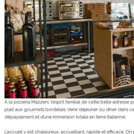
À la pizzeria Mazzeni, l’esprit familial de cette belle adress
plait aux gourmets bordelais. Venir déjeuner ou dîner dans c
dépaysement et d’une immersion totale en terre Italienne.
L’accueil y est chaleureux, accueillant, rapide et efficace. O