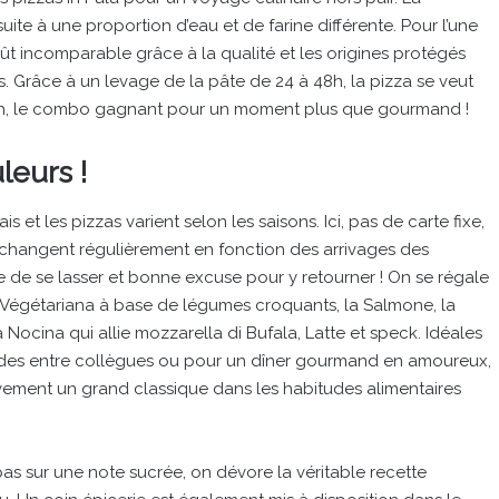
te à une proportion d’eau et de farine différente. Pour l’une
oût incomparable grâce à la qualité et les origines protégés
ns. Grâce à un levage de la pâte de 24 à 48h, la pizza se veut
aison, le combo gagnant pour un moment plus que gourmand !
leurs !
is et les pizzas varient selon les saisons. Ici, pas de carte fixe,
s changent régulièrement en fonction des arrivages des
e de se lasser et bonne excuse pour y retourner ! On se régale
a Végétariana à base de légumes croquants, la Salmone, la
Nocina qui allie mozzarella di Bufala, Latte et speck. Idéales
ides entre collègues ou pour un dîner gourmand en amoureux,
tivement un grand classique dans les habitudes alimentaires
pas sur une note sucrée, on dévore la véritable recette