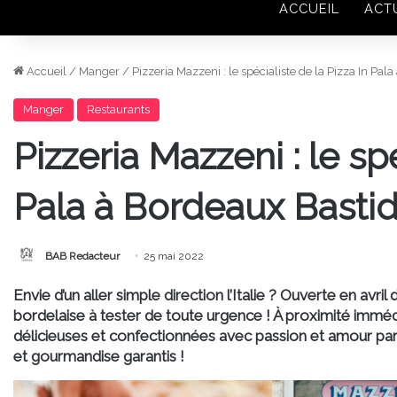
ACCUEIL
ACT
Accueil
/
Manger
/
Pizzeria Mazzeni : le spécialiste de la Pizza In Pal
Manger
Restaurants
Pizzeria Mazzeni : le spé
Pala à Bordeaux Bastid
BAB Redacteur
25 mai 2022
Envie d’un aller simple direction l’Italie ? Ouverte en avri
bordelaise à tester de toute urgence ! À proximité immédi
délicieuses et confectionnées avec passion et amour par
et gourmandise garantis !