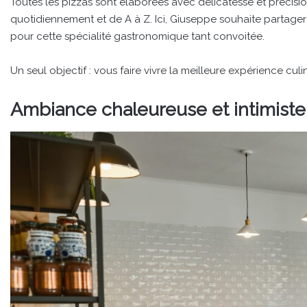
Toutes les pizzas sont élaborées avec délicatesse et précisio
quotidiennement et de A à Z. Ici, Giuseppe souhaite partage
pour cette spécialité gastronomique tant convoitée.
Un seul objectif : vous faire vivre la meilleure expérience culin
Ambiance chaleureuse et intimiste