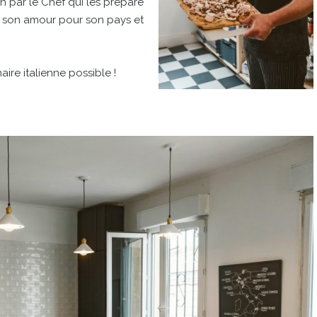
n par le Chef qui les prépare
r son amour pour son pays et
aire italienne possible !