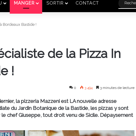
U
MANGER
SORTIR
CONTACT
a à Bordeaux Bastide !
cialiste de la Pizza In
e !
0
3 494
3 minutes de lecture
l dernier, la pizzeria Mazzeni est LA nouvelle adresse
ate du Jardin Botanique de la Bastide, les pizzas y sont
 le chef Giuseppe, tout droit venu de Sicile. Dépaysement