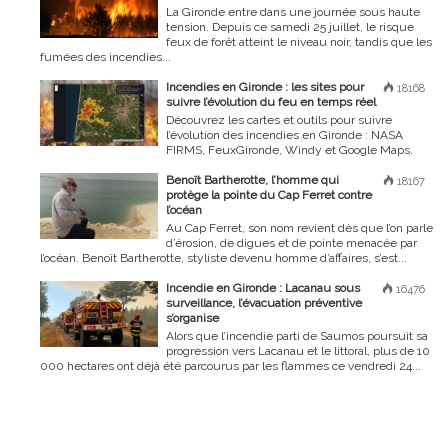
La Gironde entre dans une journée sous haute
tension. Depuis ce samedi 25 juillet, le risque
feux de forêt atteint le niveau noir, tandis que les
fumées des incendies...
Incendies en Gironde : les sites pour
18168
suivre l’évolution du feu en temps réel
Découvrez les cartes et outils pour suivre
l’évolution des incendies en Gironde : NASA
FIRMS, FeuxGironde, Windy et Google Maps.
Benoît Bartherotte, l’homme qui
18167
protège la pointe du Cap Ferret contre
l’océan
Au Cap Ferret, son nom revient dès que l’on parle
d’érosion, de digues et de pointe menacée par
l’océan. Benoît Bartherotte, styliste devenu homme d’affaires, s’est...
Incendie en Gironde : Lacanau sous
16476
surveillance, l’évacuation préventive
s’organise
Alors que l’incendie parti de Saumos poursuit sa
progression vers Lacanau et le littoral, plus de 10
000 hectares ont déjà été parcourus par les flammes ce vendredi 24...