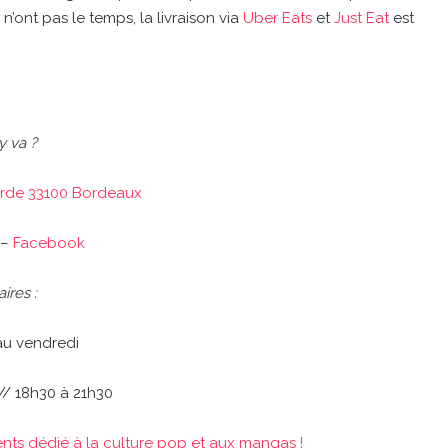
n’ont pas le temps, la livraison via
Uber Eats
et
Just Eat
est
y va ?
arde 33100 Bordeaux
–
Facebook
ires :
au vendredi
// 18h30 à 21h30
ents dédié à la culture pop et aux mangas !