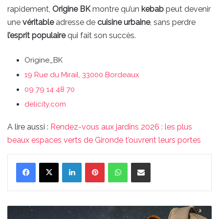
rapidement,
Origine BK
montre qu’un
kebab
peut devenir
une
véritable
adresse de
cuisine urbaine
, sans perdre
l’esprit populaire
qui fait son succès.
Origine_BK
19 Rue du Mirail, 33000 Bordeaux
09 79 14 48 70
delicity.com
A lire aussi :
Rendez-vous aux jardins 2026 : les plus
beaux espaces verts de Gironde t’ouvrent leurs portes
Linkedin
Pinterest
WhatsApp
Partager par email
Dans