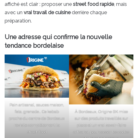
affiché est clair : proposer une
street food rapide
, mais
avec un
vrai travail de cuisine
derrière chaque
préparation.
Une adresse qui confirme la nouvelle
tendance bordelaise
Pain artisanal, sauces maison,
feta, grenade… Ce kebab
À Bordeaux, Origine BK mise
proche du centre de Bordeaux
sur des produits travaillés sur
revisite complètement la
place et un vrai savoir-faire
street-food
artisanal pour casser les codes