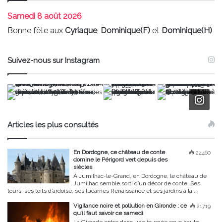
Samedi
8 août 2026
Bonne fête aux
Cyriaque
,
Dominique(F)
et
Dominique(H)
Suivez-nous sur Instagram
Articles les plus consultés
En Dordogne, ce château de conte
24460
domine le Périgord vert depuis des
siècles
À Jumilhac-le-Grand, en Dordogne, le château de
Jumilhac semble sorti d’un décor de conte. Ses
tours, ses toits d’ardoise, ses lucarnes Renaissance et ses jardins à la...
Vigilance noire et pollution en Gironde : ce
21719
qu’il faut savoir ce samedi
La Gironde entre dans une journée sous haute