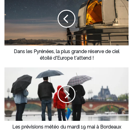
les
Pyrénées,
la
plus
grande
réserve
de
ciel
étoilé
Dans les Pyrénées, la plus grande réserve de ciel
d'Europe
étoilé d'Europe t'attend !
t'attend
!
Les
prévisions
météo
du
mardi
19
mai
à
Bordeaux
Les prévisions météo du mardi 19 mai à Bordeaux