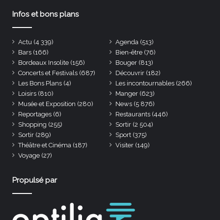
Infos et bons plans
Actu
(4 339)
Agenda
(513)
Bars
(166)
Bien-être
(76)
Bordeaux Insolite
(156)
Bouger
(813)
Concerts et Festivals
(687)
Découvrir
(182)
Les Bons Plans
(4)
Les incontournables
(266)
Loisirs
(810)
Manger
(623)
Musée et Exposition
(280)
News
(5 876)
Reportages
(6)
Restaurants
(446)
Shopping
(255)
Sortir
(2 504)
Sortir
(289)
Sport
(375)
Théâtre et Cinéma
(187)
Visiter
(149)
Voyage
(27)
Propulsé par