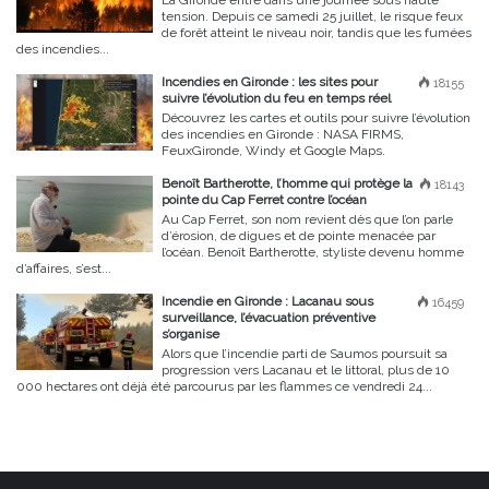
tension. Depuis ce samedi 25 juillet, le risque feux
de forêt atteint le niveau noir, tandis que les fumées
des incendies...
Incendies en Gironde : les sites pour
18155
suivre l’évolution du feu en temps réel
Découvrez les cartes et outils pour suivre l’évolution
des incendies en Gironde : NASA FIRMS,
FeuxGironde, Windy et Google Maps.
Benoît Bartherotte, l’homme qui protège la
18143
pointe du Cap Ferret contre l’océan
Au Cap Ferret, son nom revient dès que l’on parle
d’érosion, de digues et de pointe menacée par
l’océan. Benoît Bartherotte, styliste devenu homme
d’affaires, s’est...
Incendie en Gironde : Lacanau sous
16459
surveillance, l’évacuation préventive
s’organise
Alors que l’incendie parti de Saumos poursuit sa
progression vers Lacanau et le littoral, plus de 10
000 hectares ont déjà été parcourus par les flammes ce vendredi 24...