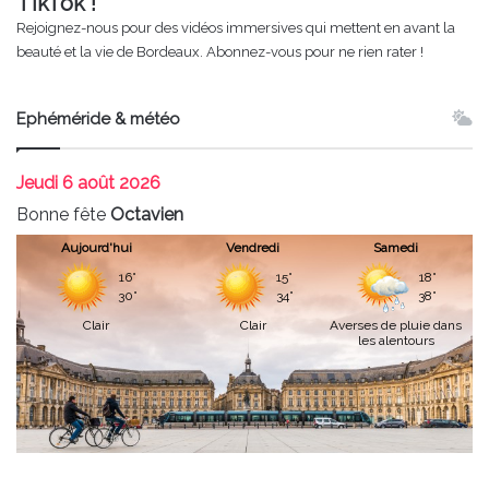
TikTok !
Rejoignez-nous pour des vidéos immersives qui mettent en avant la
beauté et la vie de Bordeaux. Abonnez-vous pour ne rien rater !
Ephéméride & météo
Jeudi
6 août 2026
Bonne fête
Octavien
Aujourd'hui
Vendredi
Samedi
16°
15°
18°
30°
34°
38°
Clair
Clair
Averses de pluie dans
les alentours