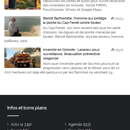
Découvrez les cartes et outils pour suivre l’évolution
des incendies en Gironde : NASA FIRMS,
FeuxGironde, Windy et Google Maps.
Benoît Bartherotte, l’homme qui protège
18029
la pointe du Cap Ferret contre l’océan
Au Cap Ferret, son nom revient dès que l’on parle
d’érosion, de digues et de pointe menacée par
l’océan. Benoît Bartherotte, styliste devenu homme
d’affaires, s’est...
Incendie en Gironde : Lacanau sous
16376
surveillance, l’évacuation préventive
s’organise
Alors que l’incendie parti de Saumos poursuit sa
progression vers Lacanau et le littoral, plus de 10
000 hectares ont déjà été parcourus par les flammes ce vendredi 24...
Infos et bons plans
Actu
(4 339)
Agenda
(513)