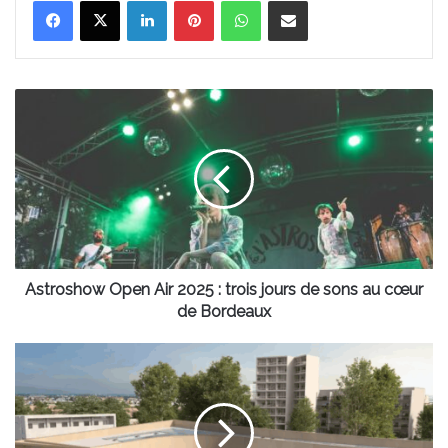
Astroshow
Open
Air
2025
:
trois
jours
de
sons
au
Astroshow Open Air 2025 : trois jours de sons au cœur
cœur
de Bordeaux
de
Bordeaux
Piscine
Jean-
Zay
:
une