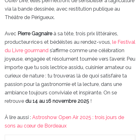
Ouïe/Dire, elles permettront de sensibiliser à l’agriculture
via la bande dessinée, avec restitution publique au
Théâtre de Périgueux.
Avec
Pierre Gagnaire
à sa tête, trois prix littéraires,
producteur·rice·s et bédéistes au rendez-vous,
le Festival
du Livre gourmand
s’affirme comme une célébration
joyeuse, engagée et résolument tournée vers l’avenir. Peu
importe que tu sois lectrice assidu, cuisinier amateur ou
curieux de nature : tu trouveras là de quoi satisfaire ta
passion pour la gastronomie et la lecture, dans une
ambiance toujours conviviale et inspirante. On se
retrouve
du 14 au 16 novembre 2025
!
À lire aussi :
Astroshow Open Air 2025 : trois jours de
sons au cœur de Bordeaux
Linkedin
Pinterest
WhatsApp
Partager par email