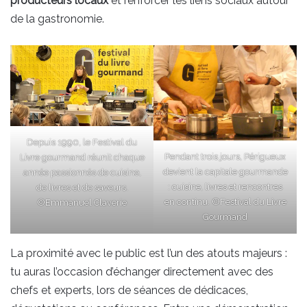
producteurs locaux
et renforcer les liens sociaux autour
de la gastronomie.
Depuis 1990, le Festival du
Pendant trois jours, Périgueux
Livre gourmand réunit chaque
devient la capitale gourmande
année passionnés de cuisine,
: cuisine, livres et rencontres
de livres et de saveurs.
en continu. ©Festival du Livre
©Emmanuel Claverie
Gourmand
La proximité avec le public est l’un des atouts majeurs :
tu auras l’occasion d’échanger directement avec des
chefs et experts, lors de séances de dédicaces,