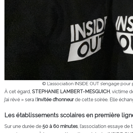
© L’association INSIDE OUT s’engage pour 
À cet égard,
STEPHANIE LAMBERT-MESGUICH
, victime d
j’ai rêvé » sera l’
invitée d’honneur
de cette soirée. Elle échang
Les établissements scolaires en première lign
Sur une durée de
50 à 60 minutes
, l’association essaye de 