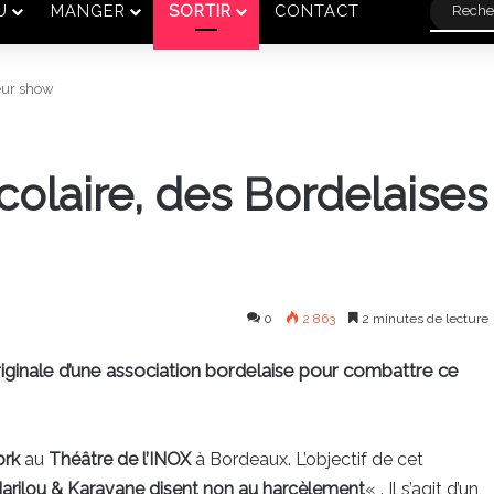
U
MANGER
SORTIR
CONTACT
leur show
olaire, des Bordelaises
0
2 863
2 minutes de lecture
originale d’une association bordelaise pour combattre ce
ork
au
Théâtre de l’INOX
à Bordeaux. L’objectif de cet
arilou & Karavane disent non au harcèlement
« . Il s’agit d’un