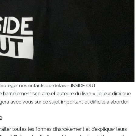
protéger nos enfants bordelais – INSIDE OUT
e harcèlement scolaire et auteure du livre « Je leur dirai que
era avec vous sur ce sujet important et difficile à aborder.
e
traiter toutes les formes d’harcèlement et d’expliquer leurs