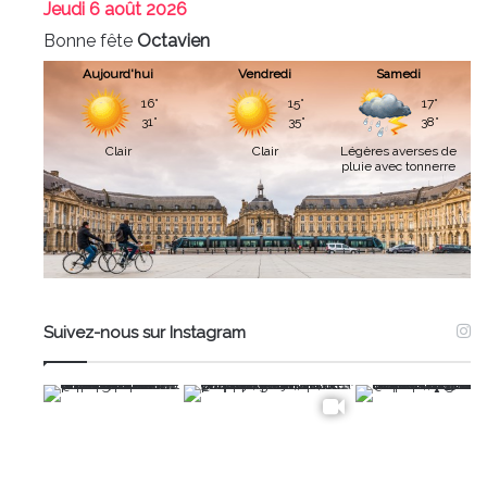
Jeudi
6 août 2026
Bonne fête
Octavien
Aujourd'hui
Vendredi
Samedi
16°
15°
17°
31°
35°
38°
Clair
Clair
Légères averses de
pluie avec tonnerre
Suivez-nous sur Instagram