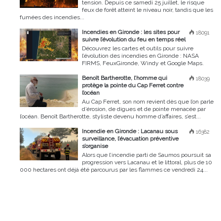
tension. Depuis ce samedi 25 juillet, le risque
feux de forêt atteint le niveau noir, tandis que les
fumées des incendies...
Incendies en Gironde : les sites pour
18091
suivre l’évolution du feu en temps réel
Découvrez les cartes et outils pour suivre
l’évolution des incendies en Gironde : NASA
FIRMS, FeuxGironde, Windy et Google Maps.
Benoît Bartherotte, l’homme qui
18039
protège la pointe du Cap Ferret contre
l’océan
Au Cap Ferret, son nom revient dès que l’on parle
d’érosion, de digues et de pointe menacée par
l’océan. Benoît Bartherotte, styliste devenu homme d’affaires, s’est...
Incendie en Gironde : Lacanau sous
16382
surveillance, l’évacuation préventive
s’organise
Alors que l’incendie parti de Saumos poursuit sa
progression vers Lacanau et le littoral, plus de 10
000 hectares ont déjà été parcourus par les flammes ce vendredi 24...