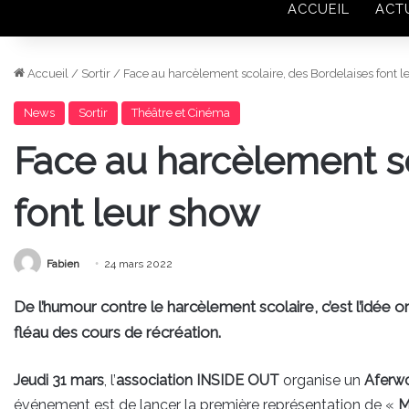
ACCUEIL
ACT
Accueil
/
Sortir
/
Face au harcèlement scolaire, des Bordelaises font 
News
Sortir
Théâtre et Cinéma
Face au harcèlement sc
font leur show
Fabien
24 mars 2022
De l’humour contre le harcèlement scolaire, c’est l’idée 
fléau des cours de récréation.
Jeudi 31 mars
, l’
association INSIDE OUT
organise un
Aferw
événement est de lancer la première représentation de «
M