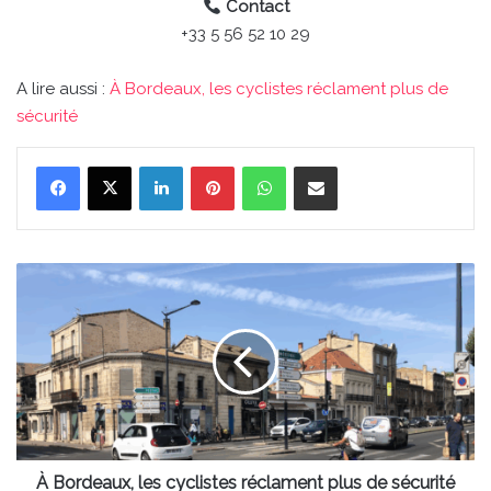
Contact
+33 5 56 52 10 29
A lire aussi :
À Bordeaux, les cyclistes réclament plus de
sécurité
Linkedin
Pinterest
WhatsApp
Partager par email
À
Bordeaux,
les
cyclistes
réclament
plus
de
sécurité
À Bordeaux, les cyclistes réclament plus de sécurité