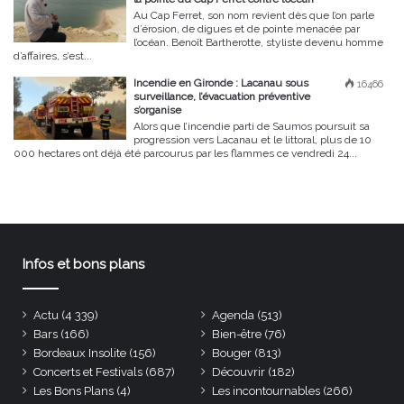
Au Cap Ferret, son nom revient dès que l’on parle
d’érosion, de digues et de pointe menacée par
l’océan. Benoît Bartherotte, styliste devenu homme
d’affaires, s’est...
Incendie en Gironde : Lacanau sous
16466
surveillance, l’évacuation préventive
s’organise
Alors que l’incendie parti de Saumos poursuit sa
progression vers Lacanau et le littoral, plus de 10
000 hectares ont déjà été parcourus par les flammes ce vendredi 24...
Infos et bons plans
Actu
(4 339)
Agenda
(513)
Bars
(166)
Bien-être
(76)
Bordeaux Insolite
(156)
Bouger
(813)
Concerts et Festivals
(687)
Découvrir
(182)
Les Bons Plans
(4)
Les incontournables
(266)