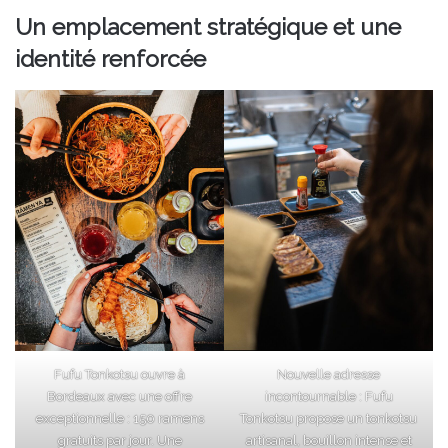
Un emplacement stratégique et une
identité renforcée
Fufu Tonkotsu ouvre à
Nouvelle adresse
Bordeaux avec une offre
incontournable : Fufu
exceptionnelle : 150 ramens
Tonkotsu propose un tonkotsu
gratuits par jour. Une
artisanal, bouillon intense et