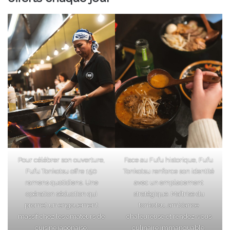
Pour célébrer son ouverture,
Face au Fufu historique, Fufu
Fufu Tonkotsu offre 150
Tonkotsu renforce son identité
ramens quotidiens. Une
avec un emplacement
opération séduction qui
stratégique. Maîtrise du
promet un engouement
tonkotsu, ambiance
massif chez les amateurs de
chaleureuse et rendez-vous
cuisine japonaise.
culinaire immanquable.