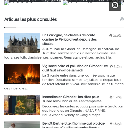
Articles les plus consultés
En Dordogne, ce château de conte
24461
domine le Périgord vert depuis des
siècles
À Jumilhac-le-Grand, en Dordogne, le château de
Jumilhac semble sorti d’un décor de conte. Ses
tours, ses toits d’ardoise, ses lucarnes Renaissance et ses jardins à la...
Vigilance noire et pollution en Gironde : ce
21733
qu’il faut savoir ce samedi
La Gironde entre dans une journée sous haute
tension. Depuis ce samedi 25 juillet, le risque feux
de forêt atteint le niveau noir, tandis que les fumées
des incendies...
Incendies en Gironde : les sites pour
18165
suivre l’évolution du feu en temps réel
Découvrez les cartes et outils pour suivre l’évolution
des incendies en Gironde : NASA FIRMS,
FeuxGironde, Windy et Google Maps.
Benoît Bartherotte, l’homme qui protège
18156
la pointe du Cap Ferret contre l’océan