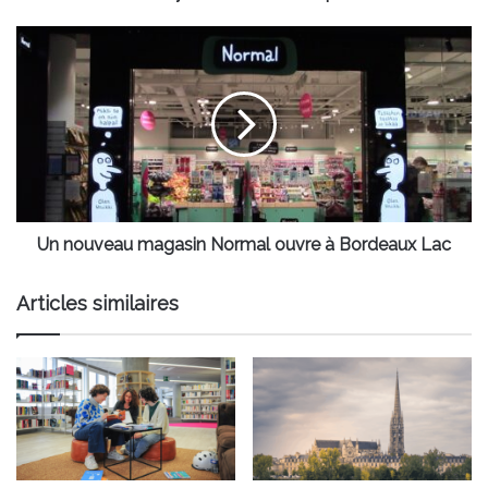
Un
nouveau
magasin
Normal
ouvre
à
Bordeaux
Lac
Un nouveau magasin Normal ouvre à Bordeaux Lac
Articles similaires