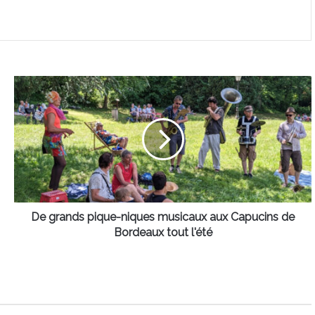
De
grands
pique-
niques
musicaux
aux
Capucins
de
Bordeaux
tout
De grands pique-niques musicaux aux Capucins de
l'été
Bordeaux tout l'été