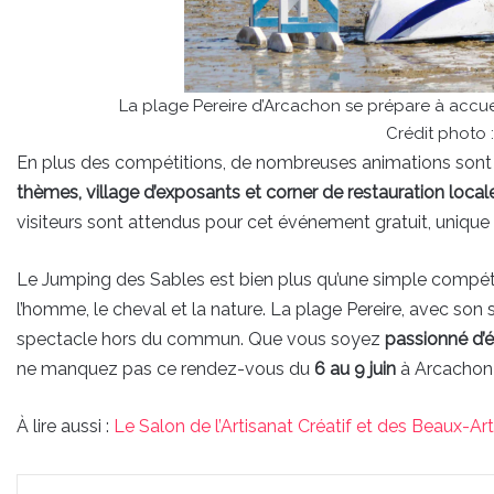
La plage Pereire d’Arcachon se prépare à accuei
Crédit photo :
En plus des compétitions, de nombreuses animations sont 
thèmes, village d’exposants et corner de restauration local
visiteurs sont attendus pour cet événement gratuit, unique
Le Jumping des Sables est bien plus qu’une simple compétit
l’homme, le cheval et la nature. La plage Pereire, avec son s
spectacle hors du commun. Que vous soyez
passionné d’é
ne manquez pas ce rendez-vous du
6 au 9 juin
à Arcachon 
À lire aussi :
Le Salon de l’Artisanat Créatif et des Beaux-Art
Linkedin
Pinterest
Partager par email