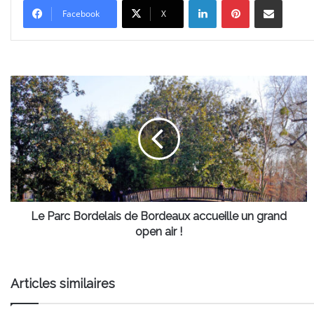
Facebook
X
Le
Parc
Bordelais
de
Bordeaux
accueille
un
grand
open
air
Le Parc Bordelais de Bordeaux accueille un grand
!
open air !
Articles similaires