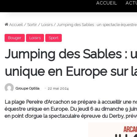
ACCUEIL
ACT
Accueil
/
Sortir
/
Loisirs
/
Jumping des Sables : un spectacle équestre
Bouger
Loisirs
Sport
Jumping des Sables : 
unique en Europe sur l
Groupe Optilia
22 mai 2024
La plage Pereire d’Arcachon se prépare à accueillir une n
équestre unique en Europe. Du jeudi 6 au dimanche 9 jui
en point d’orgue la spectaculaire épreuve du Derby, prévu