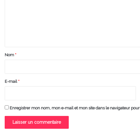
m
m
e
n
t
a
Nom
*
i
r
e
E-mail
*
*
Enregistrer mon nom, mon e-mail et mon site dans le navigateur po