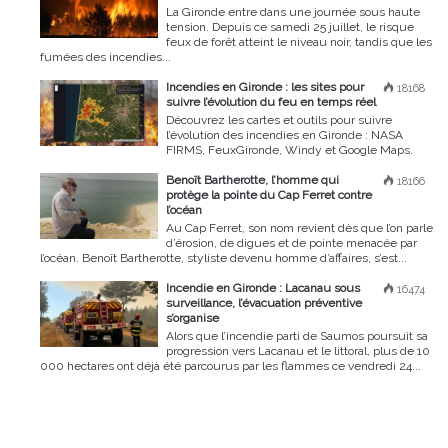
La Gironde entre dans une journée sous haute
tension. Depuis ce samedi 25 juillet, le risque
feux de forêt atteint le niveau noir, tandis que les
fumées des incendies...
Incendies en Gironde : les sites pour
18168
suivre l’évolution du feu en temps réel
Découvrez les cartes et outils pour suivre
l’évolution des incendies en Gironde : NASA
FIRMS, FeuxGironde, Windy et Google Maps.
Benoît Bartherotte, l’homme qui
18166
protège la pointe du Cap Ferret contre
l’océan
Au Cap Ferret, son nom revient dès que l’on parle
d’érosion, de digues et de pointe menacée par
l’océan. Benoît Bartherotte, styliste devenu homme d’affaires, s’est...
Incendie en Gironde : Lacanau sous
16474
surveillance, l’évacuation préventive
s’organise
Alors que l’incendie parti de Saumos poursuit sa
progression vers Lacanau et le littoral, plus de 10
000 hectares ont déjà été parcourus par les flammes ce vendredi 24...