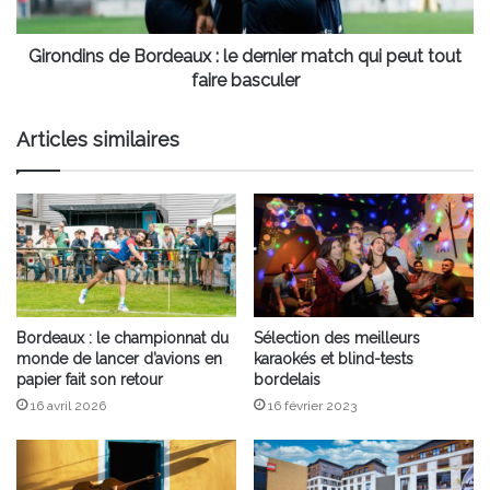
qui
peut
tout
Girondins de Bordeaux : le dernier match qui peut tout
faire
faire basculer
basculer
Articles similaires
Bordeaux : le championnat du
Sélection des meilleurs
monde de lancer d’avions en
karaokés et blind-tests
papier fait son retour
bordelais
16 avril 2026
16 février 2023