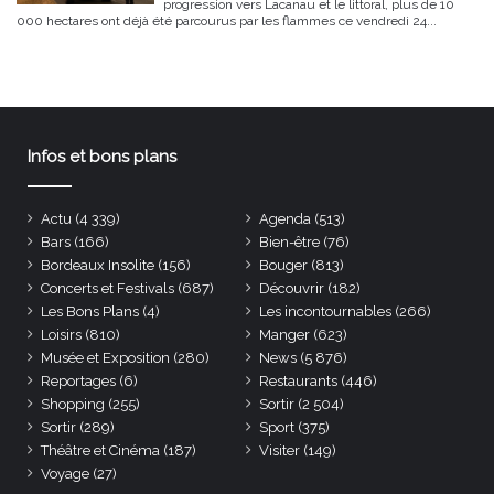
progression vers Lacanau et le littoral, plus de 10
000 hectares ont déjà été parcourus par les flammes ce vendredi 24...
Infos et bons plans
Actu
(4 339)
Agenda
(513)
Bars
(166)
Bien-être
(76)
Bordeaux Insolite
(156)
Bouger
(813)
Concerts et Festivals
(687)
Découvrir
(182)
Les Bons Plans
(4)
Les incontournables
(266)
Loisirs
(810)
Manger
(623)
Musée et Exposition
(280)
News
(5 876)
Reportages
(6)
Restaurants
(446)
Shopping
(255)
Sortir
(2 504)
Sortir
(289)
Sport
(375)
Théâtre et Cinéma
(187)
Visiter
(149)
Voyage
(27)