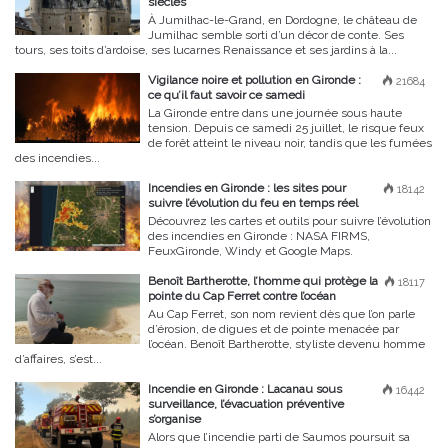
siècles
À Jumilhac-le-Grand, en Dordogne, le château de
Jumilhac semble sorti d’un décor de conte. Ses
tours, ses toits d’ardoise, ses lucarnes Renaissance et ses jardins à la...
Vigilance noire et pollution en Gironde :
21684
ce qu’il faut savoir ce samedi
La Gironde entre dans une journée sous haute
tension. Depuis ce samedi 25 juillet, le risque feux
de forêt atteint le niveau noir, tandis que les fumées
des incendies...
Incendies en Gironde : les sites pour
18142
suivre l’évolution du feu en temps réel
Découvrez les cartes et outils pour suivre l’évolution
des incendies en Gironde : NASA FIRMS,
FeuxGironde, Windy et Google Maps.
Benoît Bartherotte, l’homme qui protège la
18117
pointe du Cap Ferret contre l’océan
Au Cap Ferret, son nom revient dès que l’on parle
d’érosion, de digues et de pointe menacée par
l’océan. Benoît Bartherotte, styliste devenu homme
d’affaires, s’est...
Incendie en Gironde : Lacanau sous
16442
surveillance, l’évacuation préventive
s’organise
Alors que l’incendie parti de Saumos poursuit sa