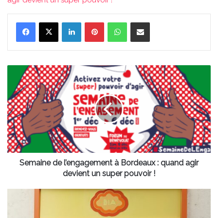
agir devient un super pouvoir !
Linkedin
Pinterest
WhatsApp
Partager par email
Semaine
de
l’engagement
à
Bordeaux
:
quand
agir
devient
un
Semaine de l’engagement à Bordeaux : quand agir
super
devient un super pouvoir !
pouvoir
!
L’Atelier
BIA
ouvre