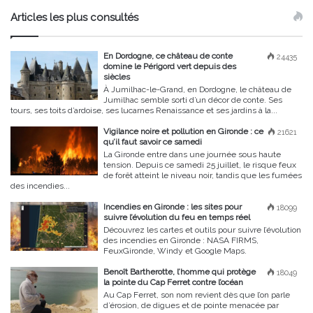
Articles les plus consultés
En Dordogne, ce château de conte
24435
domine le Périgord vert depuis des
siècles
À Jumilhac-le-Grand, en Dordogne, le château de
Jumilhac semble sorti d’un décor de conte. Ses
tours, ses toits d’ardoise, ses lucarnes Renaissance et ses jardins à la...
Vigilance noire et pollution en Gironde : ce
21621
qu’il faut savoir ce samedi
La Gironde entre dans une journée sous haute
tension. Depuis ce samedi 25 juillet, le risque feux
de forêt atteint le niveau noir, tandis que les fumées
des incendies...
Incendies en Gironde : les sites pour
18099
suivre l’évolution du feu en temps réel
Découvrez les cartes et outils pour suivre l’évolution
des incendies en Gironde : NASA FIRMS,
FeuxGironde, Windy et Google Maps.
Benoît Bartherotte, l’homme qui protège
18049
la pointe du Cap Ferret contre l’océan
Au Cap Ferret, son nom revient dès que l’on parle
d’érosion, de digues et de pointe menacée par