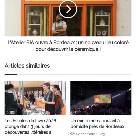
à
Bordeaux
:
un
nouveau
lieu
coloré
L’Atelier BIA ouvre à Bordeaux : un nouveau lieu coloré
pour
pour découvrir la céramique !
découvrir
la
Articles similaires
céramique
!
Les Escales du Livre 2026 :
Un mini-cinéma roulant à
plonge dans 3 jours de
domicile près de Bordeaux !
découvertes littéraires à
11 décembre 2023