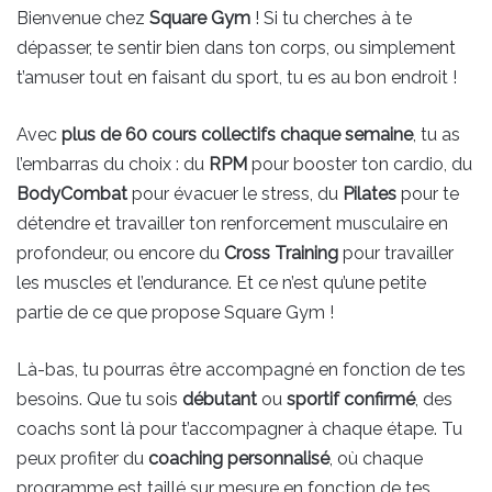
Bienvenue chez
Square Gym
! Si tu cherches à te
dépasser, te sentir bien dans ton corps, ou simplement
t’amuser tout en faisant du sport, tu es au bon endroit !
Avec
plus de 60 cours collectifs chaque semaine
, tu as
l’embarras du choix : du
RPM
pour booster ton cardio, du
BodyCombat
pour évacuer le stress, du
Pilates
pour te
détendre et travailler ton renforcement musculaire en
profondeur, ou encore du
Cross Training
pour travailler
les muscles et l’endurance. Et ce n’est qu’une petite
partie de ce que propose Square Gym !
Là-bas, tu pourras être accompagné en fonction de tes
besoins. Que tu sois
débutant
ou
sportif confirmé
, des
coachs sont là pour t’accompagner à chaque étape. Tu
peux profiter du
coaching personnalisé
, où chaque
programme est taillé sur mesure en fonction de tes