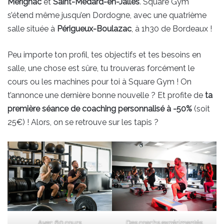
Mérignac
et
Saint-Médard-en-Jalles
. Square Gym
s’étend même jusqu’en Dordogne, avec une quatrième
salle située à
Périgueux-Boulazac
, à 1h30 de Bordeaux !
Peu importe ton profil, tes objectifs et tes besoins en
salle, une chose est sûre, tu trouveras forcément le
cours ou les machines pour toi à Square Gym ! On
t’annonce une dernière bonne nouvelle ? Et profite de
ta
première séance de coaching personnalisé à -50%
(soit
25€) ! Alors, on se retrouve sur les tapis ?
Avec 60 cours
Des coachs expérimentés