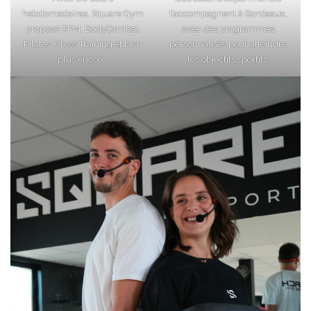
hebdomadaires, Square Gym
t’accompagnent à Bordeaux,
propose RPM, BodyCombat,
avec des programmes
Pilates, Cross Training et bien
personnalisés pour atteindre
plus encore.
tes objectifs sportifs.