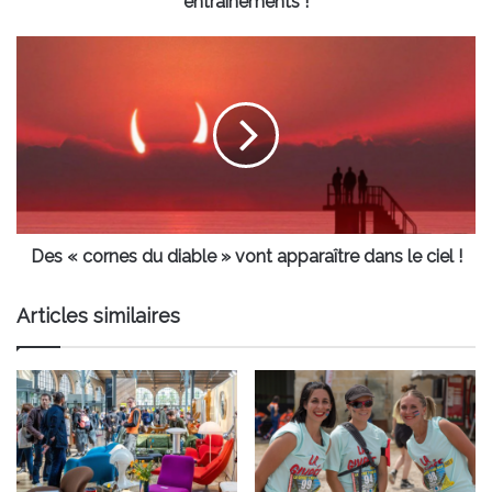
entraînements !
Des
«
cornes
du
diable
»
vont
apparaître
dans
le
Des « cornes du diable » vont apparaître dans le ciel !
ciel
!
Articles similaires