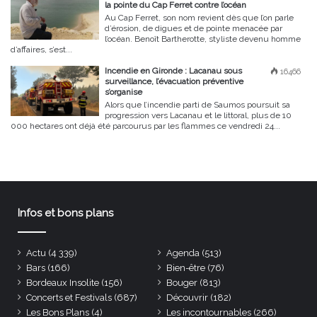
la pointe du Cap Ferret contre l’océan
Au Cap Ferret, son nom revient dès que l’on parle
d’érosion, de digues et de pointe menacée par
l’océan. Benoît Bartherotte, styliste devenu homme
d’affaires, s’est...
Incendie en Gironde : Lacanau sous
16466
surveillance, l’évacuation préventive
s’organise
Alors que l’incendie parti de Saumos poursuit sa
progression vers Lacanau et le littoral, plus de 10
000 hectares ont déjà été parcourus par les flammes ce vendredi 24...
Infos et bons plans
Actu
(4 339)
Agenda
(513)
Bars
(166)
Bien-être
(76)
Bordeaux Insolite
(156)
Bouger
(813)
Concerts et Festivals
(687)
Découvrir
(182)
Les Bons Plans
(4)
Les incontournables
(266)