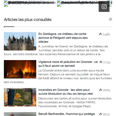
Articles les plus consultés
En Dordogne, ce château de conte
24461
domine le Périgord vert depuis des
siècles
À Jumilhac-le-Grand, en Dordogne, le château de
Jumilhac semble sorti d’un décor de conte. Ses
tours, ses toits d’ardoise, ses lucarnes Renaissance et ses jardins à la...
Vigilance noire et pollution en Gironde : ce
21733
qu’il faut savoir ce samedi
La Gironde entre dans une journée sous haute
tension. Depuis ce samedi 25 juillet, le risque feux
de forêt atteint le niveau noir, tandis que les fumées
des incendies...
Incendies en Gironde : les sites pour
18165
suivre l’évolution du feu en temps réel
Découvrez les cartes et outils pour suivre l’évolution
des incendies en Gironde : NASA FIRMS,
FeuxGironde, Windy et Google Maps.
Benoît Bartherotte, l’homme qui protège
18157