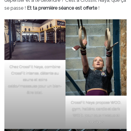
dépenser et à te détendre ? C’est à Crossfit Naya, que ça
se passe !
Et ta première séance est offerte
!
Chez CrossFit Naya, combine
CrossFit intense, détente au
sauna et soins
ostéo/masseuse pour un bien-
être total.
CrossFit Naya propose WOD,
gym, haltéro, cardio et dark
WOD, pour tous niveaux et
tous âges.