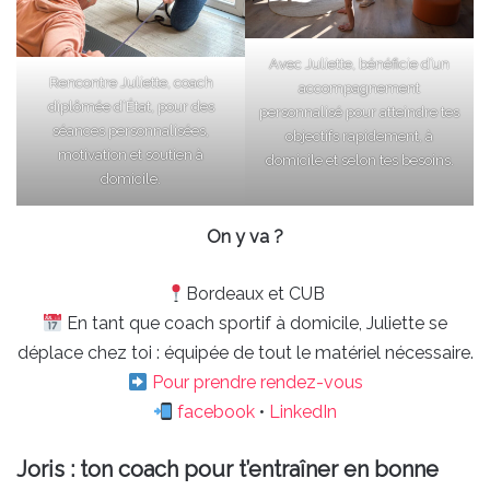
Avec Juliette, bénéficie d’un
Rencontre Juliette, coach
accompagnement
diplômée d’État, pour des
personnalisé pour atteindre tes
séances personnalisées,
objectifs rapidement, à
motivation et soutien à
domicile et selon tes besoins.
domicile.
On y va ?
Bordeaux et CUB
En tant que coach sportif à domicile, Juliette se
déplace chez toi : équipée de tout le matériel nécessaire.
Pour prendre rendez-vous
facebook
•
LinkedIn
Joris : ton coach pour t’entraîner en bonne