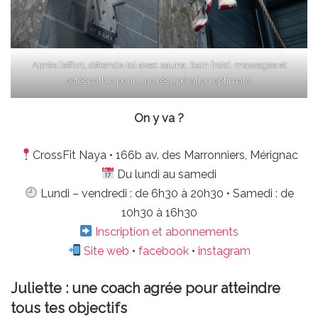
Après l’effort, détends-toi avec sauna, bain froid, massages et
ostéopathie pour une récupération optimale.
On y va ?
CrossFit Naya • 166b av. des Marronniers, Mérignac
Du lundi au samedi
Lundi – vendredi : de 6h30 à 20h30 • Samedi : de
10h30 à 16h30
Inscription et abonnements
Site web
•
facebook
•
instagram
Juliette : une coach agrée pour atteindre
tous tes objectifs