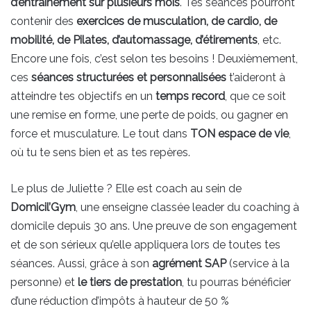
d’entraînement sur plusieurs mois
. Tes séances pourront
contenir des
exercices de musculation, de cardio, de
mobilité, de Pilates, d’automassage, d’étirements
, etc.
Encore une fois, c’est selon tes besoins ! Deuxièmement,
ces
séances structurées et personnalisées
t’aideront à
atteindre tes objectifs en un
temps record
, que ce soit
une remise en forme, une perte de poids, ou gagner en
force et musculature. Le tout dans
TON espace de vie
,
où tu te sens bien et as tes repères.
Le plus de Juliette ? Elle est coach au sein de
Domicil’Gym
, une enseigne classée leader du coaching à
domicile depuis 30 ans. Une preuve de son engagement
et de son sérieux qu’elle appliquera lors de toutes tes
séances. Aussi, grâce à son
agrément SAP
(service à la
personne) et
le tiers de prestation
, tu pourras bénéficier
d’une réduction d’impôts à hauteur de 50 %