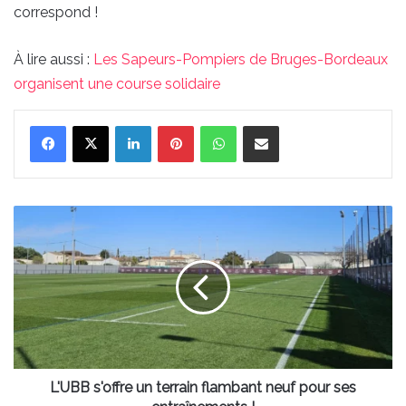
correspond !
À lire aussi :
Les Sapeurs-Pompiers de Bruges-Bordeaux
organisent une course solidaire
Linkedin
Pinterest
WhatsApp
Partager par email
L'UBB
s'offre
un
terrain
flambant
neuf
pour
ses
entraînements
!
L'UBB s'offre un terrain flambant neuf pour ses