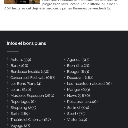
progression vers Lacanau et le littoral, plus de 10
000 hectares ont déjà été parcourus par les flammes ce vendredi 24...
Infos et bons plans
Actu
(4 339)
Agenda
(513)
Bars
(166)
Bien-être
(76)
Bordeaux Insolite
(156)
Bouger
(813)
Concerts et Festivals
(687)
Découvrir
(182)
Les Bons Plans
(4)
Les incontournables
(266)
Loisirs
(810)
Manger
(623)
Musée et Exposition
(280)
News
(5 876)
Reportages
(6)
Restaurants
(446)
Shopping
(255)
Sortir
(2 504)
Sortir
(289)
Sport
(375)
Théâtre et Cinéma
(187)
Visiter
(149)
Voyage
(27)