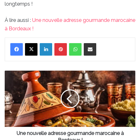
longtemps !
À lire aussi :
Une nouvelle adresse gourmande marocaine
à Bordeaux !
Linkedin
Pinterest
WhatsApp
Partager par email
Une
nouvelle
adresse
gourmande
marocaine
à
Bordeaux
!
Une nouvelle adresse gourmande marocaine à