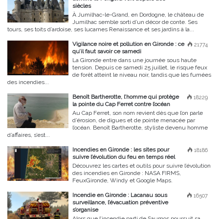
siècles
À Jumilhac-le-Grand, en Dordogne, le château de
Jumilhac semble sorti d’un décor de conte. Ses
tours, ses toits d’ardoise, ses lucarnes Renaissance et ses jardins à la...
Vigilance noire et pollution en Gironde : ce
21774
qu’il faut savoir ce samedi
La Gironde entre dans une journée sous haute
tension. Depuis ce samedi 25 juillet, le risque feux
de forêt atteint le niveau noir, tandis que les fumées
des incendies...
Benoît Bartherotte, l’homme qui protège
18229
la pointe du Cap Ferret contre l’océan
Au Cap Ferret, son nom revient dès que l’on parle
d’érosion, de digues et de pointe menacée par
l’océan. Benoît Bartherotte, styliste devenu homme
d’affaires, s’est...
Incendies en Gironde : les sites pour
18186
suivre l’évolution du feu en temps réel
Découvrez les cartes et outils pour suivre l’évolution
des incendies en Gironde : NASA FIRMS,
FeuxGironde, Windy et Google Maps.
Incendie en Gironde : Lacanau sous
16507
surveillance, l’évacuation préventive
s’organise
Alors que l’incendie parti de Saumos poursuit sa