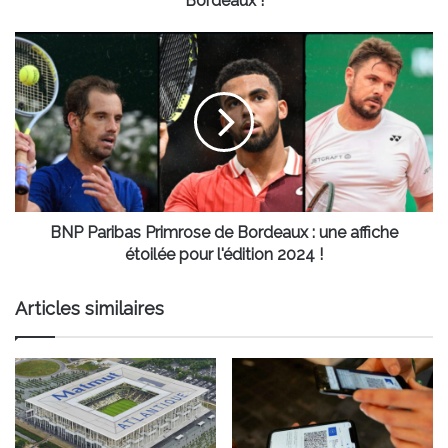
Bordeaux !
BNP
Paribas
Primrose
de
Bordeaux
:
une
affiche
étoilée
pour
BNP Paribas Primrose de Bordeaux : une affiche
l'édition
étoilée pour l'édition 2024 !
2024
!
Articles similaires