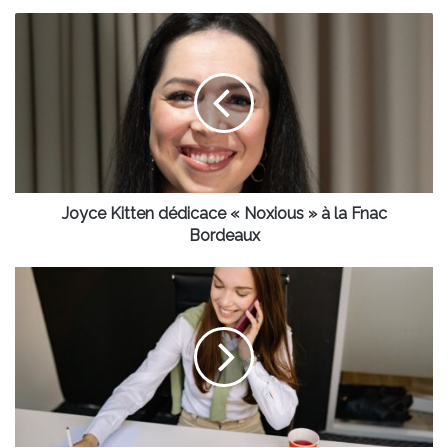
Joyce
Kitten
dédicace
«
Noxious
»
à
la
Fnac
Bordeaux
Joyce Kitten dédicace « Noxious » à la Fnac
Bordeaux
Nouvelle
Aquitaine
:
19
projets
pour
soutenir
les
femmes