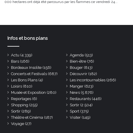
000 hectares ont déjà été parcourus par les flammes ce vendredi 24...
Infos et bons plans
Actu
(4 339)
Agenda
(513)
Bars
(166)
Bien-être
(76)
Bordeaux Insolite
(156)
Bouger
(813)
Concerts et Festivals
(687)
Découvrir
(182)
Les Bons Plans
(4)
Les incontournables
(266)
Loisirs
(810)
Manger
(623)
Musée et Exposition
(280)
News
(5 876)
Reportages
(6)
Restaurants
(446)
Shopping
(255)
Sortir
(2 504)
Sortir
(289)
Sport
(375)
Théâtre et Cinéma
(187)
Visiter
(149)
Voyage
(27)