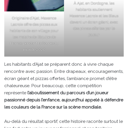
À Ajat, en Dordogne, les
habitants soutiennent
Maxence Lacroix et les Bleus
Originaire d’Ajat, Maxence
devant un écran géant, avec
Lacroix offre des pizzas aux
des pizzas offertes par le
habitants de son village pour
joueur
les matchs de l’équipe de
France pendant la Coupe du
monde 2026
Les habitants d’Ajat se préparent donc à vivre chaque
rencontre avec passion. Entre drapeaux, encouragements,
écran géant et pizzas offertes, l’ambiance promet d’être
chaleureuse. Pour beaucoup, cette compétition
représente
l’aboutissement du parcours d’un joueur
passionné depuis l’enfance, aujourd’hui appelé à défendre
les couleurs de la France sur la scène mondiale.
Au-delà du résultat sportif, cette histoire raconte surtout le