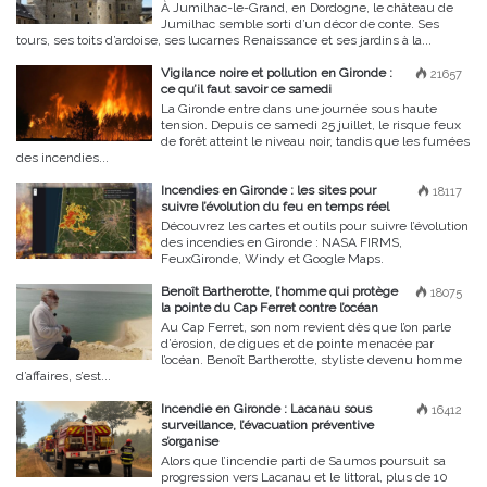
À Jumilhac-le-Grand, en Dordogne, le château de
Jumilhac semble sorti d’un décor de conte. Ses
tours, ses toits d’ardoise, ses lucarnes Renaissance et ses jardins à la...
Vigilance noire et pollution en Gironde :
21657
ce qu’il faut savoir ce samedi
La Gironde entre dans une journée sous haute
tension. Depuis ce samedi 25 juillet, le risque feux
de forêt atteint le niveau noir, tandis que les fumées
des incendies...
Incendies en Gironde : les sites pour
18117
suivre l’évolution du feu en temps réel
Découvrez les cartes et outils pour suivre l’évolution
des incendies en Gironde : NASA FIRMS,
FeuxGironde, Windy et Google Maps.
Benoît Bartherotte, l’homme qui protège
18075
la pointe du Cap Ferret contre l’océan
Au Cap Ferret, son nom revient dès que l’on parle
d’érosion, de digues et de pointe menacée par
l’océan. Benoît Bartherotte, styliste devenu homme
d’affaires, s’est...
Incendie en Gironde : Lacanau sous
16412
surveillance, l’évacuation préventive
s’organise
Alors que l’incendie parti de Saumos poursuit sa
progression vers Lacanau et le littoral, plus de 10