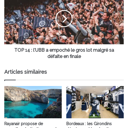
14
:
l'UBB
a
empoché
le
gros
lot
malgré
TOP 14 : l'UBB a empoché le gros lot malgré sa
sa
défaite en finale
défaite
en
Articles similaires
finale
Rayanair propose de
Bordeaux : les Girondins