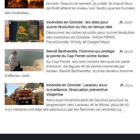
tension. Depuis ce samedi 25 juillet, le risque feux
de forêt atteint le niveau noir, tandis que les fumées
des incendies...
Incendies en Gironde : les sites pour
18067
suivre l’évolution du feu en temps réel
Découvrez les cartes et outils pour suivre l’évolution
des incendies en Gironde : NASA FIRMS,
FeuxGironde, Windy et Google Maps.
Benoît Bartherotte, l’homme qui protège
18026
la pointe du Cap Ferret contre l’océan
Au Cap Ferret, son nom revient dès que l’on parle
d’érosion, de digues et de pointe menacée par
l’océan. Benoît Bartherotte, styliste devenu homme
d’affaires, s’est...
Incendie en Gironde : Lacanau sous
16374
surveillance, l’évacuation préventive
s’organise
Alors que l’incendie parti de Saumos poursuit sa
progression vers Lacanau et le littoral, plus de 10
000 hectares ont déjà été parcourus par les flammes ce vendredi 24...