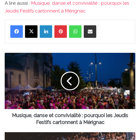
A lire aussi :
Musique, danse et convivialité : pourquoi les
Jeudis Festifs cartonnent à Mérignac
Linkedin
Pinterest
WhatsApp
Partager par email
Musique,
danse
et
convivialité
:
pourquoi
les
Jeudis
Festifs
cartonnent
Musique, danse et convivialité : pourquoi les Jeudis
à
Festifs cartonnent à Mérignac
Mérignac
TOP