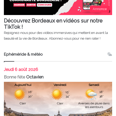
Annonce
Découvrez Bordeaux en vidéos sur notre
TikTok !
Rejoignez-nous pour des vidéos immersives qui mettent en avant la
beauté et la vie de Bordeaux. Abonnez-vous pour ne rien rater !
Ephéméride & météo
Jeudi
6 août 2026
Bonne fête
Octavien
Aujourd'hui
Vendredi
Samedi
16°
15°
18°
30°
34°
38°
Clair
Clair
Averses de pluie dans
les alentours