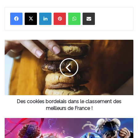
Linkedin
Pinterest
WhatsApp
Partager par email
Des
cookies
bordelais
dans
le
classement
des
meilleurs
de
France
Des cookies bordelais dans le classement des
!
meilleurs de France !
Des
consoles
et