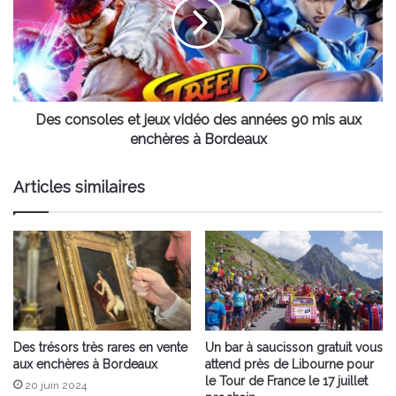
jeux
vidéo
des
années
90
mis
aux
Des consoles et jeux vidéo des années 90 mis aux
enchères
enchères à Bordeaux
à
Bordeaux
Articles similaires
Des trésors très rares en vente
Un bar à saucisson gratuit vous
aux enchères à Bordeaux
attend près de Libourne pour
le Tour de France le 17 juillet
20 juin 2024