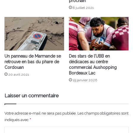
prochain
8 juillet 2021
Un panneau de Marmande se
Des stars de l’UBB en
retrouve en bas du phare de
dédicaces au centre
Cordouan
commercial Aushopping
Bordeaux Lac
20 avril 2021
19 janvier 2026
Laisser un commentaire
Votre adresse e-mail ne sera pas publiée.
Les champs obligatoires sont
indiqués avec
*
C