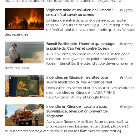
tours, ses toits d’ardoise, ses lucarnes Renaissance et ses jardins à la...
Vigilance noire et pollution en Gironde :
21770
ce qu’il faut savoir ce samedi
La Gironde entre dans une journée sous haute
tension. Depuis ce samedi 25 juillet, le risque feux
de forêt atteint le niveau noir, tandis que les fumées
des incendies...
Benoît Bartherotte, l’homme qui protège
18207
la pointe du Cap Ferret contre l’océan
Au Cap Ferret, son nom revient dès que l’on parle
d’érosion, de digues et de pointe menacée par
l’océan. Benoît Bartherotte, styliste devenu homme
d’affaires, s’est...
Incendies en Gironde : les sites pour
18182
suivre l’évolution du feu en temps réel
Découvrez les cartes et outils pour suivre l’évolution
des incendies en Gironde : NASA FIRMS,
FeuxGironde, Windy et Google Maps.
Incendie en Gironde : Lacanau sous
16502
surveillance, l’évacuation préventive
s’organise
Alors que l’incendie parti de Saumos poursuit sa
progression vers Lacanau et le littoral, plus de 10
000 hectares ont déjà été parcourus par les flammes ce vendredi 24...