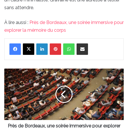
sans attendre.
À lire aussi :
Près de Bordeaux, une soirée immersive pour
explorer la mémoire du corps
Linkedin
Pinterest
WhatsApp
Partager par email
Près
de
Bordeaux,
une
soirée
immersive
pour
explorer
la
mémoire
Près de Bordeaux, une soirée immersive pour explorer