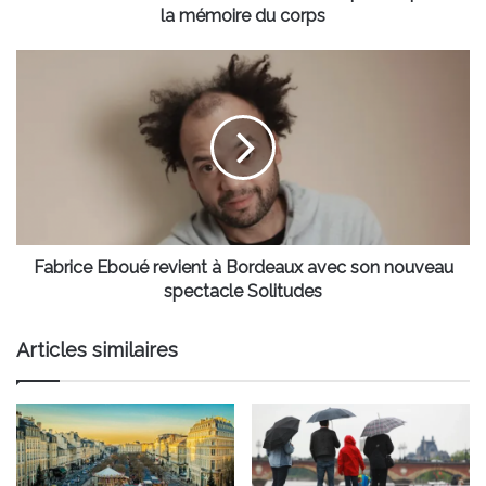
du
la mémoire du corps
corps
Fabrice
Eboué
revient
à
Bordeaux
avec
son
nouveau
spectacle Solitudes
Fabrice Eboué revient à Bordeaux avec son nouveau
spectacle Solitudes
Articles similaires