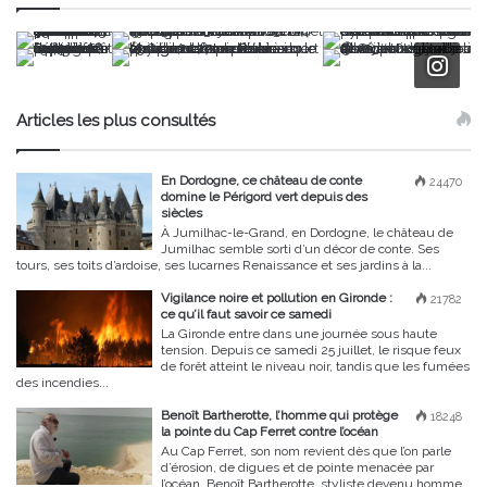
Articles les plus consultés
En Dordogne, ce château de conte
24470
domine le Périgord vert depuis des
siècles
À Jumilhac-le-Grand, en Dordogne, le château de
Jumilhac semble sorti d’un décor de conte. Ses
tours, ses toits d’ardoise, ses lucarnes Renaissance et ses jardins à la...
Vigilance noire et pollution en Gironde :
21782
ce qu’il faut savoir ce samedi
La Gironde entre dans une journée sous haute
tension. Depuis ce samedi 25 juillet, le risque feux
de forêt atteint le niveau noir, tandis que les fumées
des incendies...
Benoît Bartherotte, l’homme qui protège
18248
la pointe du Cap Ferret contre l’océan
Au Cap Ferret, son nom revient dès que l’on parle
d’érosion, de digues et de pointe menacée par
l’océan. Benoît Bartherotte, styliste devenu homme