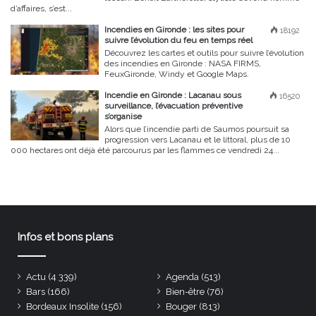
d’affaires, s’est...
Incendies en Gironde : les sites pour
18192
suivre l’évolution du feu en temps réel
Découvrez les cartes et outils pour suivre l’évolution
des incendies en Gironde : NASA FIRMS,
FeuxGironde, Windy et Google Maps.
Incendie en Gironde : Lacanau sous
16520
surveillance, l’évacuation préventive
s’organise
Alors que l’incendie parti de Saumos poursuit sa
progression vers Lacanau et le littoral, plus de 10
000 hectares ont déjà été parcourus par les flammes ce vendredi 24...
Infos et bons plans
Actu
(4 339)
Agenda
(513)
Bars
(166)
Bien-être
(76)
Bordeaux Insolite
(156)
Bouger
(813)