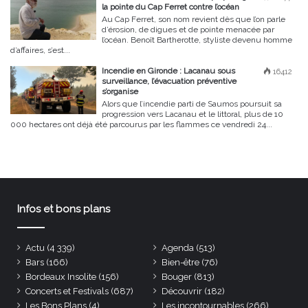
la pointe du Cap Ferret contre l’océan
Au Cap Ferret, son nom revient dès que l’on parle
d’érosion, de digues et de pointe menacée par
l’océan. Benoît Bartherotte, styliste devenu homme
d’affaires, s’est...
Incendie en Gironde : Lacanau sous
16412
surveillance, l’évacuation préventive
s’organise
Alors que l’incendie parti de Saumos poursuit sa
progression vers Lacanau et le littoral, plus de 10
000 hectares ont déjà été parcourus par les flammes ce vendredi 24...
Infos et bons plans
Actu
(4 339)
Agenda
(513)
Bars
(166)
Bien-être
(76)
Bordeaux Insolite
(156)
Bouger
(813)
Concerts et Festivals
(687)
Découvrir
(182)
Les Bons Plans
(4)
Les incontournables
(266)