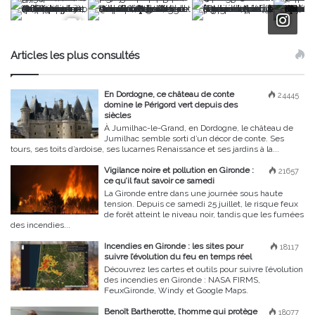
Articles les plus consultés
En Dordogne, ce château de conte
24445
domine le Périgord vert depuis des
siècles
À Jumilhac-le-Grand, en Dordogne, le château de
Jumilhac semble sorti d’un décor de conte. Ses
tours, ses toits d’ardoise, ses lucarnes Renaissance et ses jardins à la...
Vigilance noire et pollution en Gironde :
21657
ce qu’il faut savoir ce samedi
La Gironde entre dans une journée sous haute
tension. Depuis ce samedi 25 juillet, le risque feux
de forêt atteint le niveau noir, tandis que les fumées
des incendies...
Incendies en Gironde : les sites pour
18117
suivre l’évolution du feu en temps réel
Découvrez les cartes et outils pour suivre l’évolution
des incendies en Gironde : NASA FIRMS,
FeuxGironde, Windy et Google Maps.
Benoît Bartherotte, l’homme qui protège
18077