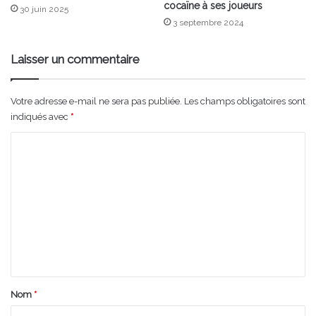
cocaïne à ses joueurs
30 juin 2025
3 septembre 2024
Laisser un commentaire
Votre adresse e-mail ne sera pas publiée.
Les champs obligatoires sont
indiqués avec
*
C
o
m
m
e
n
t
a
Nom
*
i