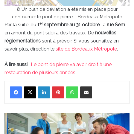
© Un plan de déviation a été mis en place pour
contourner le pont de pierre – Bordeaux Métropole
er
Par la suite, du
1
septembre au 31 octobre
, la
rue Sem
en amont du pont subira des travaux. De
nouvelles
réglementations
sont à prévoir. Si vous souhaitez en
savoir plus, direction le
site de Bordeaux Métropole
.
À lire aussi
:
Le pont de pierre va avoir droit à une
restauration de plusieurs années
Linkedin
Pinterest
WhatsApp
Partager par email
La
Croix-
Rouge