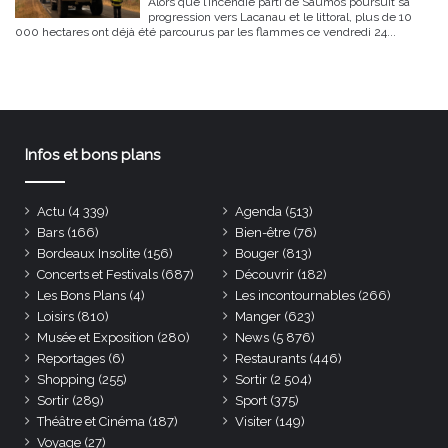
Alors que l’incendie parti de Saumos poursuit sa
progression vers Lacanau et le littoral, plus de 10
000 hectares ont déjà été parcourus par les flammes ce vendredi 24...
Infos et bons plans
Actu
(4 339)
Agenda
(513)
Bars
(166)
Bien-être
(76)
Bordeaux Insolite
(156)
Bouger
(813)
Concerts et Festivals
(687)
Découvrir
(182)
Les Bons Plans
(4)
Les incontournables
(266)
Loisirs
(810)
Manger
(623)
Musée et Exposition
(280)
News
(5 876)
Reportages
(6)
Restaurants
(446)
Shopping
(255)
Sortir
(2 504)
Sortir
(289)
Sport
(375)
Théâtre et Cinéma
(187)
Visiter
(149)
Voyage
(27)