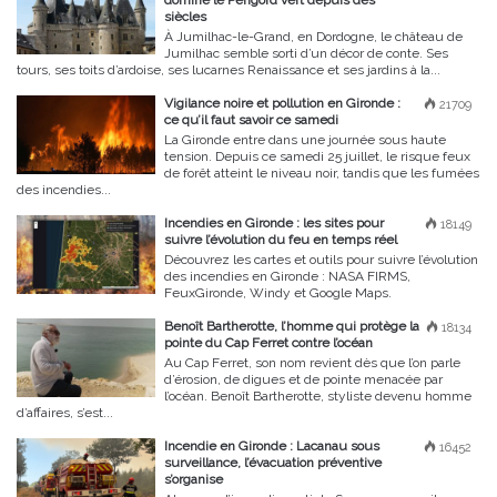
domine le Périgord vert depuis des
siècles
À Jumilhac-le-Grand, en Dordogne, le château de
Jumilhac semble sorti d’un décor de conte. Ses
tours, ses toits d’ardoise, ses lucarnes Renaissance et ses jardins à la...
Vigilance noire et pollution en Gironde :
21709
ce qu’il faut savoir ce samedi
La Gironde entre dans une journée sous haute
tension. Depuis ce samedi 25 juillet, le risque feux
de forêt atteint le niveau noir, tandis que les fumées
des incendies...
Incendies en Gironde : les sites pour
18149
suivre l’évolution du feu en temps réel
Découvrez les cartes et outils pour suivre l’évolution
des incendies en Gironde : NASA FIRMS,
FeuxGironde, Windy et Google Maps.
Benoît Bartherotte, l’homme qui protège la
18134
pointe du Cap Ferret contre l’océan
Au Cap Ferret, son nom revient dès que l’on parle
d’érosion, de digues et de pointe menacée par
l’océan. Benoît Bartherotte, styliste devenu homme
d’affaires, s’est...
Incendie en Gironde : Lacanau sous
16452
surveillance, l’évacuation préventive
s’organise