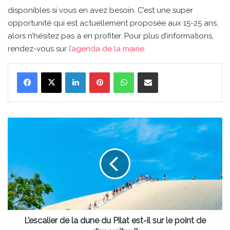
disponibles si vous en avez besoin. C’est une super
opportunité qui est actuellement proposée aux 15-25 ans,
alors n’hésitez pas à en profiter. Pour plus d’informations,
rendez-vous sur
l’agenda de la mairie
.
Linkedin
Pinterest
WhatsApp
Partager par email
L’escalier
de
la
dune
du
Pilat
est-
il
sur
le
L’escalier de la dune du Pilat est-il sur le point de