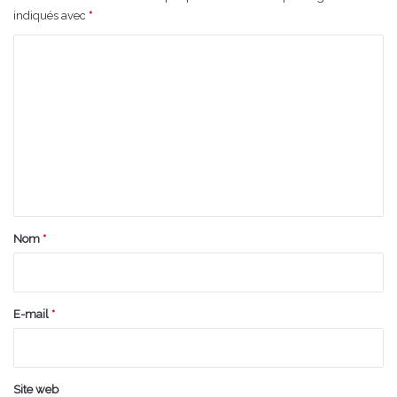
indiqués avec
*
C
o
m
m
e
n
t
a
Nom
*
i
r
e
E-mail
*
*
Site web