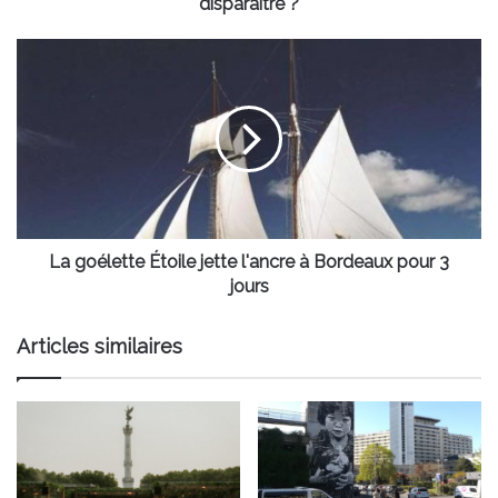
point
disparaître ?
de
disparaître
La
?
goélette
Étoile
jette
l'ancre
à
Bordeaux
pour
3
jours
La goélette Étoile jette l'ancre à Bordeaux pour 3
jours
Articles similaires