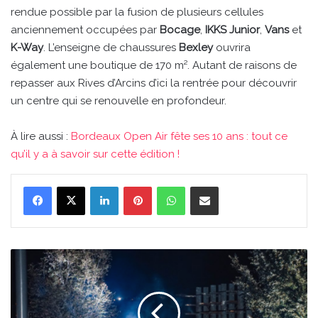
rendue possible par la fusion de plusieurs cellules
anciennement occupées par
Bocage
,
IKKS Junior
,
Vans
et
K-Way
. L’enseigne de chaussures
Bexley
ouvrira
également une boutique de 170 m². Autant de raisons de
repasser aux Rives d’Arcins d’ici la rentrée pour découvrir
un centre qui se renouvelle en profondeur.
À lire aussi :
Bordeaux Open Air fête ses 10 ans : tout ce
qu’il y a à savoir sur cette édition !
Linkedin
Pinterest
WhatsApp
Partager par email
Bordeaux
Open
Air
fête
ses