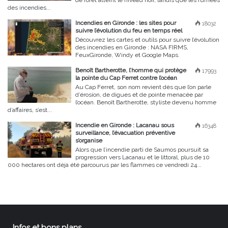
de forêt atteint le niveau noir, tandis que les fumées
des incendies...
Incendies en Gironde : les sites pour
18032
suivre l’évolution du feu en temps réel
Découvrez les cartes et outils pour suivre l’évolution
des incendies en Gironde : NASA FIRMS,
FeuxGironde, Windy et Google Maps.
Benoît Bartherotte, l’homme qui protège
17993
la pointe du Cap Ferret contre l’océan
Au Cap Ferret, son nom revient dès que l’on parle
d’érosion, de digues et de pointe menacée par
l’océan. Benoît Bartherotte, styliste devenu homme
d’affaires, s’est...
Incendie en Gironde : Lacanau sous
16348
surveillance, l’évacuation préventive
s’organise
Alors que l’incendie parti de Saumos poursuit sa
progression vers Lacanau et le littoral, plus de 10
000 hectares ont déjà été parcourus par les flammes ce vendredi 24...
Infos et bons plans