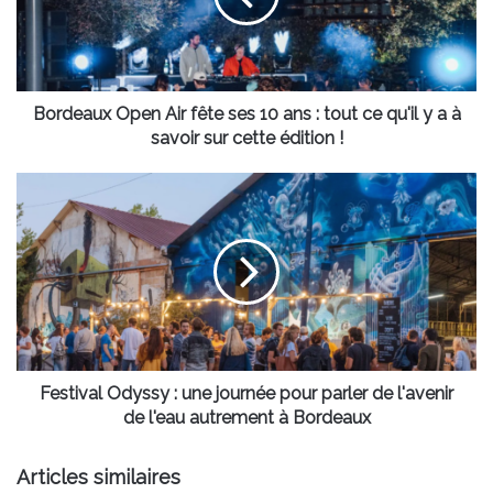
10
ans
:
tout
ce
Bordeaux Open Air fête ses 10 ans : tout ce qu'il y a à
qu'il
savoir sur cette édition !
y
a
Festival
à
Odyssy
savoir
:
sur
une
cette
journée
édition
pour
!
parler
de
l'avenir
de
Festival Odyssy : une journée pour parler de l'avenir
l'eau
de l'eau autrement à Bordeaux
autrement
à
Articles similaires
Bordeaux