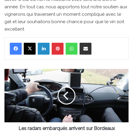
année. En tout cas, nous apportons tout notre soutien aux
vignerons qui traversent un moment compliqué avec le
gel et leur souhaitons bonne chance pour que le vin soit
excellent.
Linkedin
Pinterest
WhatsApp
Partager par email
Les
radars
embarqués
arrivent
sur
Bordeaux
Les radars embarqués arrivent sur Bordeaux