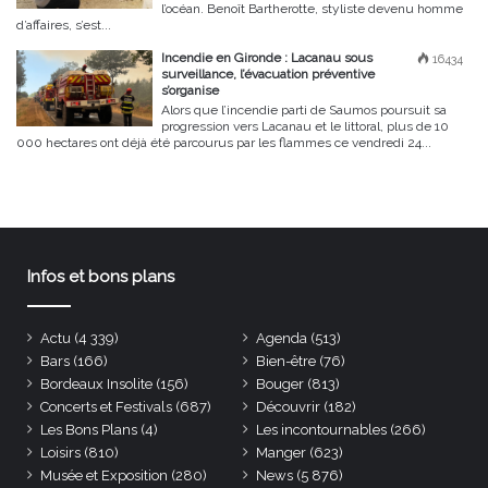
l’océan. Benoît Bartherotte, styliste devenu homme
d’affaires, s’est...
Incendie en Gironde : Lacanau sous
16434
surveillance, l’évacuation préventive
s’organise
Alors que l’incendie parti de Saumos poursuit sa
progression vers Lacanau et le littoral, plus de 10
000 hectares ont déjà été parcourus par les flammes ce vendredi 24...
Infos et bons plans
Actu
(4 339)
Agenda
(513)
Bars
(166)
Bien-être
(76)
Bordeaux Insolite
(156)
Bouger
(813)
Concerts et Festivals
(687)
Découvrir
(182)
Les Bons Plans
(4)
Les incontournables
(266)
Loisirs
(810)
Manger
(623)
Musée et Exposition
(280)
News
(5 876)