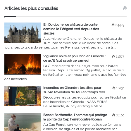
Articles les plus consultés
En Dordogne, ce château de conte
24449
domine le Périgord vert depuis des
siècles
À Jumilhac-le-Grand, en Dordogne, le château de
Jumilhac semble sorti d’un décor de conte. Ses
tours, ses toits d’ardoise, ses lucarnes Renaissance et ses jardins à la...
Vigilance noire et pollution en Gironde :
21677
ce qu’il faut savoir ce samedi
La Gironde entre dans une journée sous haute
tension. Depuis ce samedi 25 juillet, le risque feux
de forêt atteint le niveau noir, tandis que les fumées
des incendies...
Incendies en Gironde : les sites pour
18136
suivre l’évolution du feu en temps réel
Découvrez les cartes et outils pour suivre l’évolution
des incendies en Gironde : NASA FIRMS,
FeuxGironde, Windy et Google Maps.
Benoît Bartherotte, l’homme qui protège
18100
la pointe du Cap Ferret contre l’océan
Au Cap Ferret, son nom revient dès que l’on parle
d’érosion, de digues et de pointe menacée par