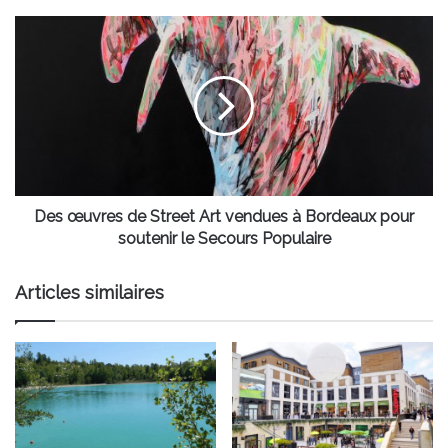
Des
œuvres
de
Street
Art
vendues
à
Bordeaux
pour
soutenir
Des œuvres de Street Art vendues à Bordeaux pour
le
soutenir le Secours Populaire
Secours
Populaire
Articles similaires