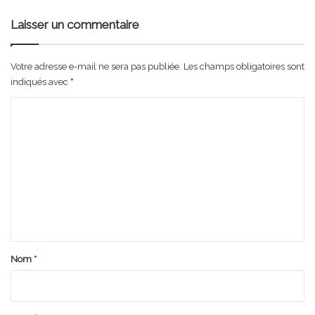
Laisser un commentaire
Votre adresse e-mail ne sera pas publiée.
Les champs obligatoires sont
indiqués avec
*
C
o
m
m
e
n
t
a
Nom
*
i
r