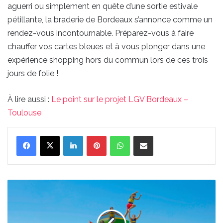
aguerri ou simplement en quête d’une sortie estivale
pétillante, la braderie de Bordeaux s’annonce comme un
rendez-vous incontournable. Préparez-vous à faire
chauffer vos cartes bleues et à vous plonger dans une
expérience shopping hors du commun lors de ces trois
jours de folie !
À lire aussi :
Le point sur le projet LGV Bordeaux –
Toulouse
Linkedin
Pinterest
WhatsApp
Partager par email
Splash
Park
Lacanau
est