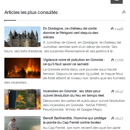
Articles les plus consultés
En Dordogne, ce château de conte
24458
domine le Périgord vert depuis des
siècles
À Jumilhac-le-Grand, en Dordogne, le château de
Jumilhac semble sorti d’un décor de conte. Ses
tours, ses toits d’ardoise, ses lucarnes Renaissance et ses jardins à la...
Vigilance noire et pollution en Gironde :
21706
ce qu’il faut savoir ce samedi
La Gironde entre dans une journée sous haute
tension. Depuis ce samedi 25 juillet, le risque feux
de forêt atteint le niveau noir, tandis que les fumées
des incendies...
Incendies en Gironde : les sites pour
18147
suivre l’évolution du feu en temps réel
Découvrez les cartes et outils pour suivre l’évolution
des incendies en Gironde : NASA FIRMS,
FeuxGironde, Windy et Google Maps.
Benoît Bartherotte, l’homme qui protège
18127
la pointe du Cap Ferret contre l’océan
Au Cap Ferret, son nom revient dès que l’on parle