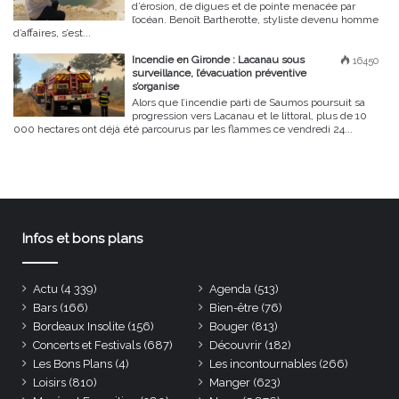
d’érosion, de digues et de pointe menacée par
l’océan. Benoît Bartherotte, styliste devenu homme
d’affaires, s’est...
Incendie en Gironde : Lacanau sous
16450
surveillance, l’évacuation préventive
s’organise
Alors que l’incendie parti de Saumos poursuit sa
progression vers Lacanau et le littoral, plus de 10
000 hectares ont déjà été parcourus par les flammes ce vendredi 24...
Infos et bons plans
Actu
(4 339)
Agenda
(513)
Bars
(166)
Bien-être
(76)
Bordeaux Insolite
(156)
Bouger
(813)
Concerts et Festivals
(687)
Découvrir
(182)
Les Bons Plans
(4)
Les incontournables
(266)
Loisirs
(810)
Manger
(623)