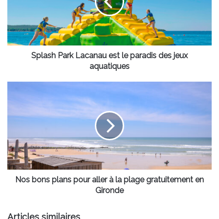
le
paradis
des
jeux
aquatiques
Splash Park Lacanau est le paradis des jeux
aquatiques
Nos
bons
plans
pour
aller
à
la
plage
gratuitement
en
Nos bons plans pour aller à la plage gratuitement en
Gironde
Gironde
Articles similaires