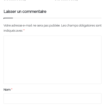
Laisser un commentaire
Votre adresse e-mail ne sera pas publiée.
Les champs obligatoires sont
indiqués avec
*
C
o
m
m
e
n
t
a
Nom
*
i
r