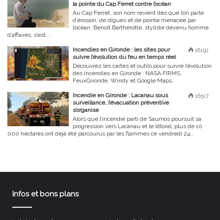
la pointe du Cap Ferret contre l’océan
Au Cap Ferret, son nom revient dès que l’on parle
d’érosion, de digues et de pointe menacée par
l’océan. Benoît Bartherotte, styliste devenu homme
d’affaires, s’est...
Incendies en Gironde : les sites pour
18192
suivre l’évolution du feu en temps réel
Découvrez les cartes et outils pour suivre l’évolution
des incendies en Gironde : NASA FIRMS,
FeuxGironde, Windy et Google Maps.
Incendie en Gironde : Lacanau sous
16517
surveillance, l’évacuation préventive
s’organise
Alors que l’incendie parti de Saumos poursuit sa
progression vers Lacanau et le littoral, plus de 10
000 hectares ont déjà été parcourus par les flammes ce vendredi 24...
Infos et bons plans