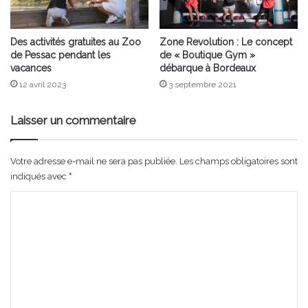
Des activités gratuites au Zoo
Zone Revolution : Le concept
de Pessac pendant les
de « Boutique Gym »
vacances
débarque à Bordeaux
12 avril 2023
3 septembre 2021
Laisser un commentaire
Votre adresse e-mail ne sera pas publiée.
Les champs obligatoires sont
indiqués avec
*
C
o
m
m
e
n