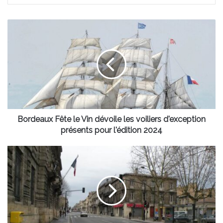
Bordeaux
Fête
le
Vin
dévoile
les
voiliers
d'exception
présents
pour
Bordeaux Fête le Vin dévoile les voiliers d'exception
l'édition
présents pour l'édition 2024
2024
Le
cours
de
la
Marne
va
passer