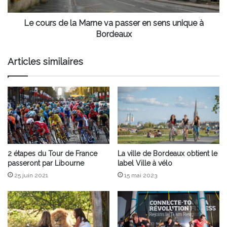
en
sens
unique
Le cours de la Marne va passer en sens unique à
à
Bordeaux
Bordeaux
Articles similaires
2 étapes du Tour de France
La ville de Bordeaux obtient le
passeront par Libourne
label Ville à vélo
25 juin 2021
15 mai 2023