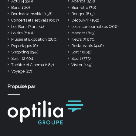
Actu
(4 339)
Agenda
(513)
Bars
(166)
Bien-être
(76)
Bordeaux Insolite
(156)
Bouger
(813)
Concerts et Festivals
(687)
Découvrir
(182)
Les Bons Plans
(4)
Les incontournables
(266)
Loisirs
(810)
Manger
(623)
Musée et Exposition
(280)
News
(5 876)
Reportages
(6)
Restaurants
(446)
Shopping
(255)
Sortir
(289)
Sortir
(2 504)
Sport
(375)
Théâtre et Cinéma
(187)
Visiter
(149)
Voyage
(27)
Propulsé par