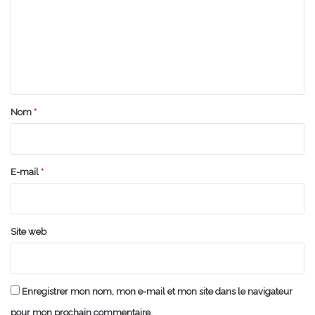
m
m
e
n
t
a
Nom
*
i
r
e
E-mail
*
*
Site web
Enregistrer mon nom, mon e-mail et mon site dans le navigateur
pour mon prochain commentaire.