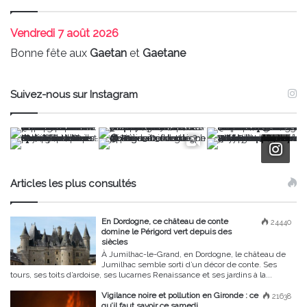
Vendredi
7 août 2026
Bonne fête aux
Gaetan
et
Gaetane
Suivez-nous sur Instagram
Articles les plus consultés
En Dordogne, ce château de conte
24440
domine le Périgord vert depuis des
siècles
À Jumilhac-le-Grand, en Dordogne, le château de
Jumilhac semble sorti d’un décor de conte. Ses
tours, ses toits d’ardoise, ses lucarnes Renaissance et ses jardins à la...
Vigilance noire et pollution en Gironde : ce
21638
qu’il faut savoir ce samedi