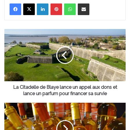
Linkedin
Pinterest
WhatsApp
Partager par email
La
Citadelle
de
Blaye
lance
un
appel
aux
dons
et
La Citadelle de Blaye lance un appel aux dons et
lance
lance un parfum pour financer sa survie
un
parfum
Les
pour
vins
financer
de
sa
Sauternes
survie
et