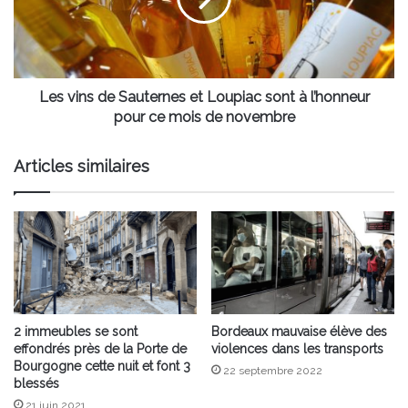
Loupiac
sont
à
l’honneur
pour
Les vins de Sauternes et Loupiac sont à l’honneur
ce
pour ce mois de novembre
mois
de
Articles similaires
novembre
2 immeubles se sont
Bordeaux mauvaise élève des
effondrés près de la Porte de
violences dans les transports
Bourgogne cette nuit et font 3
22 septembre 2022
blessés
21 juin 2021