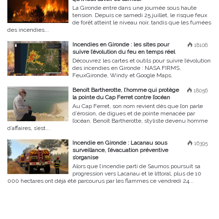
La Gironde entre dans une journée sous haute
tension. Depuis ce samedi 25 juillet, le risque feux
de forêt atteint le niveau noir, tandis que les fumées
des incendies...
Incendies en Gironde : les sites pour
18106
suivre l’évolution du feu en temps réel
Découvrez les cartes et outils pour suivre l’évolution
des incendies en Gironde : NASA FIRMS,
FeuxGironde, Windy et Google Maps.
Benoît Bartherotte, l’homme qui protège
18056
la pointe du Cap Ferret contre l’océan
Au Cap Ferret, son nom revient dès que l’on parle
d’érosion, de digues et de pointe menacée par
l’océan. Benoît Bartherotte, styliste devenu homme
d’affaires, s’est...
Incendie en Gironde : Lacanau sous
16395
surveillance, l’évacuation préventive
s’organise
Alors que l’incendie parti de Saumos poursuit sa
progression vers Lacanau et le littoral, plus de 10
000 hectares ont déjà été parcourus par les flammes ce vendredi 24...