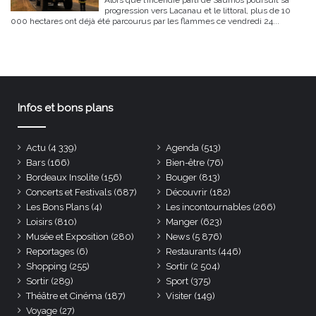
Alors que l’incendie parti de Saumos poursuit sa
progression vers Lacanau et le littoral, plus de 10
000 hectares ont déjà été parcourus par les flammes ce vendredi 24...
Infos et bons plans
Actu
(4 339)
Agenda
(513)
Bars
(166)
Bien-être
(76)
Bordeaux Insolite
(156)
Bouger
(813)
Concerts et Festivals
(687)
Découvrir
(182)
Les Bons Plans
(4)
Les incontournables
(266)
Loisirs
(810)
Manger
(623)
Musée et Exposition
(280)
News
(5 876)
Reportages
(6)
Restaurants
(446)
Shopping
(255)
Sortir
(2 504)
Sortir
(289)
Sport
(375)
Théâtre et Cinéma
(187)
Visiter
(149)
Voyage
(27)