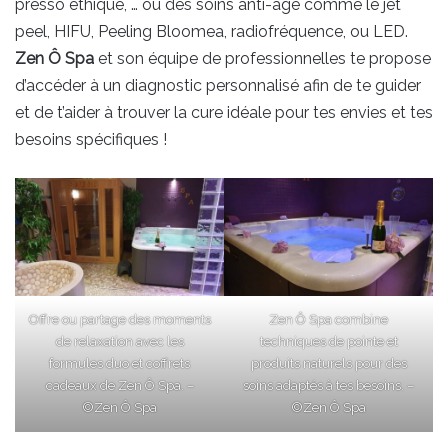
presso éthique, … ou des soins anti-âge comme le jet
peel, HIFU, Peeling Bloomea, radiofréquence, ou LED.
Zen Ô Spa
et son équipe de professionnelles te propose
d’accéder à un diagnostic personnalisé afin de te guider
et de t’aider à trouver la cure idéale pour tes envies et tes
besoins spécifiques !
Offre ou partage des moments
Zen Ô Spa combine
de relaxation avec les
techniques de pointe et
formules duo et coffrets
produits naturels pour des
cadeaux de Zen Ô Spa. –
soins adaptés à tes besoins. –
©Zen Ô Spa
©Zen Ô Spa