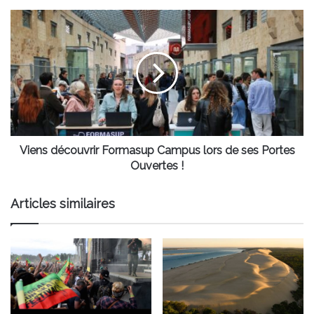
Viens
découvrir
Formasup
Campus
lors
de
ses
Portes
Ouvertes
!
Viens découvrir Formasup Campus lors de ses Portes
Ouvertes !
Articles similaires