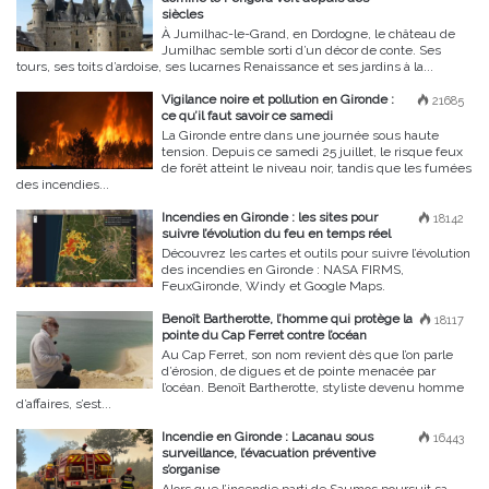
siècles
À Jumilhac-le-Grand, en Dordogne, le château de
Jumilhac semble sorti d’un décor de conte. Ses
tours, ses toits d’ardoise, ses lucarnes Renaissance et ses jardins à la...
Vigilance noire et pollution en Gironde :
21685
ce qu’il faut savoir ce samedi
La Gironde entre dans une journée sous haute
tension. Depuis ce samedi 25 juillet, le risque feux
de forêt atteint le niveau noir, tandis que les fumées
des incendies...
Incendies en Gironde : les sites pour
18142
suivre l’évolution du feu en temps réel
Découvrez les cartes et outils pour suivre l’évolution
des incendies en Gironde : NASA FIRMS,
FeuxGironde, Windy et Google Maps.
Benoît Bartherotte, l’homme qui protège la
18117
pointe du Cap Ferret contre l’océan
Au Cap Ferret, son nom revient dès que l’on parle
d’érosion, de digues et de pointe menacée par
l’océan. Benoît Bartherotte, styliste devenu homme
d’affaires, s’est...
Incendie en Gironde : Lacanau sous
16443
surveillance, l’évacuation préventive
s’organise