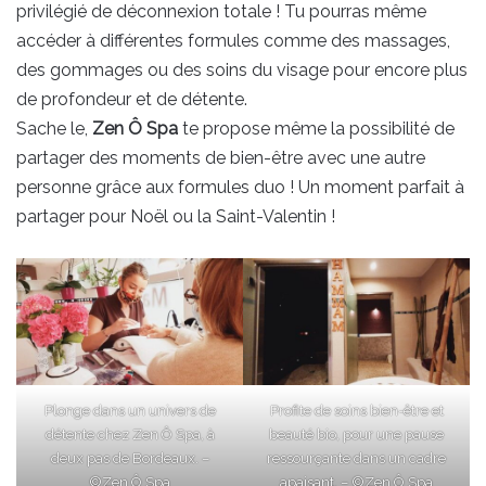
privilégié de déconnexion totale ! Tu pourras même
accéder à différentes formules comme des massages,
des gommages ou des soins du visage pour encore plus
de profondeur et de détente.
Sache le,
Zen Ô Spa
te propose même la possibilité de
partager des moments de bien-être avec une autre
personne grâce aux formules duo ! Un moment parfait à
partager pour Noël ou la Saint-Valentin !
Plonge dans un univers de
Profite de soins bien-être et
détente chez Zen Ô Spa, à
beauté bio, pour une pause
deux pas de Bordeaux. –
ressourçante dans un cadre
©Zen Ô Spa
apaisant. – ©Zen Ô Spa