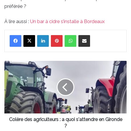
préférée ?
À lire aussi :
Un bar à cidre s’installe à Bordeaux
Linkedin
Pinterest
WhatsApp
Partager par email
Colère
des
agriculteurs
:
a
quoi
s'attendre
en
Gironde
?
Colère des agriculteurs : a quoi s'attendre en Gironde
?