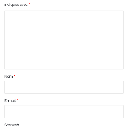
indiqués avec
*
C
o
m
m
e
n
t
a
Nom
*
i
r
e
E-mail
*
*
Site web