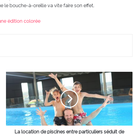
e le bouche-à-oreille va vite faire son effet.
une édition colorée
La
location
de
piscines
entre
particuliers
séduit
de
plus
en
La location de piscines entre particuliers séduit de