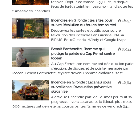
tension. Depuis ce samedi 25 juillet, le risque
feux de forêt atteint le niveau noir, tandis que les
fumées des incendies...
Incendies en Gironde : les sites pour
18097
suivre l’évolution du feu en temps réel
Découvrez les cartes et outils pour suivre
l’évolution des incendies en Gironde : NASA
FIRMS, FeuxGironde, Windy et Google Maps.
Benoît Bartherotte, l’homme qui
18044
protège la pointe du Cap Ferret contre
l’océan
Au Cap Ferret, son nom revient dès que l’on parle
d’érosion, de digues et de pointe menacée par
l’océan. Benoît Bartherotte, styliste devenu homme d’affaires, s’est...
Incendie en Gironde : Lacanau sous
16384
surveillance, l’évacuation préventive
s’organise
Alors que l’incendie parti de Saumos poursuit sa
progression vers Lacanau et le littoral, plus de 10
000 hectares ont déjà été parcourus par les flammes ce vendredi 24...