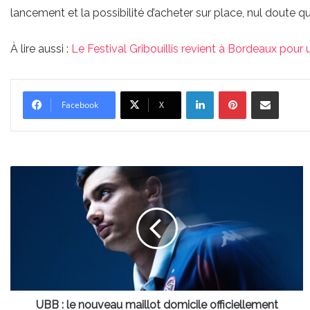
lancement et la possibilité d’acheter sur place, nul doute qu
À lire aussi :
Le Festival Gribouillis revient à Bordeaux pour 
Linkedin
Pinterest
Partager par email
Facebook
X
UBB
:
le
nouveau
maillot
domicile
officiellement
présenté
et
c'est
UBB : le nouveau maillot domicile officiellement