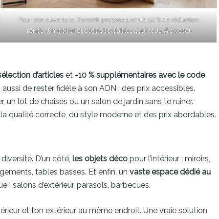
Pour son ouverture, Sweeek propose jusqu’à 50 % de réduction,
rendant mobilier et déco abordables pour tous. ©sweeek
élection d’articles
et
-10 % supplémentaires avec le code
 aussi de rester fidèle à son ADN : des prix accessibles.
er, un lot de chaises ou un salon de jardin sans te ruiner.
a qualité correcte, du style moderne et des prix abordables.
diversité. D’un côté,
les objets déco
pour l’intérieur : miroirs,
gements, tables basses. Et enfin, un
vaste espace dédié au
ue : salons d’extérieur, parasols, barbecues.
rieur et ton extérieur au même endroit. Une vraie solution