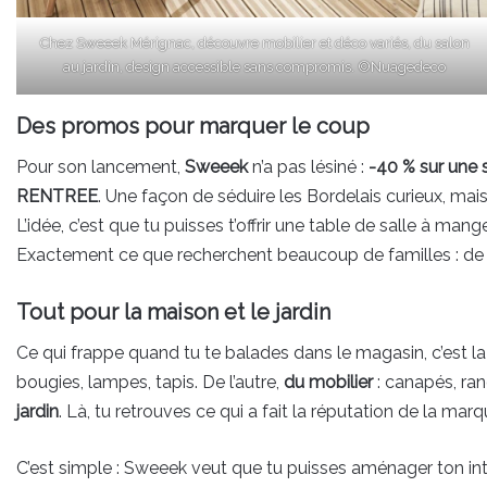
Chez Sweeek Mérignac, découvre mobilier et déco variés, du salon
au jardin, design accessible sans compromis. ©Nuagedeco
Des promos pour marquer le coup
Pour son lancement,
Sweeek
n’a pas lésiné :
-40 % sur une s
RENTREE
. Une façon de séduire les Bordelais curieux, mais
L’idée, c’est que tu puisses t’offrir une table de salle à mang
Exactement ce que recherchent beaucoup de familles : de l
Tout pour la maison et le jardin
Ce qui frappe quand tu te balades dans le magasin, c’est la 
bougies, lampes, tapis. De l’autre,
du mobilier
: canapés, ran
jardin
. Là, tu retrouves ce qui a fait la réputation de la marq
C’est simple : Sweeek veut que tu puisses aménager ton inté