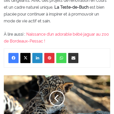
ses dirigeants. Avec des projets de rénovation en cours
et un cadre naturel unique,
La Teste-de-Buch
est bien
placée pour continuer à inspirer et à promouvoir un
mode de vie actif et sain.
À lire aussi :
Naissance d’un adorable bébé jaguar au zoo
de Bordeaux-Pessac !
Linkedin
Pinterest
WhatsApp
Partager par email
Naissance
d'un
adorable
bébé
jaguar
au
zoo