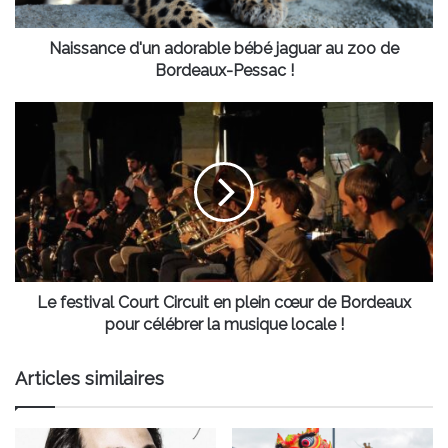
de
Bordeaux-
Pessac
Naissance d'un adorable bébé jaguar au zoo de
!
Bordeaux-Pessac !
Le
festival
Court
Circuit
en
plein
cœur
de
Bordeaux
pour
Le festival Court Circuit en plein cœur de Bordeaux
célébrer
pour célébrer la musique locale !
la
musique
Articles similaires
locale
!