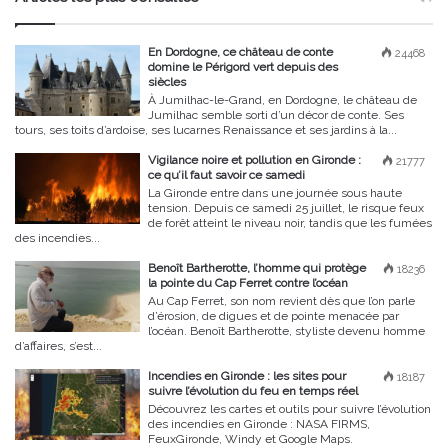
En Dordogne, ce château de conte
24468
domine le Périgord vert depuis des
siècles
À Jumilhac-le-Grand, en Dordogne, le château de
Jumilhac semble sorti d’un décor de conte. Ses
tours, ses toits d’ardoise, ses lucarnes Renaissance et ses jardins à la...
Vigilance noire et pollution en Gironde :
21777
ce qu’il faut savoir ce samedi
La Gironde entre dans une journée sous haute
tension. Depuis ce samedi 25 juillet, le risque feux
de forêt atteint le niveau noir, tandis que les fumées
des incendies...
Benoît Bartherotte, l’homme qui protège
18236
la pointe du Cap Ferret contre l’océan
Au Cap Ferret, son nom revient dès que l’on parle
d’érosion, de digues et de pointe menacée par
l’océan. Benoît Bartherotte, styliste devenu homme
d’affaires, s’est...
Incendies en Gironde : les sites pour
18187
suivre l’évolution du feu en temps réel
Découvrez les cartes et outils pour suivre l’évolution
des incendies en Gironde : NASA FIRMS,
FeuxGironde, Windy et Google Maps.