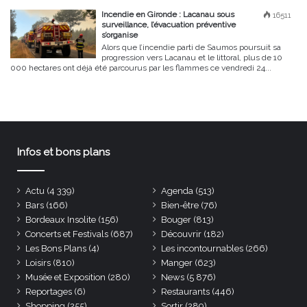
Incendie en Gironde : Lacanau sous
16511
surveillance, l’évacuation préventive
s’organise
Alors que l’incendie parti de Saumos poursuit sa
progression vers Lacanau et le littoral, plus de 10
000 hectares ont déjà été parcourus par les flammes ce vendredi 24...
Infos et bons plans
Actu
(4 339)
Agenda
(513)
Bars
(166)
Bien-être
(76)
Bordeaux Insolite
(156)
Bouger
(813)
Concerts et Festivals
(687)
Découvrir
(182)
Les Bons Plans
(4)
Les incontournables
(266)
Loisirs
(810)
Manger
(623)
Musée et Exposition
(280)
News
(5 876)
Reportages
(6)
Restaurants
(446)
Shopping
(255)
Sortir
(289)