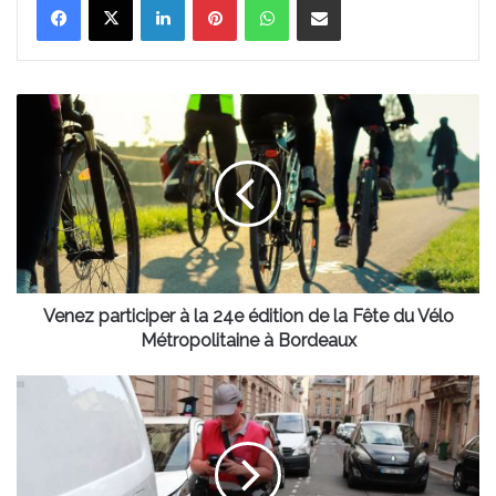
Venez
participer
à
la
24e
édition
de
la
Fête
du
Venez participer à la 24e édition de la Fête du Vélo
Vélo
Métropolitaine à Bordeaux
Métropolitaine
à
Le
Bordeaux
stationnement
payant
bientôt
généralisé