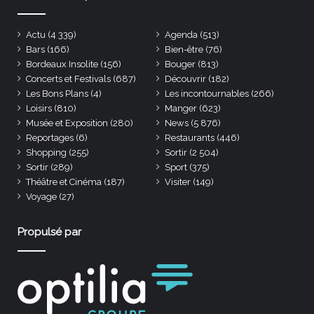
Actu
(4 339)
Agenda
(513)
Bars
(166)
Bien-être
(76)
Bordeaux Insolite
(156)
Bouger
(813)
Concerts et Festivals
(687)
Découvrir
(182)
Les Bons Plans
(4)
Les incontournables
(266)
Loisirs
(810)
Manger
(623)
Musée et Exposition
(280)
News
(5 876)
Reportages
(6)
Restaurants
(446)
Shopping
(255)
Sortir
(2 504)
Sortir
(289)
Sport
(375)
Théâtre et Cinéma
(187)
Visiter
(149)
Voyage
(27)
Propulsé par