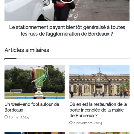
à
toutes
les
rues
de
Le stationnement payant bientôt généralisé à toutes
l’agglomération
les rues de l’agglomération de Bordeaux ?
de
Bordeaux
Articles similaires
?
Un week-end foot autour de
Où en est la restauration de la
Bordeaux
porte incendiée de la mairie
de Bordeaux ?
26 mai 2025
6 novembre 2024