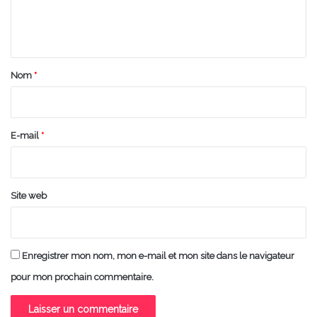
e
n
t
a
Nom
*
i
r
e
E-mail
*
*
Site web
Enregistrer mon nom, mon e-mail et mon site dans le navigateur
pour mon prochain commentaire.