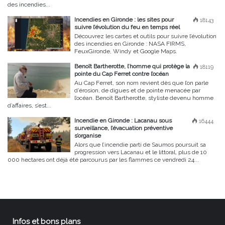
des incendies...
Incendies en Gironde : les sites pour
18143
suivre l’évolution du feu en temps réel
Découvrez les cartes et outils pour suivre l’évolution
des incendies en Gironde : NASA FIRMS,
FeuxGironde, Windy et Google Maps.
Benoît Bartherotte, l’homme qui protège la
18119
pointe du Cap Ferret contre l’océan
Au Cap Ferret, son nom revient dès que l’on parle
d’érosion, de digues et de pointe menacée par
l’océan. Benoît Bartherotte, styliste devenu homme
d’affaires, s’est...
Incendie en Gironde : Lacanau sous
16444
surveillance, l’évacuation préventive
s’organise
Alors que l’incendie parti de Saumos poursuit sa
progression vers Lacanau et le littoral, plus de 10
000 hectares ont déjà été parcourus par les flammes ce vendredi 24...
Infos et bons plans