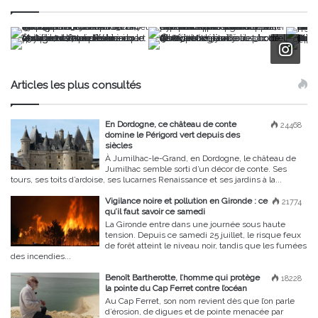
Articles les plus consultés
En Dordogne, ce château de conte
24468
domine le Périgord vert depuis des
siècles
À Jumilhac-le-Grand, en Dordogne, le château de
Jumilhac semble sorti d’un décor de conte. Ses
tours, ses toits d’ardoise, ses lucarnes Renaissance et ses jardins à la...
Vigilance noire et pollution en Gironde : ce
21774
qu’il faut savoir ce samedi
La Gironde entre dans une journée sous haute
tension. Depuis ce samedi 25 juillet, le risque feux
de forêt atteint le niveau noir, tandis que les fumées
des incendies...
Benoît Bartherotte, l’homme qui protège
18228
la pointe du Cap Ferret contre l’océan
Au Cap Ferret, son nom revient dès que l’on parle
d’érosion, de digues et de pointe menacée par