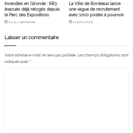
Incendies en Gironde : 683
La Ville de Bordeaux lance
évacués déjà relogés depuis
une vague de recrutement
le Parc des Expositions
avec 1000 postes à pourvoir
il y a 2 semaines
17 avril 2026
Laisser un commentaire
Votre adresse e-mail ne sera pas publiée.
Les champs obligatoires sont
indiqués avec
*
C
o
m
m
e
n
t