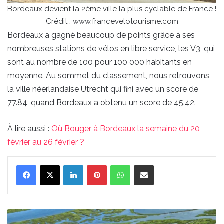
Bordeaux devient la 2ème ville la plus cyclable de France !
Crédit : www.francevelotourisme.com
Bordeaux a gagné beaucoup de points grâce à ses
nombreuses stations de vélos en libre service, les V3, qui
sont au nombre de 100 pour 100 000 habitants en
moyenne. Au sommet du classement, nous retrouvons
la ville néerlandaise Utrecht qui fini avec un score de
77.84, quand Bordeaux a obtenu un score de 45.42.
À lire aussi :
Où Bouger à Bordeaux la semaine du 20
février au 26 février ?
Linkedin
Pinterest
WhatsApp
Partager par email
La