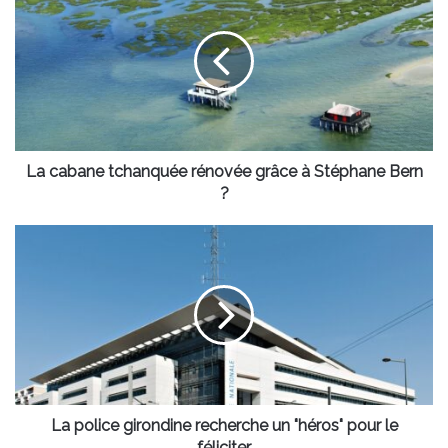
cabane
tchanquée
rénovée
grâce
à
Stéphane
Bern
?
La cabane tchanquée rénovée grâce à Stéphane Bern
?
La
police
girondine
recherche
un
"héros"
pour
le
féliciter
La police girondine recherche un "héros" pour le
féliciter