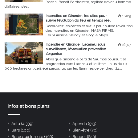
l’océan. Benoît Bartherotte, styliste devenu homme
d’affaires, s’est...
Incendies en Gironde : les sites pour
18185
suivre l’évolution du feu en temps réel
Découvrez les cartes et outils pour suivre l’évolution
des incendies en Gironde : NASA FIRMS,
FeuxGironde, Windy et Google Maps.
Incendie en Gironde : Lacanau sous
16507
surveillance, l’évacuation préventive
s’organise
Alors que l’incendie parti de Saumos poursuit sa
progression vers Lacanau et le littoral, plus de 10
000 hectares ont déjà été parcourus par les flammes ce vendredi 24...
Infos et bons plans
Actu
(4 339)
Agenda
(513)
Bars
(166)
Bien-être
(76)
Bordeaux Insolite
(156)
Bouger
(813)