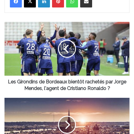
Les
Girondins
de
Bordeaux
bientôt
rachetés
par
Jorge
Mendes,
l'agent
Les Girondins de Bordeaux bientôt rachetés par Jorge
de
Mendes, l'agent de Cristiano Ronaldo ?
Cristiano
Ronaldo
Des
?
prix
"abordables"
pour
devenir
propriétaire