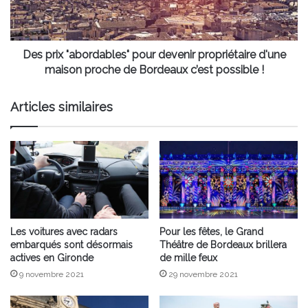
d'une
maison
proche
de
Des prix "abordables" pour devenir propriétaire d'une
Bordeaux
maison proche de Bordeaux c’est possible !
c’est
possible
Articles similaires
!
Les voitures avec radars
Pour les fêtes, le Grand
embarqués sont désormais
Théâtre de Bordeaux brillera
actives en Gironde
de mille feux
9 novembre 2021
29 novembre 2021