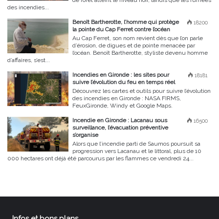
de forêt atteint le niveau noir, tandis que les fumées
des incendies...
Benoît Bartherotte, l’homme qui protège
18200
la pointe du Cap Ferret contre l’océan
Au Cap Ferret, son nom revient dès que l’on parle
d’érosion, de digues et de pointe menacée par
l’océan. Benoît Bartherotte, styliste devenu homme
d’affaires, s’est...
Incendies en Gironde : les sites pour
18181
suivre l’évolution du feu en temps réel
Découvrez les cartes et outils pour suivre l’évolution
des incendies en Gironde : NASA FIRMS,
FeuxGironde, Windy et Google Maps.
Incendie en Gironde : Lacanau sous
16500
surveillance, l’évacuation préventive
s’organise
Alors que l’incendie parti de Saumos poursuit sa
progression vers Lacanau et le littoral, plus de 10
000 hectares ont déjà été parcourus par les flammes ce vendredi 24...
Infos et bons plans