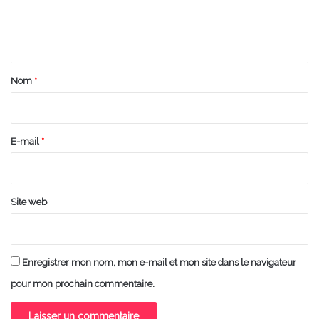
e
n
t
a
Nom
*
i
r
e
E-mail
*
*
Site web
Enregistrer mon nom, mon e-mail et mon site dans le navigateur
pour mon prochain commentaire.