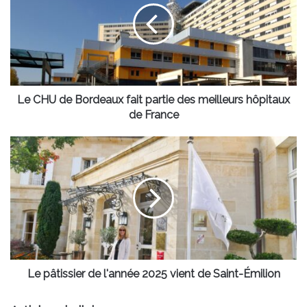
Bordeaux
fait
partie
des
meilleurs
hôpitaux
de
Le CHU de Bordeaux fait partie des meilleurs hôpitaux
France
de France
Le
pâtissier
de
l'année
2025
vient
de
Saint-
Émilion
Le pâtissier de l'année 2025 vient de Saint-Émilion