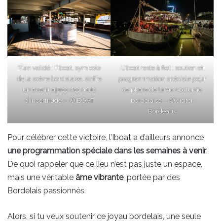
Plan validé : l’Iboat, symbole
L’Iboat reste à flot : soutien et
de la scène bordelaise, s’offre
programmation spéciale pour
un avenir après des mois
ce phare de la vie nocturne
d’incertitude. – ©IBOAT
bordelaise. – ©Visiter
Bordeaux
Pour célébrer cette victoire, l’Iboat a d’ailleurs annoncé
une programmation spéciale dans les semaines à venir
.
De quoi rappeler que ce lieu n’est pas juste un espace,
mais une véritable
âme vibrante
, portée par des
Bordelais passionnés.
Alors, si tu veux soutenir ce joyau bordelais, une seule