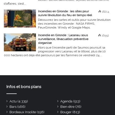
d’affaires, s’est...
Incendies en Gironde : les sites pour
18214
suivre l’évolution du feu en temps réel
Découvrez les cartes et outils pour suivre l’évolution
des incendies en Gironde : NASA FIRMS,
FeuxGironde, Windy et Google Maps.
Incendie en Gironde : Lacanau sous
16552
surveillance, l’évacuation préventive
s’organise
Alors que l’incendie parti de Saumos poursuit sa
progression vers Lacanau et le littoral, plus de 10
000 hectares ont déjà été parcourus par les flammes ce vendredi 24...
Infos et bons plans
Actu
(4 339)
Agenda
(513)
Bars
(166)
Bien-être
(76)
Bordeaux Insolite
(156)
Bouger
(813)