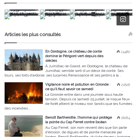
Articles les plus consultés
En Dordogne, ce château de conte
24480
domine le Périgord vert depuis des
siècles
À Jumilhac-le-Grand, en Dordogne, le château de
Jumilhac semble sorti d’un décor de conte. Ses
tours, ses toits d’ardoise, ses lucarnes Renaissance et ses jardins à la...
Vigilance noire et pollution en Gironde :
21826
ce qu’il faut savoir ce samedi
La Gironde entre dans une journée sous haute
tension. Depuis ce samedi 25 juillet, le risque feux
de forêt atteint le niveau noir, tandis que les fumées
des incendies...
Benoît Bartherotte, l’homme qui protège
18284
la pointe du Cap Ferret contre l’océan
Au Cap Ferret, son nom revient dès que l’on parle
d’érosion, de digues et de pointe menacée par
l’océan. Benoît Bartherotte, styliste devenu homme