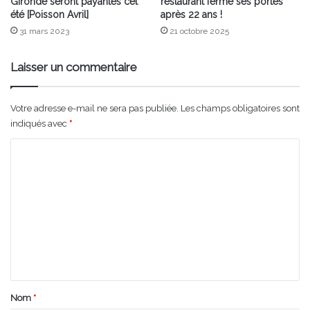
Gironde seront payantes cet
restaurant ferme ses portes
été [Poisson Avril]
après 22 ans !
31 mars 2023
21 octobre 2025
Laisser un commentaire
Votre adresse e-mail ne sera pas publiée.
Les champs obligatoires sont
indiqués avec
*
C
o
m
m
e
n
t
a
Nom
*