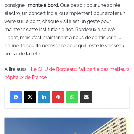
consigne :
monte à bord
. Que ce soit pour une soirée
électro, un concert indie, ou simplement pour siroter un
verre sur le pont, chaque visite est un geste pour
maintenir cette institution à flot. Bordeaux a sauvé
l’Iboat, mais c’est maintenant à nous de continuer à lui
donner le souffle nécessaire pour qu’il reste le vaisseau
amiral de la fête.
À lire aussi :
Le CHU de Bordeaux fait partie des meilleurs
hôpitaux de France
Linkedin
Pinterest
WhatsApp
Partager par email
Le
CHU
de