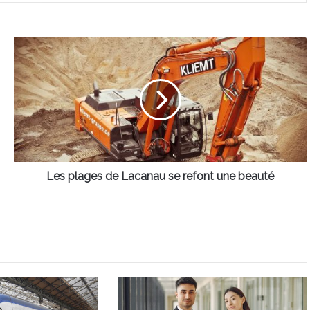
Les
plages
de
Lacanau
se
refont
une
beauté
Les plages de Lacanau se refont une beauté