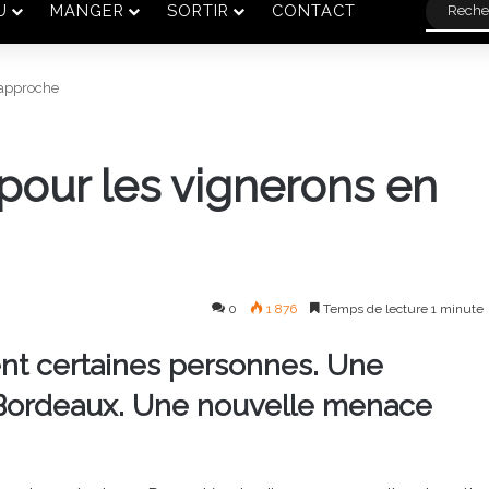
U
MANGER
SORTIR
CONTACT
 approche
our les vignerons en
0
1 876
Temps de lecture 1 minute
nt certaines personnes. Une
r Bordeaux. Une nouvelle menace