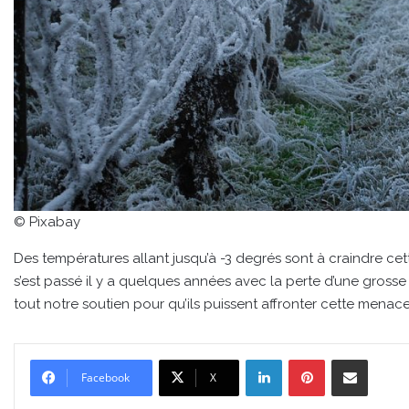
© Pixabay
Des températures allant jusqu’à -3 degrés sont à craindre ce
s’est passé il y a quelques années avec la perte d’une grosse 
tout notre soutien pour qu’ils puissent affronter cette mena
Linkedin
Pinterest
Partager par email
Facebook
X