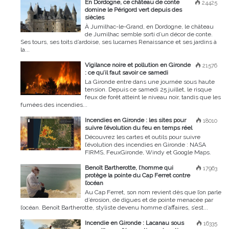
En Dordogne, ce château de conte
24425
domine le Périgord vert depuis des
siècles
À Jumilhac-le-Grand, en Dordogne, le château
de Jumilhac semble sorti d’un décor de conte.
Ses tours, ses toits d’ardoise, ses lucarnes Renaissance et ses jardins à
la...
Vigilance noire et pollution en Gironde
21576
: ce qu’il faut savoir ce samedi
La Gironde entre dans une journée sous haute
tension. Depuis ce samedi 25 juillet, le risque
feux de forêt atteint le niveau noir, tandis que les
fumées des incendies...
Incendies en Gironde : les sites pour
18010
suivre l’évolution du feu en temps réel
Découvrez les cartes et outils pour suivre
l’évolution des incendies en Gironde : NASA
FIRMS, FeuxGironde, Windy et Google Maps.
Benoît Bartherotte, l’homme qui
17963
protège la pointe du Cap Ferret contre
l’océan
Au Cap Ferret, son nom revient dès que l’on parle
d’érosion, de digues et de pointe menacée par
l’océan. Benoît Bartherotte, styliste devenu homme d’affaires, s’est...
Incendie en Gironde : Lacanau sous
16335