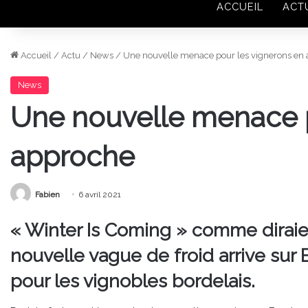
ACCUEIL
ACT
Accueil
/
Actu
/
News
/
Une nouvelle menace pour les vignerons en
News
Une nouvelle menace p
approche
Fabien
6 avril 2021
« Winter Is Coming » comme diraie
nouvelle vague de froid arrive su
pour les vignobles bordelais.