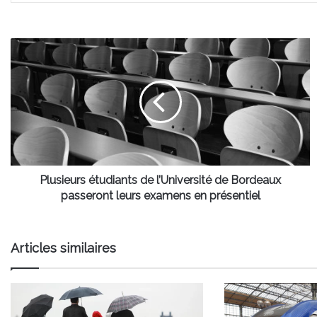
Plusieurs
étudiants
de
l’Université
de
Bordeaux
passeront
leurs
examens
en
Plusieurs étudiants de l’Université de Bordeaux
présentiel
passeront leurs examens en présentiel
Articles similaires