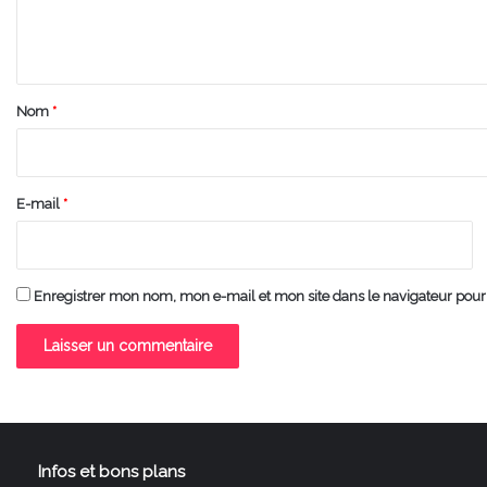
e
n
t
a
Nom
*
i
r
e
E-mail
*
*
Enregistrer mon nom, mon e-mail et mon site dans le navigateur po
Infos et bons plans