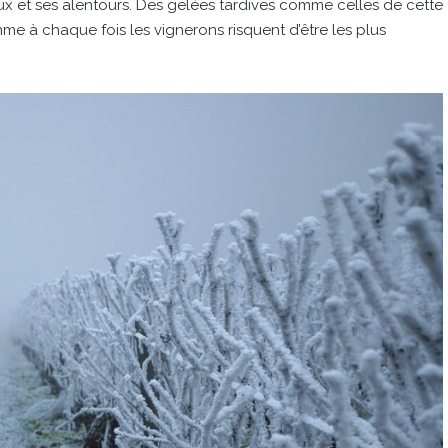
ux et ses alentours. Des gelées tardives comme celles de cette
me à chaque fois les vignerons risquent d’être les plus